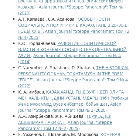
восточных нарративов и генеалогических мифов
казахов)
,
Asian Journal "Steppe Panorama": Том № 1
(2020)
А.Т. Капаева , С.А. Асанова ,
ОСОБЕННОСТИ
СОЦИАЛЬНОЙ ПОЛИТИКИ В КАЗАХСТАНЕ В 20–30-Е
ГОДЫ ХХ В.
,
Asian Journal "Steppe Panorama": Том 12
№ 4 (2025)
К.О. Торланбаева,
РАЗВИТИЕ ПОЛИТИЧЕСКОЙ
ВЛАСТИ В КОЧЕВЫХ СООБЩЕСТВАХ ЦЕНТРАЛЬНОЙ
АЗИИ
,
Asian Journal "Steppe Panorama": Том № 4
(2014)
G.Narymbet, A. Shashaev, D. Zhakash,
THE HISTORICAL
PERSONALITY OF KHAN TOKHTAMYSH IN THE POEM
“EDIGE”
,
Asian Journal "Steppe Panorama": Том 9 № 4
(2022)
К. Алимбаев,
ҚАЗАҚ ХАНДЫҒЫ ДƏУІРІНДЕГІ ЭЛИТА
МЕН ХАЛЫҚТЫҢ ДІНИ ҰСТАНЫМДАРЫ (Ибн Рузбихан
және Мұхаммед Əуез еңбектері бойынша)
,
Asian
Journal "Steppe Panorama": Том № 2 (2020)
А.Ж. Азирбекова, Ж.Р. Абишева ,
ГЕРЖОД ІСІ:
АШЫЛМАҒАН АҚИҚАТ
,
Asian Journal "Steppe
Panorama": Том 12 № 2 (2025)
Е. Ужкенов, Г. Шотанова, М. Морякова,
КОЧЕВАЯ