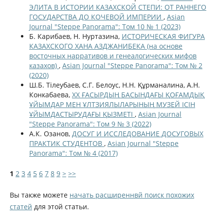
ЭЛИТА В ИСТОРИИ КАЗАХСКОЙ СТЕПИ: ОТ РАННЕГО
ГОСУДАРСТВА ДО КОЧЕВОЙ ИМПЕРИИ
,
Asian
Journal "Steppe Panorama": Том 10 № 1 (2023)
Б. Карибаев, Н. Нуртазина,
ИСТОРИЧЕСКАЯ ФИГУРА
КАЗАХСКОГО ХАНА АЗДЖАНИБЕКА (на основе
восточных нарративов и генеалогических мифов
казахов)
,
Asian Journal "Steppe Panorama": Том № 2
(2020)
Ш.Б. Тілеубаев, C.Г. Белоус, Н.Н. Құрманалина, А.Н.
Конкабаева,
ХХ ҒАСЫРДЫҢ БАСЫНДАҒЫ ҚОҒАМДЫҚ
ҰЙЫМДАР МЕН ҰЛТЗИЯЛЫЛАРЫНЫҢ МУЗЕЙ ІСІН
ҰЙЫМДАСТЫРУДАҒЫ ҚЫЗМЕТІ
,
Asian Journal
"Steppe Panorama": Том 9 № 3 (2022)
А.К. Озанов,
ДОСУГ И ИССЛЕДОВАНИЕ ДОСУГОВЫХ
ПРАКТИК СТУДЕНТОВ
,
Asian Journal "Steppe
Panorama": Том № 4 (2017)
1
2
3
4
5
6
7
8
9
>
>>
Вы также можете
начать расширеннвй поиск похожих
статей
для этой статьи.