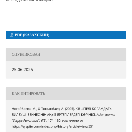
PDF (КАЗАХСКИЙ)
ОПУБЛИКОВАН
25.06.2025
КАК ЦИТИРОВАТЬ
Ногайбаева, М., & Токсанбаев, А. (2025). КӨШПЕЛІ ҚОҒАМДАҒЫ
БИЛЕУШІ БЕЙНЕСІНІҢ АҢЫЗ-ЕРТЕГІЛЕРДЕГІ КӨРІНІСІ.
Asian Journal
"Steppe Panorama"
,
6
(3), 174–180. извлечено от
https://ajspiie.com/index.php/history/article/view/551