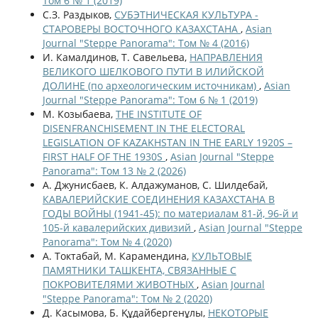
Том 6 № 1 (2019)
С.З. Раздыков,
СУБЭТНИЧЕСКАЯ КУЛЬТУРА -
СТАРОВЕРЫ ВОСТОЧНОГО КАЗАХСТАНА
,
Asian
Journal "Steppe Panorama": Том № 4 (2016)
И. Камалдинов, Т. Савельева,
НАПРАВЛЕНИЯ
ВЕЛИКОГО ШЕЛКОВОГО ПУТИ В ИЛИЙСКОЙ
ДОЛИНЕ (по археологическим источникам)
,
Asian
Journal "Steppe Panorama": Том 6 № 1 (2019)
М. Козыбаева,
THE INSTITUTE OF
DISENFRANCHISEMENT IN THE ELECTORAL
LEGISLATION OF KAZAKHSTAN IN THE EARLY 1920S –
FIRST HALF OF THE 1930S
,
Asian Journal "Steppe
Panorama": Том 13 № 2 (2026)
А. Джунисбаев, К. Алдажуманов, С. Шилдебай,
КАВАЛЕРИЙСКИЕ СОЕДИНЕНИЯ КАЗАХСТАНА В
ГОДЫ ВОЙНЫ (1941-45): по материалам 81-й, 96-й и
105-й кавалерийских дивизий
,
Asian Journal "Steppe
Panorama": Том № 4 (2020)
А. Токтабай, М. Карамендина,
КУЛЬТОВЫЕ
ПАМЯТНИКИ ТАШКЕНТА, СВЯЗАННЫЕ С
ПОКРОВИТЕЛЯМИ ЖИВОТНЫХ
,
Asian Journal
"Steppe Panorama": Том № 2 (2020)
Д. Касымова, Б. Құдайбергенұлы,
НЕКОТОРЫЕ