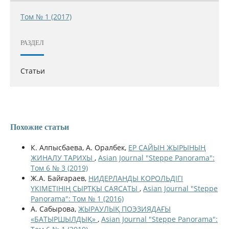
Том № 1 (2017)
РАЗДЕЛ
Статьи
Похожие статьи
К. Алпысбаева, А. Оралбек,
ЕР САЙЫН ЖЫРЫНЫҢ
ЖИНАЛУ ТАРИХЫ
,
Asian Journal "Steppe Panorama":
Том 6 № 3 (2019)
Ж.А. Байғараев,
НИДЕРЛАНДЫ КОРОЛЬДІГІ
ҮКІМЕТІНІҢ СЫРТҚЫ САЯСАТЫ
,
Asian Journal "Steppe
Panorama": Том № 1 (2016)
А. Сабырова,
ЖЫРАУЛЫҚ ПОЭЗИЯДАҒЫ
«БАТЫРШЫЛДЫҚ»
,
Asian Journal "Steppe Panorama":