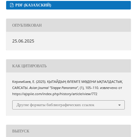
PDF (КАЗАХСКИЙ)
ОПУБЛИКОВАН
25.06.2025
КАК ЦИТИРОВАТЬ
Керимбаев, Е. (2025). ҚЫТАЙДЫҢ ƏЛЕМГЕ МƏДЕНИ ЫҚПАЛДАСТЫҚ
САЯСАТЫ.
Asian Journal "Steppe Panorama"
, (1), 105–110. извлечено от
https://ajspiie.com/index.php/history/article/view/772
Другие форматы библиографических ссылок
ВЫПУСК