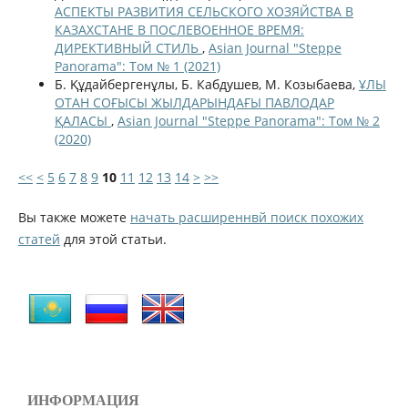
АСПЕКТЫ РАЗВИТИЯ СЕЛЬСКОГО ХОЗЯЙСТВА В
КАЗАХСТАНЕ В ПОСЛЕВОЕННОЕ ВРЕМЯ:
ДИРЕКТИВНЫЙ СТИЛЬ
,
Asian Journal "Steppe
Panorama": Том № 1 (2021)
Б. Құдайбергенұлы, Б. Кабдушев, М. Козыбаева,
ҰЛЫ
ОТАН СОҒЫСЫ ЖЫЛДАРЫНДАҒЫ ПАВЛОДАР
ҚАЛАСЫ
,
Asian Journal "Steppe Panorama": Том № 2
(2020)
<<
<
5
6
7
8
9
10
11
12
13
14
>
>>
Вы также можете
начать расширеннвй поиск похожих
статей
для этой статьи.
ИНФОРМАЦИЯ