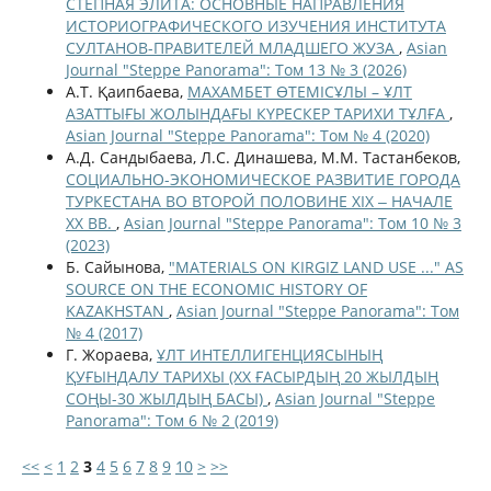
СТЕПНАЯ ЭЛИТА: ОСНОВНЫЕ НАПРАВЛЕНИЯ
ИСТОРИОГРАФИЧЕСКОГО ИЗУЧЕНИЯ ИНСТИТУТА
СУЛТАНОВ-ПРАВИТЕЛЕЙ МЛАДШЕГО ЖУЗА
,
Asian
Journal "Steppe Panorama": Том 13 № 3 (2026)
А.Т. Қаипбаева,
МАХАМБЕТ ӨТЕМІСҰЛЫ – ҰЛТ
АЗАТТЫҒЫ ЖОЛЫНДАҒЫ КҮРЕСКЕР ТАРИХИ ТҰЛҒА
,
Asian Journal "Steppe Panorama": Том № 4 (2020)
А.Д. Сандыбаева, Л.С. Динашева, М.М. Тастанбеков,
СОЦИАЛЬНО-ЭКОНОМИЧЕСКОЕ РАЗВИТИЕ ГОРОДА
ТУРКЕСТАНА ВО ВТОРОЙ ПОЛОВИНЕ ХІХ ‒ НАЧАЛЕ
ХХ ВВ.
,
Asian Journal "Steppe Panorama": Том 10 № 3
(2023)
Б. Сайынова,
"MATERIALS ON KIRGIZ LAND USE ..." AS
SOURCE ON THE ECONOMIC HISTORY OF
KAZAKHSTAN
,
Asian Journal "Steppe Panorama": Том
№ 4 (2017)
Г. Жораева,
ҰЛТ ИНТЕЛЛИГЕНЦИЯСЫНЫҢ
ҚУҒЫНДАЛУ ТАРИХЫ (ХХ ҒАСЫРДЫҢ 20 ЖЫЛДЫҢ
СОҢЫ-30 ЖЫЛДЫҢ БАСЫ)
,
Asian Journal "Steppe
Panorama": Том 6 № 2 (2019)
<<
<
1
2
3
4
5
6
7
8
9
10
>
>>