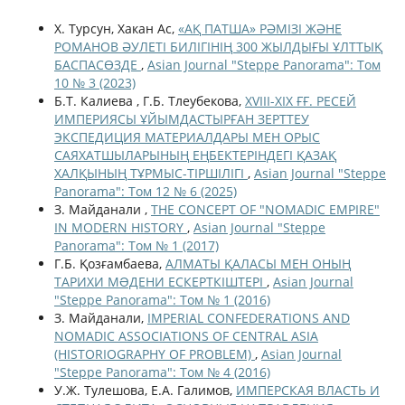
Х. Турсун, Хакан Ас,
«АҚ ПАТША» РӘМІЗІ ЖӘНЕ
РОМАНОВ ӘУЛЕТІ БИЛІГІНІҢ 300 ЖЫЛДЫҒЫ ҰЛТТЫҚ
БАСПАСӨЗДЕ
,
Asian Journal "Steppe Panorama": Том
10 № 3 (2023)
Б.Т. Калиева , Г.Б. Тлеубекова,
ХVІІІ-ХІХ ҒҒ. РЕСЕЙ
ИМПЕРИЯСЫ ҰЙЫМДАСТЫРҒАН ЗЕРТТЕУ
ЭКСПЕДИЦИЯ МАТЕРИАЛДАРЫ МЕН ОРЫС
САЯХАТШЫЛАРЫНЫҢ ЕҢБЕКТЕРІНДЕГІ ҚАЗАҚ
ХАЛҚЫНЫҢ ТҰРМЫС-ТІРШІЛІГІ
,
Asian Journal "Steppe
Panorama": Том 12 № 6 (2025)
З. Майданали ,
THE CONCEPT OF "NOMADIC EMPIRE"
IN MODERN HISTORY
,
Asian Journal "Steppe
Panorama": Том № 1 (2017)
Г.Б. Қозғамбаева,
АЛМАТЫ ҚАЛАСЫ МЕН ОНЫҢ
ТАРИХИ МƏДЕНИ ЕСКЕРТКІШТЕРІ
,
Asian Journal
"Steppe Panorama": Том № 1 (2016)
З. Майданали,
IMPERIAL CONFEDERATIONS AND
NOMADIC ASSOCIATIONS OF CENTRAL ASIA
(HISTORIOGRAPHY OF PROBLEM)
,
Asian Journal
"Steppe Panorama": Том № 4 (2016)
У.Ж. Тулешова, Е.А. Галимов,
ИМПЕРСКАЯ ВЛАСТЬ И