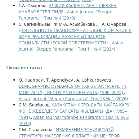
Г.А. Омарова,
АЛЖИР ҚАСІРЕТІ: АЗАП ШЕККЕН
АНАЛАР ЕСТЕЛІГІНДЕ
,
Asian Journal "Steppe
Panorama": Том № 4 (2019)
С. Сагнайкызы , Ж.М-А. Асылбекова , Г.А. Омарова ,
ДЕЯТЕЛЬНОСТЬ ПРАВООХРАНИТЕЛЬНЫХ ОРГАНОВ В
ХОДЕ РЕАЛИЗАЦИИ ЗАКОНА «О ЗАЩИТЕ
СОЦИАЛИСТИЧЕСКОЙ СОБСТВЕННОСТИ»
,
Asian
Journal "Steppe Panorama": Том 11 № 4 (2024)
Похожие статьи
O. Kuanbay , T. Apendiyev , A. Ushkurbayeva ,
DEMOGRAPHIC DYNAMICS OF TAJIKISTAN: FERTILITY,
MORTALITY, TRENDS AND FORECASTS (1990–2023)
,
Asian Journal "Steppe Panorama": Том 13 № 1 (2026)
С.М. Борбасов,
ҚАЗАҚСТАН КСРО-ДАҒЫ ҚАЙТА ҚҰРУ
ЖӘНЕ ЖЕДЕЛДЕТУ САЯСАТЫ ЖЫЛДАРЫНДА (1985–
1991)
,
Asian Journal "Steppe Panorama": Том 10 № 2
(2023)
Г.М. Сыздыкова ,
ИЗМЕНЕНИЕ ЭТНИЧЕСКОЙ
СТРУКТУРЫ НАСЕЛЕНИЯ ОБЛАСТНЫХ ЦЕНТРОВ