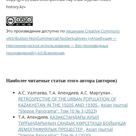
history.kz»
Это произведение доступно по
лицензии Creative Commons
«Attribution-NonCommercial-NoDerivatives» («Атрибуция —
Некоммерческое использование — Без производных
произведений») 4.0 Всемирная
.
Наиболее читаемые статьи этого автора (авторов)
А.С. Уалтаева, Т.А. Апендиев, А.С. Маргулан ,
RETROSPECTIVE OF THE URBAN POPULATION OF
KAZAKHSTAN IN THE 1920S AND 1930S
,
Asian Journal
"Steppe Panorama": Том 10 № 3 (2023)
Т.А. Апендиев,
ҚАЗАҚСТАНДАҒЫ АУЫЛ
ТҰРҒЫНДАРЫНЫҢ САНДЫҚ КӨРСЕТКІШІ БОЙЫНША
ДЕМОГРАФИЯЛЫҚ ПРОЦЕСТЕР
,
Asian Journal
"Steppe Panorama": Том № 4 (2020)