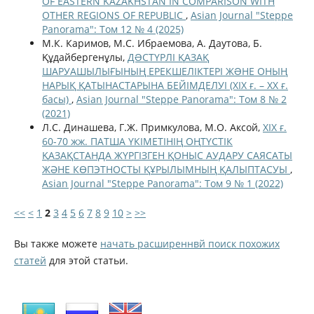
OF EASTERN KAZAKHSTAN IN COMPARISON WITH
OTHER REGIONS OF REPUBLIC
,
Asian Journal "Steppe
Panorama": Том 12 № 4 (2025)
М.К. Каримов, М.С. Ибраемова, А. Даутова, Б.
Құдайбергенұлы,
ДƏСТҮРЛІ ҚАЗАҚ
ШАРУАШЫЛЫҒЫНЫҢ ЕРЕКШЕЛІКТЕРІ ЖƏНЕ ОНЫҢ
НАРЫҚ ҚАТЫНАСТАРЫНА БЕЙІМДЕЛУІ (ХІХ ғ. – ХХ ғ.
басы)
,
Asian Journal "Steppe Panorama": Том 8 № 2
(2021)
Л.С. Динашева, Г.Ж. Примкулова, М.О. Аксой,
XIX ғ.
60-70 жж. ПАТША ҮКІМЕТІНІҢ ОҢТҮСТІК
ҚАЗАҚСТАНДА ЖҮРГІЗГЕН ҚОНЫС АУДАРУ САЯСАТЫ
ЖӘНЕ КӨПЭТНОСТЫ ҚҰРЫЛЫМНЫҢ ҚАЛЫПТАСУЫ
,
Asian Journal "Steppe Panorama": Том 9 № 1 (2022)
<<
<
1
2
3
4
5
6
7
8
9
10
>
>>
Вы также можете
начать расширеннвй поиск похожих
статей
для этой статьи.