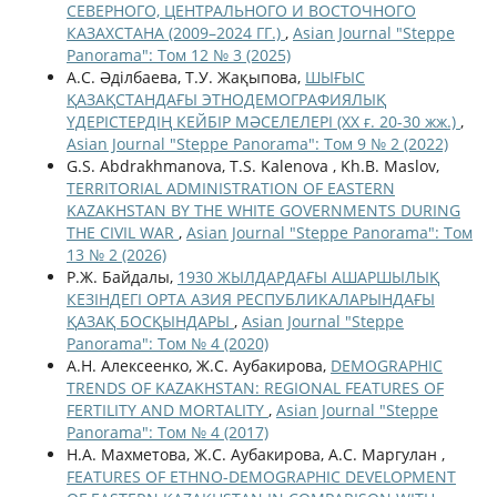
СЕВЕРНОГО, ЦЕНТРАЛЬНОГО И ВОСТОЧНОГО
КАЗАХСТАНА (2009–2024 ГГ.)
,
Asian Journal "Steppe
Panorama": Том 12 № 3 (2025)
А.С. Әділбаева, Т.У. Жақыпова,
ШЫҒЫС
ҚАЗАҚСТАНДАҒЫ ЭТНОДЕМОГРАФИЯЛЫҚ
ҮДЕРІСТЕРДІҢ КЕЙБІР МӘСЕЛЕЛЕРІ (ХХ ғ. 20-30 жж.)
,
Asian Journal "Steppe Panorama": Том 9 № 2 (2022)
G.S. Abdrakhmanova, T.S. Kalenova , Kh.B. Maslov,
TERRITORIAL ADMINISTRATION OF EASTERN
KAZAKHSTAN BY THE WHITE GOVERNMENTS DURING
THE CIVIL WAR
,
Asian Journal "Steppe Panorama": Том
13 № 2 (2026)
Р.Ж. Байдалы,
1930 ЖЫЛДАРДАҒЫ АШАРШЫЛЫҚ
КЕЗІНДЕГІ ОРТА АЗИЯ РЕСПУБЛИКАЛАРЫНДАҒЫ
ҚАЗАҚ БОСҚЫНДАРЫ
,
Asian Journal "Steppe
Panorama": Том № 4 (2020)
А.Н. Алексеенко, Ж.С. Аубакирова,
DEMOGRAPHIC
TRENDS OF KAZAKHSTAN: REGIONAL FEATURES OF
FERTILITY AND MORTALITY
,
Asian Journal "Steppe
Panorama": Том № 4 (2017)
Н.А. Махметова, Ж.С. Аубакирова, А.С. Маргулан ,
FEATURES OF ETHNO-DEMOGRAPHIC DEVELOPMENT