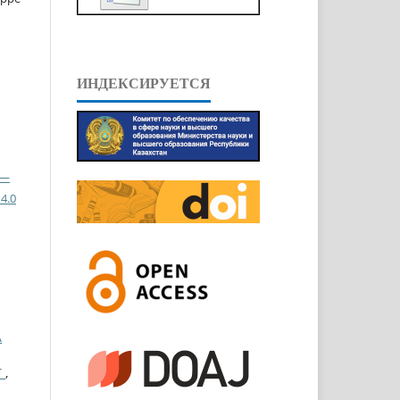
ИНДЕКСИРУЕТСЯ
 —
4.0
А
T
,