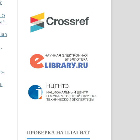
Е
 О
a":
sian
Ы
,
Ь-
Е
ПРОВЕРКА НА ПЛАГИАТ