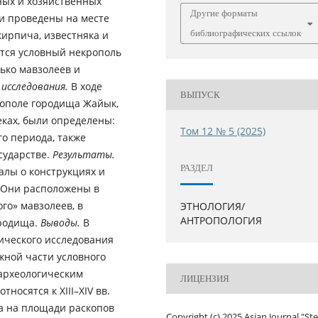
ных и хозяйственных
Другие форматы
и проведены на месте
библиографических ссылок
кирпича, известняка и
ется условный некрополь
лько мавзолеев и
 исследования.
В ходе
ВЫПУСК
рополе городища Жайык,
веках, были определены:
Том 12 № 5 (2025)
о периода, также
сударстве.
Результаты.
РАЗДЕЛ
алы о конструкциях и
. Они расположены в
го» мавзолеев, в
ЭТНОЛОГИЯ/
АНТРОПОЛОГИЯ
ородища.
Выводы.
В
ического исследования
жной части условного
археологическим
ЛИЦЕНЗИЯ
осятся к XIII–XIV вв.
а на площади раскопов
Copyright (c) 2025 Asian Journal "St