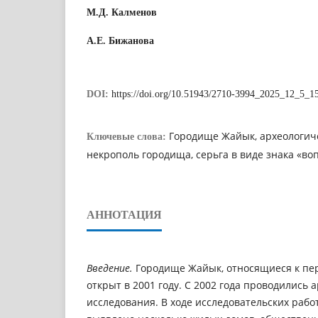
М.Д. Калменов
А.Е. Бижанова
DOI:
https://doi.org/10.51943/2710-3994_2025_12_5_1
Городище Жайык, археологич
Ключевые слова:
некрополь городища, серьга в виде знака «во
АННОТАЦИЯ
Введение.
Городище Жайык, относящиеся к пер
открыт в 2001 году. С 2002 года проводились 
исследования. В ходе исследовательских рабо