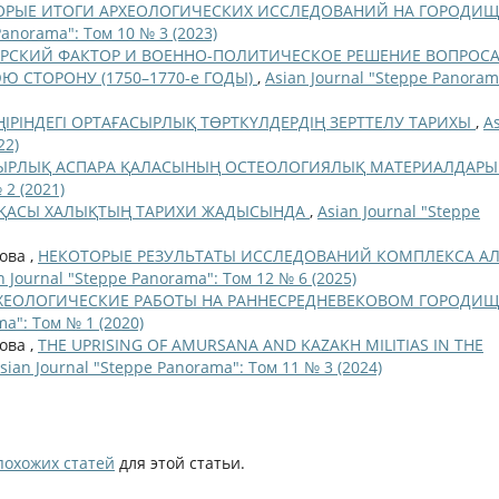
ОРЫЕ ИТОГИ АРХЕОЛОГИЧЕСКИХ ИССЛЕДОВАНИЙ НА ГОРОДИЩ
Panorama": Том 10 № 3 (2023)
РСКИЙ ФАКТОР И ВОЕННО-ПОЛИТИЧЕСКОЕ РЕШЕНИЕ ВОПРОСА
Ю СТОРОНУ (1750–1770-е ГОДЫ)
,
Asian Journal "Steppe Panoram
ҢІРІНДЕГІ ОРТАҒАСЫРЛЫҚ ТӨРТКҮЛДЕРДІҢ ЗЕРТТЕЛУ ТАРИХЫ
,
A
22)
ЫРЛЫҚ АСПАРА ҚАЛАСЫНЫҢ ОСТЕОЛОГИЯЛЫҚ МАТЕРИАЛДАР
 2 (2021)
ҚАСЫ ХАЛЫҚТЫҢ ТАРИХИ ЖАДЫСЫНДА
,
Asian Journal "Steppe
ова ,
НЕКОТОРЫЕ РЕЗУЛЬТАТЫ ИССЛЕДОВАНИЙ КОМПЛЕКСА АЛ
n Journal "Steppe Panorama": Том 12 № 6 (2025)
ХЕОЛОГИЧЕСКИЕ РАБОТЫ НА РАННЕСРЕДНЕВЕКОВОМ ГОРОДИЩ
ma": Том № 1 (2020)
ова ,
THE UPRISING OF AMURSANA AND KAZAKH MILITIAS IN THE
sian Journal "Steppe Panorama": Том 11 № 3 (2024)
похожих статей
для этой статьи.