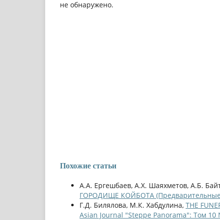
не обнаружено.
Похожие статьи
А.А. Ергешбаев, А.Х. Шаяхметов, А.Б. Бай
ГОРОДИЩЕ КОЙБОТА (Предварительные
Г.Д. Билялова, М.К. Хабдулина,
THE FUNE
Asian Journal "Steppe Panorama": Том 10 