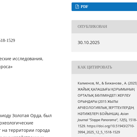
PDF
ОПУБЛИКОВАН
518-1529
30.10.2025
еские исследования,
проса»
КАК ЦИТИРОВАТЬ
Калменов, М., & Бижанова , А. (2025)
ЖАЙЫҚ ҚАЛАШЫҒЫ ҚОРЫМЫНЫҢ
ОРТАЛЫҚ БӨЛІМІНДЕГІ ЖЕРЛЕУ
ОРЫНДАРЫ (2015 ЖЫЛЫ
АРХЕОЛОГИЯЛЫҚ ЗЕРТТЕУЛЕРДІҢ
НӘТИЖЕЛЕРІ БОЙЫНША).
Asian
иоду Золотая Орда, был
Journal "Steppe Panorama"
,
12
(5), 1518
археологические
1529. https://doi.org/10.51943/2710-
т на территории города
3994_2025_12_5_1518-1529