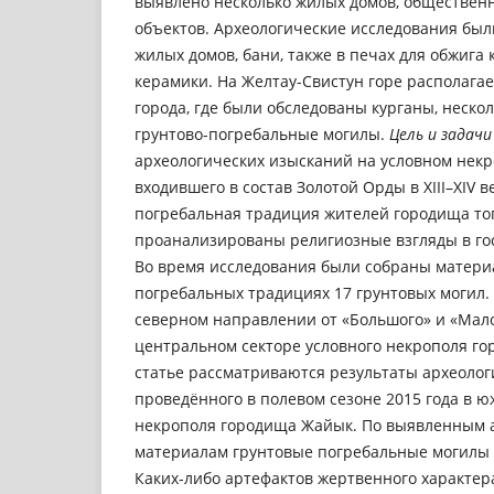
выявлено несколько жилых домов, обществен
объектов. Археологические исследования был
жилых домов, бани, также в печах для обжига 
керамики. На Желтау-Свистун горе располага
города, где были обследованы курганы, неско
грунтово-погребальные могилы.
Цель и задачи
археологических изысканий на условном нек
входившего в состав Золотой Орды в XIII–XIV 
погребальная традиция жителей городища тог
проанализированы религиозные взгляды в го
Во время исследования были собраны матери
погребальных традициях 17 грунтовых могил
северном направлении от «Большого» и «Мало
центральном секторе условного некрополя г
статье рассматриваются результаты археолог
проведённого в полевом сезоне 2015 года в ю
некрополя городища Жайык. По выявленным 
материалам грунтовые погребальные могилы отн
Каких-либо артефактов жертвенного характер