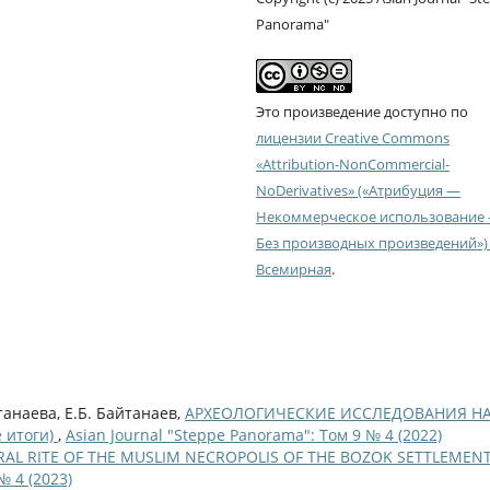
Panorama"
Это произведение доступно по
лицензии Creative Commons
«Attribution-NonCommercial-
NoDerivatives» («Атрибуция —
Некоммерческое использование
Без производных произведений») 
Всемирная
.
танаева, Е.Б. Байтанаев,
АРХЕОЛОГИЧЕСКИЕ ИССЛЕДОВАНИЯ Н
 итоги)
,
Asian Journal "Steppe Panorama": Том 9 № 4 (2022)
RAL RITE OF THE MUSLIM NECROPOLIS OF THE BOZOK SETTLEMEN
№ 4 (2023)