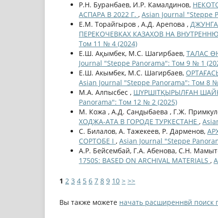
Р.Н. Буранбаев, И.Р. Камалдинов,
НЕКОТ
АСПАРА В 2022 Г.
,
Asian Journal "Steppe 
Е.М. Торайгыров , А.Д. Арепова ,
ДЖУНГА
ПЕРЕКОЧЕВКАХ КАЗАХОВ НА ВНУТРЕННЮ
Том 11 № 4 (2024)
Е.Ш. Ақымбек, М.С. Шагирбаев,
ТАЛАС Ө
Journal "Steppe Panorama": Том 9 № 1 (20
Е.Ш. Акымбек, М.С. Шагирбаев,
ОРТАҒАС
Asian Journal "Steppe Panorama": Том 8 №
М.А. Алпысбес ,
ШҮРШІТҚЫРЫЛҒАН ШАЙ
Panorama": Том 12 № 2 (2025)
М. Кожа , А.Д. Сандыбаева , Г.Ж. Примкул
ХОДЖА-АТА В ГОРОДЕ ТУРКЕСТАНЕ
,
Asia
С. Билалов, А. Тажекеев, Р. Дарменов,
АР
СОРТОБЕ І
,
Asian Journal "Steppe Panora
А.Р. Бейсембай, Г.А. Абенова, С.Н. Мамыт
1750S: BASED ON ARCHIVAL MATERIALS
,
A
1
2
3
4
5
6
7
8
9
10
>
>>
Вы также можете
начать расширеннвй поиск 