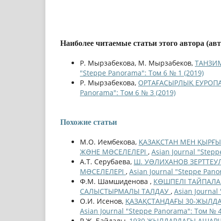
Наиболее читаемые статьи этого автора (ав
Р. Мырзабекова, М. Мырзабеков,
ТАНЗИМ
"Steppe Panorama": Том 6 № 1 (2019)
Р. Мырзабекова,
ОРТАҒАСЫРЛЫҚ ЕУРОП
Panorama": Том 6 № 3 (2019)
Похожие статьи
М.О. Иембекова,
ҚАЗАҚСТАН МЕН ҚЫРҒЫ
ЖƏНЕ МƏСЕЛЕЛЕРІ
,
Asian Journal "Step
А.Т. Серубаева,
Ш. УƏЛИХАНОВ ЗЕРТТЕУ
МƏСЕЛЕЛЕРІ
,
Asian Journal "Steppe Pano
Ф.М. Шамшиденова ,
КӨШПЕЛІ ТАЙПАЛАР
САЛЫСТЫРМАЛЫ ТАЛДАУ
,
Asian Journal
О.И. Исенов,
ҚАЗАҚСТАНДАҒЫ 30-ЖЫЛД
Asian Journal "Steppe Panorama": Том № 4
Р.Ж. Байдалы,
1930 ЖЫЛДАРДАҒЫ АШАРШ