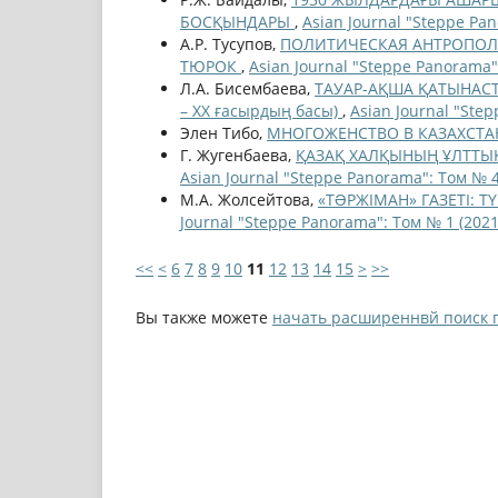
БОСҚЫНДАРЫ
,
Asian Journal "Steppe Pa
А.Р. Тусупов,
ПОЛИТИЧЕСКАЯ АНТРОПОЛ
ТЮРОК
,
Asian Journal "Steppe Panorama"
Л.А. Бисембаева,
ТАУАР-АҚША ҚАТЫНАСТ
– ХХ ғасырдың басы)
,
Asian Journal "Ste
Элен Тибо,
МНОГОЖЕНСТВО В КАЗАХСТ
Г. Жугенбаева,
ҚАЗАҚ ХАЛҚЫНЫҢ ҰЛТТЫҚ
Asian Journal "Steppe Panorama": Том № 4
М.А. Жолсейтова,
«ТƏРЖІМАН» ГАЗЕТІ: 
Journal "Steppe Panorama": Том № 1 (2021
<<
<
6
7
8
9
10
11
12
13
14
15
>
>>
Вы также можете
начать расширеннвй поиск 