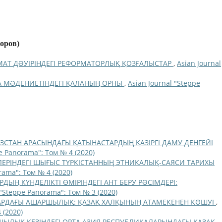
торов)
АТ ДƏУІРІНДЕГІ РЕФОРМАТОРЛЫҚ ҚОЗҒАЛЫСТАР
,
Asian Journal
А МƏДЕНИЕТІНДЕГІ ҚАЛАНЫҢ ОРНЫ
,
Asian Journal "Steppe
ЗСТАН АРАСЫНДАҒЫ ҚАТЫНАСТАРДЫҢ ҚАЗІРГІ ДАМУ ДЕҢГЕЙІ
pe Panorama": Том № 4 (2020)
ЛЕРІНДЕГІ ШЫҒЫС ТҮРКІСТАННЫҢ ЭТНИКАЛЫҚ-САЯСИ ТАРИХЫ
rama": Том № 4 (2020)
ДЫҢ КҮНДЕЛІКТІ ӨМІРІНДЕГІ АНТ БЕРУ РƏСІМДЕРІ:
 "Steppe Panorama": Том № 3 (2020)
АРДАҒЫ АШАРШЫЛЫҚ: ҚАЗАҚ ХАЛҚЫНЫҢ АТАМЕКЕНЕН КӨШУІ
,
 (2020)
ЫЛЫҚ КЕЗІНДЕГІ ОРТА АЗИЯ РЕСПУБЛИКАЛАРЫНДАҒЫ ҚАЗАҚ