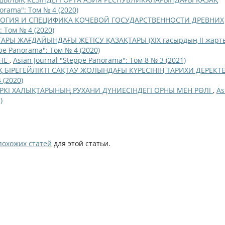
norama": Том № 4 (2020)
ОГИЯ И СПЕЦИФИКА КОЧЕВОЙ ГОСУДАРСТВЕННОСТИ ДРЕВНИХ
: Том № 4 (2020)
АРЫ ЖАҒДАЙЫНДАҒЫ ЖЕТІСУ ҚАЗАҚТАРЫ (ХІХ ғасырдың ІІ жарт
ppe Panorama": Том № 4 (2020)
АНЕ
,
Asian Journal "Steppe Panorama": Том 8 № 3 (2021)
 БІРЕГЕЙЛІКТІ САҚТАУ ЖОЛЫНДАҒЫ КҮРЕСІНІҢ ТАРИХИ ДЕРЕКТ
 (2020)
ТҮРКІ ХАЛЫҚТАРЫНЫҢ РУХАНИ ДҮНИЕСІНДЕГІ ОРНЫ МЕН РӨЛІ
,
As
)
похожих статей
для этой статьи.