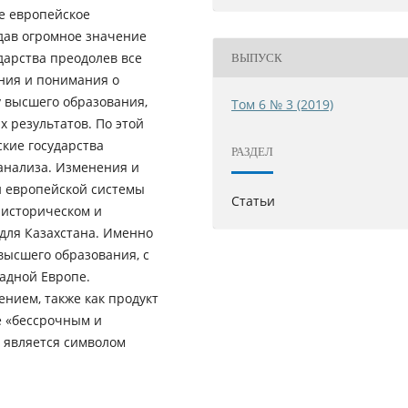
е европейское
дав огромное значение
дарства преодолев все
ВЫПУСК
ния и понимания о
 высшего образования,
Том 6 № 3 (2019)
 результатов. По этой
кие государства
РАЗДЕЛ
анализа. Изменения и
 европейской системы
Статьи
 историческом и
для Казахстана. Именно
высшего образования, с
адной Европе.
нием, также как продукт
е «бессрочным и
 является символом