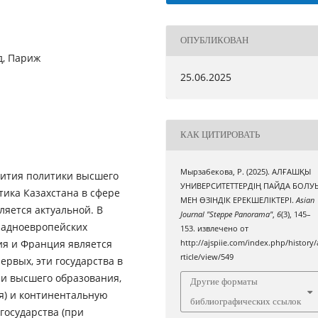
ОПУБЛИКОВАН
д, Париж
25.06.2025
КАК ЦИТИРОВАТЬ
Мырзабекова, Р. (2025). АЛҒАШҚЫ
вития политики высшего
УНИВЕРСИТЕТТЕРДІҢ ПАЙДА БОЛУ
тика Казахстана в сфере
МЕН ӨЗІНДІК ЕРЕКШЕЛІКТЕРІ.
Asian
ляется актуальной. В
Journal "Steppe Panorama"
,
6
(3), 145–
ападноевропейских
153. извлечено от
ия и Франция является
http://ajspiie.com/index.php/history/
rticle/view/549
рвых, эти государства в
и высшего образования,
Другие форматы
ия) и континентальную
библиографических ссылок
государства (при