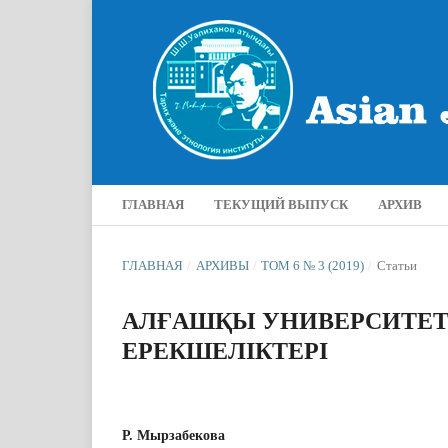
ГЛАВНАЯ
ТЕКУЩИЙ ВЫПУСК
АРХИВ
ГЛАВНАЯ
/
АРХИВЫ
/
ТОМ 6 № 3 (2019)
/
Статьи
АЛҒАШҚЫ УНИВЕРСИТЕТТ
ЕРЕКШЕЛІКТЕРІ
Р. Мырзабекова