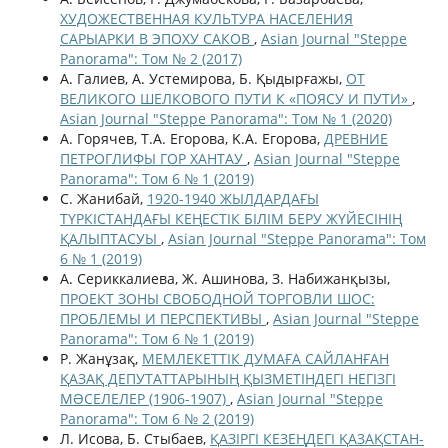
ХУДОЖЕСТВЕННАЯ КУЛЬТУРА НАСЕЛЕНИЯ
САРЫАРКИ В ЭПОХУ САКОВ
,
Asian Journal "Steppe
Panorama": Том № 2 (2017)
А. Галиев, А. Устемирова, Б. Қыдырғажы,
ОТ
ВЕЛИКОГО ШЕЛКОВОГО ПУТИ К «ПОЯСУ И ПУТИ»
,
Asian Journal "Steppe Panorama": Том № 1 (2020)
А. Горячев, T.A. Егорова, K.A. Егорова,
ДРЕВНИЕ
ПЕТРОГЛИФЫ ГОР ХАНТАУ
,
Asian Journal "Steppe
Panorama": Том 6 № 1 (2019)
С. Жанибай,
1920-1940 ЖЫЛДАРДАҒЫ
ТҮРКІСТАНДАҒЫ КЕҢЕСТІК БІЛІМ БЕРУ ЖҮЙЕСІНІҢ
ҚАЛЫПТАСУЫ
,
Asian Journal "Steppe Panorama": Том
6 № 1 (2019)
А. Сериккалиева, Ж. Ашинова, З. Набижанқызы,
ПРОЕКТ ЗОНЫ СВОБОДНОЙ ТОРГОВЛИ ШОС:
ПРОБЛЕМЫ И ПЕРСПЕКТИВЫ
,
Asian Journal "Steppe
Panorama": Том 6 № 1 (2019)
Р. Жанұзақ,
МЕМЛЕКЕТТІК ДУМАҒА САЙЛАНҒАН
ҚАЗАҚ ДЕПУТАТТАРЫНЫҢ ҚЫЗМЕТІНДЕГІ НЕГІЗГІ
МƏСЕЛЕЛЕР (1906-1907)
,
Asian Journal "Steppe
Panorama": Том 6 № 2 (2019)
Л. Исова, Б. Стыбаев,
ҚАЗІРГІ КЕЗЕҢДЕГІ ҚАЗАҚСТАН-