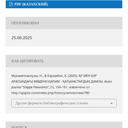
PDF (КАЗАХСКИЙ)
ОПУБЛИКОВАН
25.06.2025
КАК ЦИТИРОВАТЬ
Мукаметхакнулы, Н., & Кауымбек, К. (2025). ҚР МЕН ҚХР
АРАСЫНДАҒЫ МƏДЕНИ ҚАРЫМ - ҚАТЫНАСТАРДЫҢ ДАМУЫ.
Asian
Journal "Steppe Panorama"
, (1), 154–161. извлечено от
http://ajspiie.com/index.php/history/article/view/780
Другие форматы библиографических ссылок
ВЫПУСК