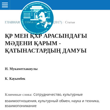
ГЛАВНАЯ
/
АРХИВЫ
/
ТОМ № 1 (2017)
/
Статьи
ҚР МЕН ҚХР АРАСЫНДАҒЫ
МƏДЕНИ ҚАРЫМ -
ҚАТЫНАСТАРДЫҢ ДАМУЫ
Н. Мукаметхакнулы
К. Кауымбек
Сотрудничество, культурные
Ключевые слова:
взаимоотношения, культурный обмен, наука и техника,
взаимопонимание