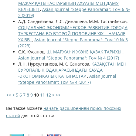
МАЖАР ҚАТЫНАСТАРЫНЫҢ АХУАЛЫ МЕН ДАМУ
КЕЛЕШЕГІ
,
Asian Journal "Steppe Panorama": Том 6 №
2 (2019)
А.Д. Сандыбаева, Л.С. Динашева, М.М. Тастанбеков,
СОЦИАЛЬНО-ЭКОНОМИЧЕСКОЕ РАЗВИТИЕ ГОРОДА
ТУРКЕСТАНА ВО ВТОРОЙ ПОЛОВИНЕ ХІХ ‒ НАЧАЛЕ
ХХ ВВ.
,
Asian Journal "Steppe Panorama": Том 10 № 3
(2023)
С.К. Кусанов,
Ш. МАРЖАНИ ЖƏНЕ ҚАЗАҚ ТАРИХЫ
,
Asian Journal "Steppe Panorama": Том № 4 (2017)
Л.Н. Нурсултанова, М.К. Санатова,
ҚАЗАҚСТАН МЕН
ЕУРОПАЛЫҚ ОДАҚ АРАСЫНДАҒЫ САУДА
-ЭКОНОМИКАЛЫҚ ҚАТЫНАСТАР
,
Asian Journal
"Steppe Panorama": Том № 4 (2017)
<<
<
5
6
7
8
9
10
11
12
>
>>
Вы также можете
начать расширеннвй поиск похожих
статей
для этой статьи.