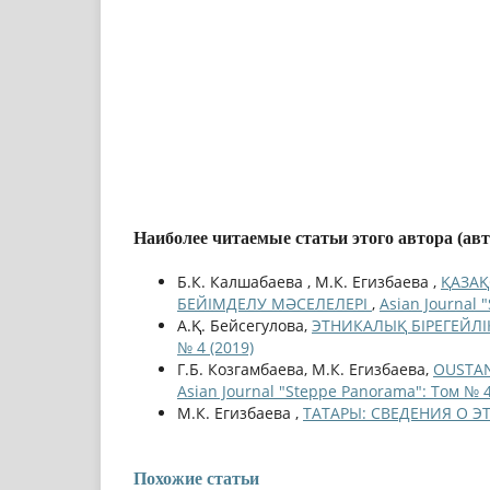
Наиболее читаемые статьи этого автора (ав
Б.К. Калшабаева , М.К. Егизбаева ,
ҚАЗА
БЕЙІМДЕЛУ МӘСЕЛЕЛЕРІ
,
Asian Journal 
А.Қ. Бейсегулова,
ЭТНИКАЛЫҚ БІРЕГЕЙЛІ
№ 4 (2019)
Г.Б. Козгамбаева, М.К. Егизбаева,
OUSTAN
Asian Journal "Steppe Panorama": Том № 4
М.К. Егизбаева ,
ТАТАРЫ: СВЕДЕНИЯ О 
Похожие статьи