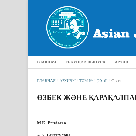
ГЛАВНАЯ
ТЕКУЩИЙ ВЫПУСК
АРХИВ
ГЛАВНАЯ
/
АРХИВЫ
/
ТОМ № 4 (2016)
/
Статьи
ӨЗБЕК ЖƏНЕ ҚАРАҚАЛП
М.Қ. Егізбаева
А.Қ. Бейсегулова