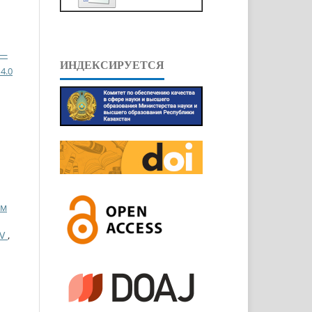
 —
ИНДЕКСИРУЕТСЯ
4.0
ом
EV
,