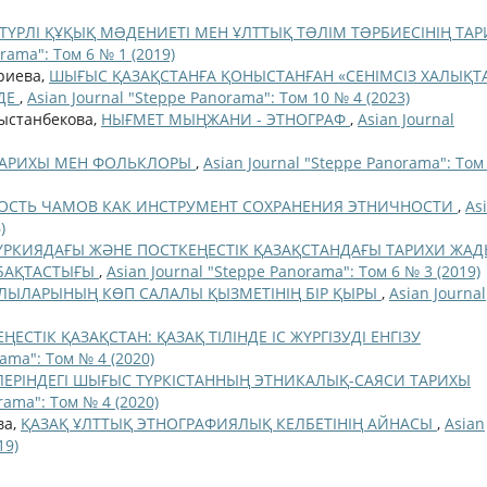
ТҮРЛІ ҚҰҚЫҚ МƏДЕНИЕТІ МЕН ҰЛТТЫҚ ТƏЛІМ ТƏРБИЕСІНІҢ ТА
rama": Том 6 № 1 (2019)
ариева,
ШЫҒЫС ҚАЗАҚСТАНҒА ҚОНЫСТАНҒАН «СЕНІМСІЗ ХАЛЫҚТ
НДЕ
,
Asian Journal "Steppe Panorama": Том 10 № 4 (2023)
рыстанбекова,
НЫҒМЕТ МЫҢЖАНИ - ЭТНОГРАФ
,
Asian Journal
ТАРИХЫ МЕН ФОЛЬКЛОРЫ
,
Asian Journal "Steppe Panorama": Том
ОСТЬ ЧАМОВ КАК ИНСТРУМЕНТ СОХРАНЕНИЯ ЭТНИЧНОСТИ
,
As
)
І ТҮРКИЯДАҒЫ ЖӘНЕ ПОСТКЕҢЕСТІК ҚАЗАҚСТАНДАҒЫ ТАРИХИ ЖА
АБАҚТАСТЫҒЫ
,
Asian Journal "Steppe Panorama": Том 6 № 3 (2019)
ЛЫЛАРЫНЫҢ КӨП САЛАЛЫ ҚЫЗМЕТІНІҢ БІР ҚЫРЫ
,
Asian Journal
ЕҢЕСТІК ҚАЗАҚСТАН: ҚАЗАҚ ТІЛІНДЕ ІС ЖҮРГІЗУДІ ЕНГІЗУ
rama": Том № 4 (2020)
ЛЕРІНДЕГІ ШЫҒЫС ТҮРКІСТАННЫҢ ЭТНИКАЛЫҚ-САЯСИ ТАРИХЫ
rama": Том № 4 (2020)
ва,
ҚАЗАҚ ҰЛТТЫҚ ЭТНОГРАФИЯЛЫҚ КЕЛБЕТІНІҢ АЙНАСЫ
,
Asian
19)