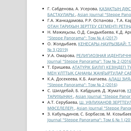
Г. Сабденова, А. Усерова,
ҚАЗАҚТЫҢ ДƏС
БАСТАУЛАРЫ
,
Asian Journal "Steppe Pano
Г.A. Жанкадамова, Р.Р. Оспанова , Т.А. К
ОТАН ТАРИХЫН ЗЕРТТЕУ СЕГМЕНТІ РЕТІ
Н. Мәжиқызы, О.Д. Сандыкбаева, К.Д. А
"Steppe Panorama": Том № 4 (2017)
О. Жолдыбаев,
КЕНЕСАРЫ-НАУРЫЗБАЙ: 
№ 3 (2019)
У.A. Омарова,
РЕЛИГИОЗНАЯ ИДЕНТИЧН
Journal "Steppe Panorama": Том № 2 (2016
Т. Еришева,
АТАТҮРІК БИЛІГІ КЕЗІНДЕГ
МЕН ҰЛТТЫҚ САНАНЫ ЖАҢҒЫРТУЛАР С
К.А. Досекеева, К.Б. Ахатаева,
АЛАШ ЗИЯ
"Steppe Panorama": Том № 2 (2016)
С. Шилдебай, Б. Кабдушев, Д. Жуматов,
К
ТАРИХЫНАН
,
Asian Journal "Steppe Pano
А.Т. Серубаева,
Ш. УƏЛИХАНОВ ЗЕРТТЕУ
МƏСЕЛЕЛЕРІ
,
Asian Journal "Steppe Pano
З. Кабульдинов, С. Борбасов, М. Козыбае
Journal "Steppe Panorama": Том 6 № 1 (20