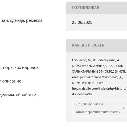
ОПУБЛИКОВАН
ычаи, одежда, ремесла
25.06.2025
КАК ЦИТИРОВАТЬ
Егізбаева, М., & Бейсегулова, А.
(2025). ӨЗБЕК ЖƏНЕ ҚАРАҚАЛПАҚ
я тюркских народов
ХАЛЫҚТАРЫНЫҢ ЭТНОМƏДЕНИЕТІ.
Asian Journal "Steppe Panorama"
, (4),
т описание
89–94. извлечено от
http://ajspiie.com/index.php/history/
делиям, обработке
rticle/view/980
Другие форматы
библиографических ссылок