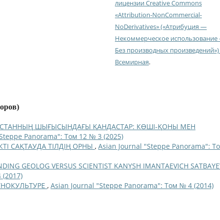
лицензии Creative Commons
«Attribution-NonCommercial-
NoDerivatives» («Атрибуция —
Некоммерческое использование
Без производных произведений») 
Всемирная
.
торов)
ҚСТАННЫҢ ШЫҒЫСЫНДАҒЫ ҚАНДАСТАР: КӨШІ-ҚОНЫ МЕН
"Steppe Panorama": Том 12 № 3 (2025)
КТІ САҚТАУДА ТІЛДІҢ ОРНЫ
,
Asian Journal "Steppe Panorama": Т
DING GEOLOG VERSUS SCIENTIST KANYSH IMANTAEVICH SATBAY
 (2017)
ЭТНОКУЛЬТУРЕ
,
Asian Journal "Steppe Panorama": Том № 4 (2014)