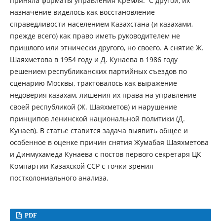
приняла форматы управления Кремля. С другой, их
назначение виделось как восстановление
справедливости населением Казахстана (и казахами,
прежде всего) как право иметь руководителем не
пришлого или этнически другого, но своего. А снятие Ж.
Шаяхметова в 1954 году и Д. Кунаева в 1986 году
решением республиканских партийных съездов по
сценарию Москвы, трактовалось как выражение
недоверия казахам, лишения их права на управление
своей республикой (Ж. Шаяхметов) и нарушение
принципов ленинской национальной политики (Д.
Кунаев). В статье ставится задача выявить общее и
особенное в оценке причин снятия Жумабая Шаяхметова
и Динмухамеда Кунаева с постов первого секретаря ЦК
Компартии Казахской ССР с точки зрения
постколониального анализа.
PDF