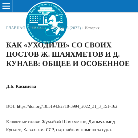
ГЛАВНАЯ
/
АРХИВЫ
/
ТОМ 9 № 3 (2022)
/
История
КАК «УХОДИЛИ» СО СВОИХ
ПОСТОВ Ж. ШАЯХМЕТОВ И Д.
КУНАЕВ: ОБЩЕЕ И ОСОБЕННОЕ
Д.Б. Касымова
DOI:
https://doi.org/10.51943/2710-3994_2022_31_3_151-162
Жумабай Шаяхметов, Динмухамед
Ключевые слова:
Кунаев, Казахская ССР, партийная номенклатура.