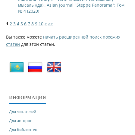
мысалында)
,
Asian Journal "Steppe Panorama": Том
№ 4 (2020)
1
2
3
4
5
6
7
8
9
10
>
>>
Вы также можете
начать расширеннвй поиск похожих
статей
для этой статьи.
ИНФОРМАЦИЯ
Для читателей
Для авторов
Для библиотек