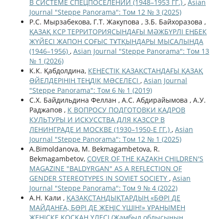
В СИСТЕМЕ СПЕЦПОСЕЛЕНИЙ (1948–1953 ГГ.)
,
Asian
Journal "Steppe Panorama": Том 12 № 3 (2025)
Р.С. Мырзабекова, Г.Т. Жакупова , З.Б. Байхоразова ,
ҚАЗАҚ КСР ТЕРРИТОРИЯСЫНДАҒЫ МӘЖБҮРЛІ ЕҢБЕК
ЖҮЙЕСІ ЖАПОН СОҒЫС ТҰТҚЫНДАРЫ МЫСАЛЫНДА
(1946–1956)
,
Asian Journal "Steppe Panorama": Том 13
№ 1 (2026)
К.К. Қабдолдина,
КЕҢЕСТІК ҚАЗАҚСТАНДАҒЫ ҚАЗАҚ
ƏЙЕЛДЕРІНІҢ ТЕҢДІК МƏСЕЛЕСІ
,
Asian Journal
"Steppe Panorama": Том 6 № 1 (2019)
С.Х. Байдильдина Феллан , А.С. Абдирайымова , А.У.
Раджапов ,
К ВОПРОСУ ПОДГОТОВКИ КАДРОВ
КУЛЬТУРЫ И ИСКУССТВА ДЛЯ КАЗССР В
ЛЕНИНГРАДЕ И МОСКВЕ (1930–1950-Е ГГ.)
,
Asian
Journal "Steppe Panorama": Том 12 № 1 (2025)
A.Bimoldanova, M. Bekmagambetova, R.
Bekmagambetov,
COVER OF THE KAZAKH CHILDREN'S
MAGAZINE "BALDYRGAN" AS A REFLECTION OF
GENDER STEREOTYPES IN SOVIET SOCIETY
,
Asian
Journal "Steppe Panorama": Том 9 № 4 (2022)
А.Н. Кали ,
ҚАЗАҚСТАНДЫҚТАРДЫҢ «БƏРІ ДЕ
МАЙДАНҒА, БƏРІ ДЕ ЖЕҢІС ҮШІН!» ҰРАНЫМЕН
ЖЕҢІСКЕ ҚОСҚАН ҮЛЕСІ (Жамбыл облысының