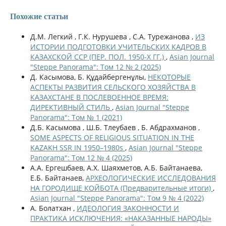
Похожие статьи
Д.М. Легкий , Г.К. Нурушева , С.А. Турежанова ,
ИЗ
ИСТОРИИ ПОДГОТОВКИ УЧИТЕЛЬСКИХ КАДРОВ В
КАЗАХСКОЙ ССР (ПЕР. ПОЛ. 1950-Х ГГ.)
,
Asian Journal
"Steppe Panorama": Том 12 № 2 (2025)
Д. Касымова, Б. Құдайбергенұлы,
НЕКОТОРЫЕ
АСПЕКТЫ РАЗВИТИЯ СЕЛЬСКОГО ХОЗЯЙСТВА В
КАЗАХСТАНЕ В ПОСЛЕВОЕННОЕ ВРЕМЯ:
ДИРЕКТИВНЫЙ СТИЛЬ
,
Asian Journal "Steppe
Panorama": Том № 1 (2021)
Д.Б. Касымова , Ш.Б. Тлеубаев , Б. Абдрахманов ,
SOME ASPECTS OF RELIGIOUS SITUATION IN THE
KAZAKH SSR IN 1950–1980s
,
Asian Journal "Steppe
Panorama": Том 12 № 4 (2025)
А.А. Ергешбаев, А.Х. Шаяхметов, А.Б. Байтанаева,
Е.Б. Байтанаев,
АРХЕОЛОГИЧЕСКИЕ ИССЛЕДОВАНИЯ
НА ГОРОДИЩЕ КОЙБОТА (Предварительные итоги)
,
Asian Journal "Steppe Panorama": Том 9 № 4 (2022)
А. Болатхан ,
ИДЕОЛОГИЯ ЗАКОННОСТИ И
ПРАКТИКА ИСКЛЮЧЕНИЯ: «НАКАЗАННЫЕ НАРОДЫ»