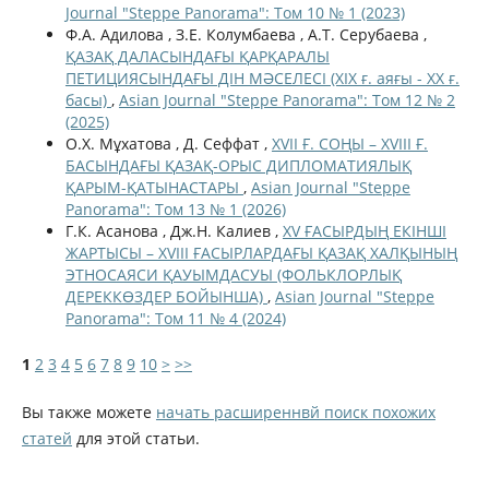
Journal "Steppe Panorama": Том 10 № 1 (2023)
Ф.А. Адилова , З.Е. Колумбаева , А.Т. Серубаева ,
ҚАЗАҚ ДАЛАСЫНДАҒЫ ҚАРҚАРАЛЫ
ПЕТИЦИЯСЫНДАҒЫ ДІН МӘСЕЛЕСІ (ХІХ ғ. аяғы - ХХ ғ.
басы)
,
Asian Journal "Steppe Panorama": Том 12 № 2
(2025)
О.Х. Мұхатова , Д. Сеффат ,
XVII Ғ. СОҢЫ – XVIII Ғ.
БАСЫНДАҒЫ ҚАЗАҚ-ОРЫС ДИПЛОМАТИЯЛЫҚ
ҚАРЫМ-ҚАТЫНАСТАРЫ
,
Asian Journal "Steppe
Panorama": Том 13 № 1 (2026)
Г.К. Асанова , Дж.Н. Калиев ,
XV ҒАСЫРДЫҢ ЕКІНШІ
ЖАРТЫСЫ – XVIII ҒАСЫРЛАРДАҒЫ ҚАЗАҚ ХАЛҚЫНЫҢ
ЭТНОСАЯСИ ҚАУЫМДАСУЫ (ФОЛЬКЛОРЛЫҚ
ДЕРЕККӨЗДЕР БОЙЫНША)
,
Asian Journal "Steppe
Panorama": Том 11 № 4 (2024)
1
2
3
4
5
6
7
8
9
10
>
>>
Вы также можете
начать расширеннвй поиск похожих
статей
для этой статьи.