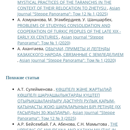
MYSTICAL PRACTICES OF THE TARANCHIS IN THE
CONTEXT OF THEIR RELOCATION TO ZHETYSU
,
Asian
Journal "Steppe Panorama": Том 12 № 1 (2025)
А. Азмуханова, М. Эгамбердиев, У. Шаншарбек,
PROBLEMS OF STUDYING CONSOLIDATION AND
COOPERATION OF TURKIC PEOPLES OF THE LATE XIX -
EARLY XX CENTURIES
,
Asian Journal "Steppe
Panorama": Том № 1 (2020)
А. Ахантаева,
ОБЫЧАИ, ПРИМЕТЫ И ЛЕГЕНДЫ
КАЗАХСКОГО НАРОДА, СВЯЗАННЫЕ С ЗЕМЛЕДЕЛИЕМ
,
Asian Journal "Steppe Panorama": Том № 1 (2020)
Похожие статьи
А.Т. Сулейменова ,
КӨШПЕЛІ ЖӘНЕ ЖАРТЫЛАЙ
КӨШПЕЛІ ШАРУАШЫЛЫҚТАРДЫ КҮШТЕП
ОТЫРЫҚШЫЛАНДЫРУ ДӘСТҮРЛІ РУЛЫҚ ҚАРЫМ-
ҚАТЫНАСТЫ ЖОЮ ШАРАЛАРЫНЫҢ БІРІ РЕТІНДЕ (ХХ
ҒАСЫРДЫҢ 30-ЖЫЛДАРЫ)
,
Asian Journal "Steppe
Panorama": Том 12 № 3 (2025)
А.Р. Бейсембай, Г.А. Абенова, С.Н. Мамытова ,
THE
UPRISING OF AMURSANA AND KAZAKH MILITIAS IN