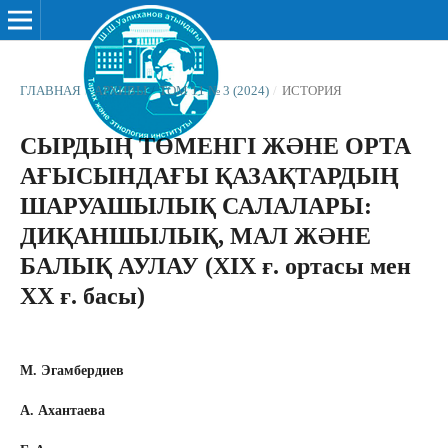
ГЛАВНАЯ
/
АРХИВЫ
/
ТОМ 11 № 3 (2024)
/
ИСТОРИЯ
СЫРДЫҢ ТӨМЕНГІ ЖӘНЕ ОРТА
АҒЫСЫНДАҒЫ ҚАЗАҚТАРДЫҢ
ШАРУАШЫЛЫҚ САЛАЛАРЫ:
ДИҚАНШЫЛЫҚ, МАЛ ЖӘНЕ
БАЛЫҚ АУЛАУ (ХIХ ғ. ортасы мен
ХХ ғ. басы)
М. Эгамбердиев
А. Ахантаева