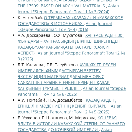
THE 1750S: BASED ON ARCHIVAL MATERIALS
,
Asian
Journal "Steppe Panorama": Том 11 № 3 (2024)
К. Ускенбай,
О ТЕРМИНАХ «КАЗАХИ» И «КАЗАХСКОЕ
ГОСУДАРСТВО» В ИСТОЧНИКАХ
,
Asian Journal
"Steppe Panorama": Том № 4 (2016)
А.А. Доскараева , О.Х. Мухатова ,
XVII ҒАСЫРДЫҢ 30-
ЖЫЛДАРЫ – XVIIІ ҒАСЫРДЫҢ БІРІНШІ ШИРЕГІНДЕГІ
ҚАЗАҚ-БҰХАР ҚАРЫМ-ҚАТЫНАСТАРЫ (САЯСИ
АСПЕКТ)
,
Asian Journal "Steppe Panorama": Том 12 №
3 (2025)
Б.Т. Калиева , Г.Б. Тлеубекова,
ХVІІІ-ХІХ ҒҒ. РЕСЕЙ
ИМПЕРИЯСЫ ҰЙЫМДАСТЫРҒАН ЗЕРТТЕУ
ЭКСПЕДИЦИЯ МАТЕРИАЛДАРЫ МЕН ОРЫС
САЯХАТШЫЛАРЫНЫҢ ЕҢБЕКТЕРІНДЕГІ ҚАЗАҚ
ХАЛҚЫНЫҢ ТҰРМЫС-ТІРШІЛІГІ
,
Asian Journal "Steppe
Panorama": Том 12 № 6 (2025)
А.У. Токтабай , Н.А. Досымбетов ,
ҚАЗАҚТАРДЫҢ
ЕГІНШІЛІК МӘДЕНИЕТІНІҢ КЕЙБІР ҚЫРЛАРЫ
,
Asian
Journal "Steppe Panorama": Том 12 № 5 (2025)
Е. Ужкенов, Г. Шотанова, М. Морякова,
КОЧЕВАЯ
ЭЛИТА В ИСТОРИИ КАЗАХСКОЙ СТЕПИ: ОТ РАННЕГО
ГОСУДАРСТВА ДО КОЧЕВОЙ ИМПЕРИИ
,
Asian