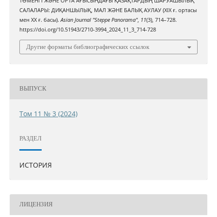
ТӨМЕНГІ ЖӘНЕ ОРТА АҒЫСЫНДАҒЫ ҚАЗАҚТАРДЫҢ ШАРУАШЫЛЫҚ
САЛАЛАРЫ: ДИҚАНШЫЛЫҚ, МАЛ ЖӘНЕ БАЛЫҚ АУЛАУ (ХIХ ғ. ортасы
мен ХХ ғ. басы).
Asian Journal "Steppe Panorama"
,
11
(3), 714–728.
https://doi.org/10.51943/2710-3994_2024_11_3_714-728
Другие форматы библиографических ссылок
ВЫПУСК
Том 11 № 3 (2024)
РАЗДЕЛ
ИСТОРИЯ
ЛИЦЕНЗИЯ