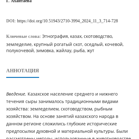
Г. Ахантаева
DOI:
https://doi.org/10.51943/2710-3994_2024_11_3_714-728
Этнография, казах, скотоводство,
Ключевые слова:
земледелие, крупный рогатый скот, оседлый, кочевой,
полукочевой, зимовка, жайлау, рыба, жут
АННОТАЦИЯ
Введение.
Казахское население среднего и нижнего
течения сыры занималось традиционными видами
хозяйства: земледелием, скотоводством, рыбным
хозяйством. На основе занятий казахского народа в
данном регионе сложились глубокие исторические
предпосылки духовной и материальной культуры. Были
рассмотрены методы, использованные в животноводстве,