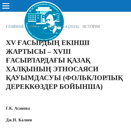
ГЛАВНАЯ
/
АРХИВЫ
/
ТОМ 11 № 4 (2024)
/
ИСТОРИЯ
XV ҒАСЫРДЫҢ ЕКІНШІ
ЖАРТЫСЫ – XVIII
ҒАСЫРЛАРДАҒЫ ҚАЗАҚ
ХАЛҚЫНЫҢ ЭТНОСАЯСИ
ҚАУЫМДАСУЫ (ФОЛЬКЛОРЛЫҚ
ДЕРЕККӨЗДЕР БОЙЫНША)
Г.К. Асанова
Дж.Н. Калиев