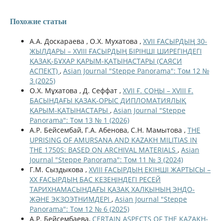
Похожие статьи
А.А. Доскараева , О.Х. Мухатова ,
XVII ҒАСЫРДЫҢ 30-
ЖЫЛДАРЫ – XVIIІ ҒАСЫРДЫҢ БІРІНШІ ШИРЕГІНДЕГІ
ҚАЗАҚ-БҰХАР ҚАРЫМ-ҚАТЫНАСТАРЫ (САЯСИ
АСПЕКТ)
,
Asian Journal "Steppe Panorama": Том 12 №
3 (2025)
О.Х. Мұхатова , Д. Сеффат ,
XVII Ғ. СОҢЫ – XVIII Ғ.
БАСЫНДАҒЫ ҚАЗАҚ-ОРЫС ДИПЛОМАТИЯЛЫҚ
ҚАРЫМ-ҚАТЫНАСТАРЫ
,
Asian Journal "Steppe
Panorama": Том 13 № 1 (2026)
А.Р. Бейсембай, Г.А. Абенова, С.Н. Мамытова ,
THE
UPRISING OF AMURSANA AND KAZAKH MILITIAS IN
THE 1750S: BASED ON ARCHIVAL MATERIALS
,
Asian
Journal "Steppe Panorama": Том 11 № 3 (2024)
Г.М. Сыздыкова ,
XVIII ҒАСЫРДЫҢ ЕКІНШІ ЖАРТЫСЫ –
XX ҒАСЫРДЫҢ БАС КЕЗЕҢІНДЕГІ РЕСЕЙ
ТАРИХНАМАСЫНДАҒЫ ҚАЗАҚ ХАЛҚЫНЫҢ ЭНДО-
ЖӘНЕ ЭКЗОЭТНИМДЕРІ
,
Asian Journal "Steppe
Panorama": Том 12 № 6 (2025)
А.Р. Бейсембаева,
CERTAIN ASPECTS OF THE KAZAKH-