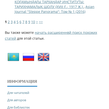
ҚОҒАМЫНДАҒЫ ТАРХАНДАР ИНСТИТУТЫ:
ТАРИХНАМАЛЫҚ ШОЛУ (XVIII Ғ.- 1917 Ж.)
,
Asian
Journal "Steppe Panorama": Том № 1 (2016)
1
2
3
4
5
6
7
8
9
10
>
>>
Вы также можете
начать расширеннвй поиск похожих
статей
для этой статьи.
ИНФОРМАЦИЯ
Для читателей
Для авторов
Для библиотек