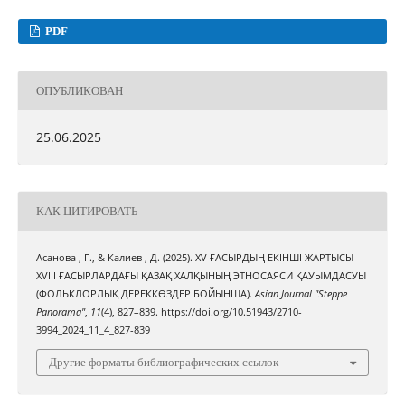
PDF
ОПУБЛИКОВАН
25.06.2025
КАК ЦИТИРОВАТЬ
Асанова , Г., & Калиев , Д. (2025). XV ҒАСЫРДЫҢ ЕКІНШІ ЖАРТЫСЫ –
XVIII ҒАСЫРЛАРДАҒЫ ҚАЗАҚ ХАЛҚЫНЫҢ ЭТНОСАЯСИ ҚАУЫМДАСУЫ
(ФОЛЬКЛОРЛЫҚ ДЕРЕККӨЗДЕР БОЙЫНША).
Asian Journal "Steppe
Panorama"
,
11
(4), 827–839. https://doi.org/10.51943/2710-
3994_2024_11_4_827-839
Другие форматы библиографических ссылок