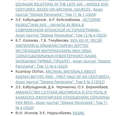
DZUNGAR RELATIONS IN THE LATE XVII – MIDDLE XVIII
CENTURIES: BASED ON ARCHIVAL SOURCES
,
Asian
Journal "Steppe Panorama": Том 11 № 1 (2024)
З.Е. Кабульдинов , А.Р. Бейсембаева ,
ИСТОРИЯ
КАЗАХСТАНА XVIII – НАЧАЛА ХХ ВЕКА В
СОВРЕМЕННОЙ ЯПОНСКОЙ ИСТОРИОГРАФИИ
,
Asian Journal "Steppe Panorama": Том 12 № 4 (2025)
Б.Т. Калиева , Г.Б. Тлеубекова,
ХVІІІ-ХІХ ҒҒ. РЕСЕЙ
ИМПЕРИЯСЫ ҰЙЫМДАСТЫРҒАН ЗЕРТТЕУ
ЭКСПЕДИЦИЯ МАТЕРИАЛДАРЫ МЕН ОРЫС
САЯХАТШЫЛАРЫНЫҢ ЕҢБЕКТЕРІНДЕГІ ҚАЗАҚ
ХАЛҚЫНЫҢ ТҰРМЫС-ТІРШІЛІГІ
,
Asian Journal "Steppe
Panorama": Том 12 № 6 (2025)
Kuanbay Olzhas,
ARCHIVAL MATERIALS ABOUT
KAZAKH BATYRS (XVIII - FIRST HALF OF XIX CENTURIES)
,
Asian Journal "Steppe Panorama": Том 9 № 2 (2022)
З.Е. Кабульдинов, Д.А. Черниенко, О.У. Беркинбаев,
АМАНАТСТВО СУЛТАНА АБУЛФЕИСА И ЕГО РОЛЬ В
КАЗАХСКО-ДЖУНГАРСКИХ ОТНОШЕНИЯХ СЕРЕДИНЫ
XVIII ВЕКА
,
Asian Journal "Steppe Panorama": Том 11
№ 4 (2024)
Ө.И. Исенов, Э.К. Наурызбаева,
ҚАЗАҚ