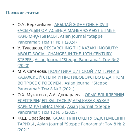
Похожие статьи
О.У. Беркинбаев ,
АБЫЛАЙ ЖӘНЕ ОНЫҢ XVIII
ҒАСЫРДЫҢ ОРТАСЫНДА МАНЬЧЖУР ӘУЛЕТІМЕН
ҚАРЫМ-ҚАТЫНАСЫ
,
Asian Journal "Steppe
Panorama": Том 11 № 1 (2024)
У. Тулешова,
RESEARCHING THE KAZAKH NOBILITY:
ABOUT SOCIAL CHANGES IN THE 19TH CENTURY
STEPPE
,
Asian Journal "Steppe Panorama": Том № 2
(2020)
М.Р. Сатенова,
ПОЛИТИКА ЦИНСКОЙ ИМПЕРИИ В
КАЗАХСКОЙ СТЕПИ И ПРОТИВОБОРСТВО В ДАННОМ
ВОПРОСЕ С РОССИЕЙ
,
Asian Journal "Steppe
Panorama": Том 8 № 2 (2021)
О.Х. Мухатова , А.А. Доскараева ,
ОРЫС ЕЛШІЛЕРІНІҢ
ЕСЕПТЕРІНДЕГІ XVII ҒАСЫРДАҒЫ ҚАЗАҚ-БҰХАР
ҚАРЫМ-ҚАТЫНАСТАРЫ
,
Asian Journal "Steppe
Panorama": Том 12 № 5 (2025)
Ф.Ш. Оразбаева,
ҚАЗАҚ ТІЛІН ОҚЫТУ ƏДІСТЕМЕСІНІҢ
ТАРИХЫ
,
Asian Journal "Steppe Panorama": Том 8 № 2
(2021)