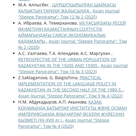
М.А. Алпысбес ,
ШҮРШІТҚЫРЫЛҒАН ШАЙҚАСЫ
ХАЛЫҚТЫҢ ТАРИХИ ЖАДЫСЫНДА
,
Asian Journal
"Steppe Panorama": Том 12 № 2 (2025)
А. Ибраева, А. Темирханова,
VIII ҒАСЫРДАҒЫ РЕСЕЙ
ӨКІМЕТІНІҢ ҚАЗАҚСТАННЫҢ СОЛТҮСТІК
АЙМАҒЫНДАҒЫ САЯСИ-ЭКОНОМИКАЛЫҚ
ҚАДАМДАРЫ
,
Asian Journal "Steppe Panorama": Том
№ 2 (2020)
А.С. Уалтаева, Т.А. Апендиев, А.С. Маргулан ,
RETROSPECTIVE OF THE URBAN POPULATION OF
KAZAKHSTAN IN THE 1920S AND 1930S
,
Asian Journal
"Steppe Panorama": Том 10 № 3 (2023)
Z.Saktaganova, G. Baigozhina,
PRACTICAL
IMPLEMENTATION OF THE LANGUAGE POLICY IN
KAZAKHSTAN IN THE SECOND HALF OF THE 1980-S.
,
Asian Journal "Steppe Panorama": Том 9 № 4 (2022)
Н.М. Абдукадыров, А.П. Акынова,
ҚАЗАҚ
ҚОҒАМЫНДА БАТЫРЛАР ИНСТИТУТЫ ЖƏНЕ ОСМАН
ИМПЕРИЯСЫНДА ЯНЫЧАРЛАР ƏСКЕРИ ЖҮЙЕСІНІҢ
ҚЫЗМЕТІ (XV-XVIII ғғ.)
,
Asian Journal "Steppe
Panorama": Том № 4 (2020)