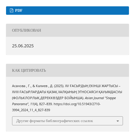
PDF
ОПУБЛИКОВАН
25.06.2025
КАК ЦИТИРОВАТЬ
Асанова , Г., & Калиев , Д. (2025). XV ҒАСЫРДЫҢ ЕКІНШІ ЖАРТЫСЫ –
XVIII ҒАСЫРЛАРДАҒЫ ҚАЗАҚ ХАЛҚЫНЫҢ ЭТНОСАЯСИ ҚАУЫМДАСУЫ
(ФОЛЬКЛОРЛЫҚ ДЕРЕККӨЗДЕР БОЙЫНША).
Asian Journal "Steppe
Panorama"
,
11
(4), 827–839. https://doi.org/10.51943/2710-
3994_2024_11_4_827-839
Другие форматы библиографических ссылок