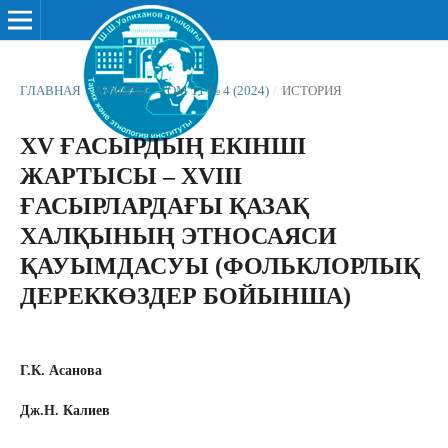
ГЛАВНАЯ
/
АРХИВЫ
/
ТОМ 11 № 4 (2024)
/
ИСТОРИЯ
XV ҒАСЫРДЫҢ ЕКІНШІ
ЖАРТЫСЫ – XVIII
ҒАСЫРЛАРДАҒЫ ҚАЗАҚ
ХАЛҚЫНЫҢ ЭТНОСАЯСИ
ҚАУЫМДАСУЫ (ФОЛЬКЛОРЛЫҚ
ДЕРЕККӨЗДЕР БОЙЫНША)
Г.К. Асанова
Дж.Н. Калиев