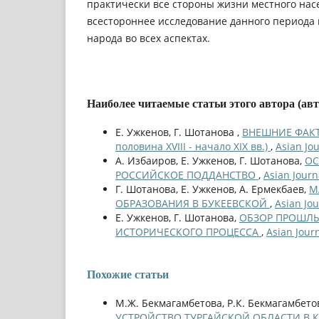
практически все стороны жизни местного нас
всестороннее исследование данного периода 
народа во всех аспектах.
Наиболее читаемые статьи этого автора (ав
Е. Ужкенов, Г. Шотанова ,
ВНЕШНИЕ ФАКТ
половина XVIII - начало XIX вв.)
,
Asian Jo
А. Избаиров, Е. Ужкенов, Г. Шотанова,
ОС
РОССИЙСКОЕ ПОДДАНСТВО
,
Asian Journ
Г. Шотанова, Е. Ужкенов, А. Ермекбаев,
М
ОБРАЗОВАНИЯ В БУКЕЕВСКОЙ
,
Asian Jo
Е. Ужкенов, Г. Шотанова,
ОБЗОР ПРОШЛЫ
ИСТОРИЧЕСКОГО ПРОЦЕССА
,
Asian Jour
Похожие статьи
М.Ж. Бекмагамбетова, Р.К. Бекмагамбетов
УСТРОЙСТВО ТУРГАЙСКОЙ ОБЛАСТИ В К