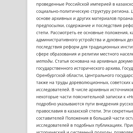
проведенные Российской империей в казахско
социально-политическую структуру региона.
основе архивных и других материалов проан
предпосылки, содержание и последствия рефор
степи. Рассмотреть ее основные положения, 
административного устройства и духовных дел
последствия реформ для традиционных инстит
сфере образования и религии местного насел
методы
. Статья основана на архивных докуме
государственного исторического архива, Госу
Оренбургской области, Центрального государс
также на труды дореволюционных, советских
исследователей. В числе архивных источнико
некоторые части пояснительной записки к «Н
подробно указываются пути внедрения русско
православия в казахской степи. Эти секретны
составителей Положения в большей части ост
исследователей в подобных публикациях. Пр
исторический и системный подходы, позволя