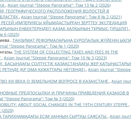
ИКА
,
Asian Journal "Steppe Panorama": Том 13 № 2 (2026)
Я, ГЕОГРАФИЧЕСКОГО РАСПОЛОЖЕНИЯ ВОЛОСТЕЙ В
ОБЛАСТЯХ
,
Asian Journal "Steppe Panorama": Том 8 № 2 (2021)
 ҒҒ. РЕСЕЙ ИМПЕРИЯСЫ ҰЙЫМДАСТЫРҒАН ЗЕРТТЕУ ЭКСПЕДИЦИЯ
ЫНЫҢ ЕҢБЕКТЕРІНДЕГІ ҚАЗАҚ ХАЛҚЫНЫҢ ТҰРМЫС-ТІРШІЛІГІ
,
№ 6 (2025)
чиева ,
ТАНЗИМАТ РЕФОРМАЛАРЫНА ЕУРОПАЛЫҚ ЖҮЙЕНІҢ ЫҚП
urnal "Steppe Panorama": Том № 1 (2020)
ангазы,
THE SYSTEM OF COLLECTING TAXES AND FEES IN THE
Y
,
Asian Journal "Steppe Panorama": Том 10 № 3 (2023)
Х Ғ. БАСЫНДАҒЫ СОЛТҮСТІК ҚАЗАҚСТАНДАҒЫ ЖЕР ҚАТЫНАСТАРЫ
РЕТІНДЕ (ҚР ОМА ҚҰЖАТТАРЫ НЕГІЗІНДЕ)
,
Asian Journal "Steppe
ВО XIX ВЕКА О ЗЕМЕЛЬНОМ ВОПРОСЕ В КАЗАХСТАНЕ
,
Asian Jou
НОВНЫЕ ПРЕДПОСЫЛКИ И ПРИЧИНЫ ПРИВЕДЕНИЯ КАЗАХОВ В
al "Steppe Panorama": Том № 3 (2020)
OBILITY: ABOUT SOCIAL CHANGES IN THE 19TH CENTURY STEPPE
,
 (2020)
 ТАРИХНАМАДАҒЫ ЕСІМ ХАННЫҢ СЫРТҚЫ САЯСАТЫ
,
Asian Jour