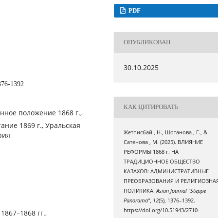
PDF
ОПУБЛИКОВАН
30.10.2025
376-1392
КАК ЦИТИРОВАТЬ
нное положение 1868 г.,
ание 1869 г., Уральская
Жетписбай , Н., Шотанова , Г., &
рия
Сатенова , М. (2025). ВЛИЯНИЕ
РЕФОРМЫ 1868 г. НА
ТРАДИЦИОННОЕ ОБЩЕСТВО
КАЗАХОВ: АДМИНИСТРАТИВНЫЕ
ПРЕОБРАЗОВАНИЯ И РЕЛИГИОЗНА
ПОЛИТИКА.
Asian Journal "Steppe
Panorama"
,
12
(5), 1376–1392.
https://doi.org/10.51943/2710-
1867–1868 гг.,