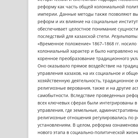
реформу как часть общей колониальной поли
империи. Данные методы также позволяют вы
реформ и их влияние на социальные институ
обеспечивает целостное понимание сущности
последствий для казахской степи.
Результаты
«Временное положение» 1867–1868 гг. носил
колониальный характер и было направлено н
коренное преобразование традиционного укла
Оно оказывало прямое воздействие на тради
управления казахов, на их социальное и обще
хозяйственную деятельность, традиционное о
религиозные верования, также и на другие а
самобытности. Вследствие проведенных рефо
всех ключевых сферах были интегрированы в
управления, где земельные, административны
религиозные отношения регулировались по р
установлениям. В целом, реформа ознаменов
нового этапа в социально-политической жизни