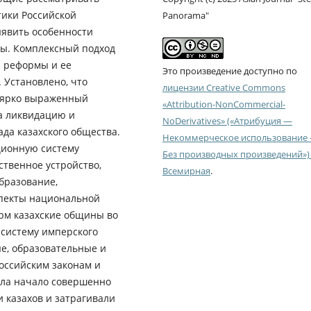
тики Российской
Panorama"
явить особенности
ты. Комплексный подход
 реформы и ее
Это произведение доступно по
. Установлено, что
лицензии Creative Commons
о ярко выраженный
«Attribution-NonCommercial-
а ликвидацию и
NoDerivatives» («Атрибуция —
да казахского общества.
Некоммерческое использование
ционную систему
Без производных произведений») 
ственное устройство,
Всемирная
.
бразование,
спекты национальной
рм казахские общины во
 систему имперского
е, образовательные и
оссийским законам и
ала начало совершенно
 казахов и затрагивали