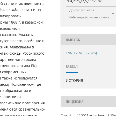
3994_2025_12_5_1376-1392
й степи и их влияние на
Цели и задачи
статьи на
Другие форматы
ализировать
библиографических ссылок
мы 1868 г. в казахской
касающиеся
 казахов. Указать
ВЫПУСК
утов власти, особенно в
ения.
Материалы и
Том 12 № 5 (2025)
нтах (фонды Российского
дарственного архива
твенного архива РК),
РАЗДЕЛ
 и современных
в также используется
ИСТОРИЯ
овому Положению», где
го образования и
е записки от
ЛИЦЕНЗИЯ
авались вне поле зрения
именяются сравнительно-
ющие рассматривать
Copyright (c) 2025 Asian Journal "St