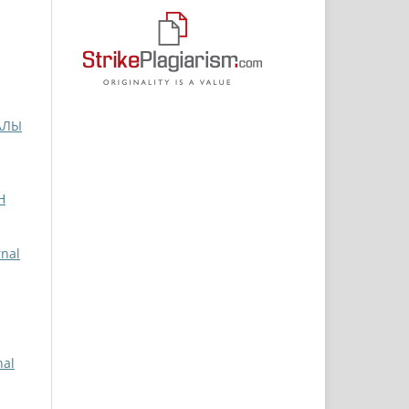
АЛЫ
Н
rnal
nal