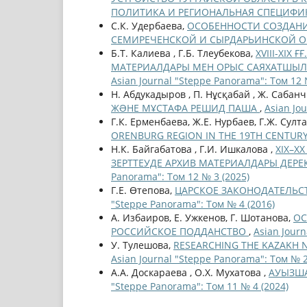
ПОЛИТИКА И РЕГИОНАЛЬНАЯ СПЕЦИФ
С.К. Удербаева,
ОСОБЕННОСТИ СОЗДАНИ
СЕМИРЕЧЕНСКОЙ И СЫРДАРЬИНСКОЙ 
Б.Т. Калиева , Г.Б. Тлеубекова,
ХVІІІ-ХІХ
МАТЕРИАЛДАРЫ МЕН ОРЫС САЯХАТШЫЛАР
Asian Journal "Steppe Panorama": Том 12 
Н. Абдукадыров , П. Нұсқабай , Ж. Сабан
ЖƏНЕ МҰСТАФА РЕШИД ПАША
,
Asian Jo
Г.К. Ерменбаева, Ж.Е. Нурбаев, Г.Ж. Султ
ORENBURG REGION IN THE 19TH CENTUR
Н.К. Байгабатова , Г.И. Ишкалова ,
ХІХ–Х
ЗЕРТТЕУДЕ АРХИВ МАТЕРИАЛДАРЫ ДЕРЕК 
Panorama": Том 12 № 3 (2025)
Г.Е. Өтепова,
ЦАРСКОЕ ЗАКОНОДАТЕЛЬСТ
"Steppe Panorama": Том № 4 (2016)
А. Избаиров, Е. Ужкенов, Г. Шотанова,
ОС
РОССИЙСКОЕ ПОДДАНСТВО
,
Asian Journ
У. Тулешова,
RESEARCHING THE KAZAKH N
Asian Journal "Steppe Panorama": Том № 2
А.А. Доскараева , О.Х. Мухатова ,
АУЫЗША
"Steppe Panorama": Том 11 № 4 (2024)