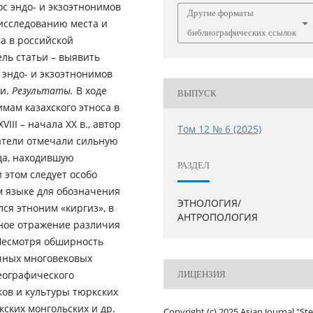
с эндо- и экзоэтнонимов
Другие форматы
 исследованию места и
библиографических ссылок
са в российской
ель статьи – выявить
эндо- и экзоэтнонимов
ии.
Результаты.
В ходе
ВЫПУСК
мам казахского этноса в
II – начала XX в., автор
Том 12 № 6 (2025)
ватели отмечали сильную
да, находившую
РАЗДЕЛ
 этом следует особо
ом языке для обозначения
ЭТНОЛОГИЯ/
ся этноним «киргиз», в
АНТРОПОЛОГИЯ
ное отражение различия
есмотря обширность
ичных многовековых
еографического
ЛИЦЕНЗИЯ
ков и культуры тюркских
кских монгольских и др.
Copyright (c) 2025 Asian Journal "St