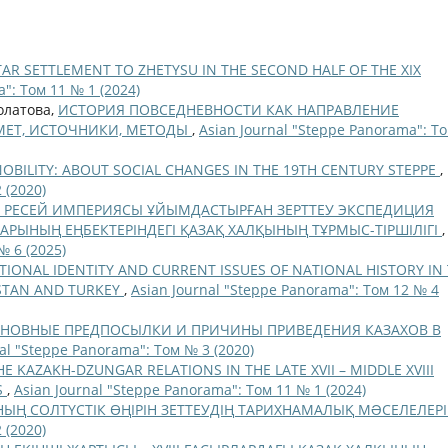
AR SETTLEMENT TO ZHETYSU IN THE SECOND HALF OF THE XIX
": Том 11 № 1 (2024)
олатова,
ИСТОРИЯ ПОВСЕДНЕВНОСТИ КАК НАПРАВЛЕНИЕ
МЕТ, ИСТОЧНИКИ, МЕТОДЫ
,
Asian Journal "Steppe Panorama": То
OBILITY: ABOUT SOCIAL CHANGES IN THE 19TH CENTURY STEPPE
,
 (2020)
 ҒҒ. РЕСЕЙ ИМПЕРИЯСЫ ҰЙЫМДАСТЫРҒАН ЗЕРТТЕУ ЭКСПЕДИЦИЯ
ЫНЫҢ ЕҢБЕКТЕРІНДЕГІ ҚАЗАҚ ХАЛҚЫНЫҢ ТҰРМЫС-ТІРШІЛІГІ
,
№ 6 (2025)
IONAL IDENTITY AND CURRENT ISSUES OF NATIONAL HISTORY IN
HSTAN AND TURKEY
,
Asian Journal "Steppe Panorama": Том 12 № 4
НОВНЫЕ ПРЕДПОСЫЛКИ И ПРИЧИНЫ ПРИВЕДЕНИЯ КАЗАХОВ В
al "Steppe Panorama": Том № 3 (2020)
E KAZAKH-DZUNGAR RELATIONS IN THE LATE XVII – MIDDLE XVIII
S
,
Asian Journal "Steppe Panorama": Том 11 № 1 (2024)
ЫҢ СОЛТҮСТІК ӨҢІРІН ЗЕТТЕУДІҢ ТАРИХНАМАЛЫҚ МƏСЕЛЕЛЕР
 (2020)