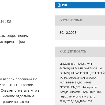
PDF
ОПУБЛИКОВАН
824-1833
30.12.2025
гызы, эндоэтноним,
 историография
КАК ЦИТИРОВАТЬ
Сыздыкова , Г. (2025). XVIII
ҒАСЫРДЫҢ ЕКІНШІ ЖАРТЫСЫ – XX
ҒАСЫРДЫҢ БАС КЕЗЕҢІНДЕГІ РЕСЕЙ
ТАРИХНАМАСЫНДАҒЫ ҚАЗАҚ
й второй половины XVIII
ХАЛҚЫНЫҢ ЭНДО- ЖӘНЕ
е аспекты географии,
ЭКЗОЭТНИМДЕРІ.
Asian Journal
 Следует отметить, что в
"Steppe Panorama"
,
12
(6), 1824–1833.
 внимание отдельным
https://doi.org/10.51943/2710-
ографии казахского
3994_2025_12_6_1824-1833