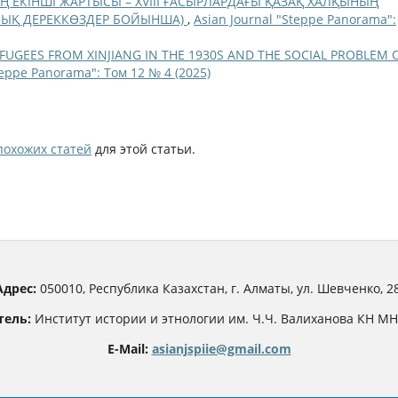
Ң ЕКІНШІ ЖАРТЫСЫ – XVIII ҒАСЫРЛАРДАҒЫ ҚАЗАҚ ХАЛҚЫНЫҢ
ЫҚ ДЕРЕККӨЗДЕР БОЙЫНША)
,
Asian Journal "Steppe Panorama":
FUGEES FROM XINJIANG IN THE 1930S AND THE SOCIAL PROBLEM 
teppe Panorama": Том 12 № 4 (2025)
похожих статей
для этой статьи.
Адрес:
050010, Республика Казахстан, г. Алматы, ул. Шевченко, 28
тель:
Институт истории и этнологии им. Ч.Ч. Валиханова КН М
E-Mail:
asianjspiie@gmail.com