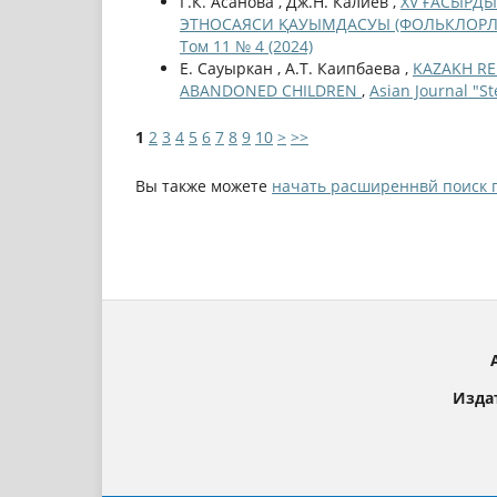
Г.К. Асанова , Дж.Н. Калиев ,
XV ҒАСЫРДЫ
ЭТНОСАЯСИ ҚАУЫМДАСУЫ (ФОЛЬКЛОРЛ
Том 11 № 4 (2024)
Е. Сауыркан , А.Т. Каипбаева ,
KAZAKH RE
ABANDONED CHILDREN
,
Asian Journal "S
1
2
3
4
5
6
7
8
9
10
>
>>
Вы также можете
начать расширеннвй поиск 
Изда