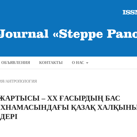
ОБЪЯВЛЕНИЯ
КОНТАКТЫ
О НАС
ИЯ/АНТРОПОЛОГИЯ
 ЖАРТЫСЫ – XX ҒАСЫРДЫҢ БАС
АРИХНАМАСЫНДАҒЫ ҚАЗАҚ ХАЛҚЫН
ДЕРІ