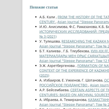
Похожие статьи
А.Б. Кали ,
FROM THE HISTORY OF THE TAT
CENTURY
,
Asian Journal "Steppe Panorama
И.Ю. Анисимова, Ф.С. Рамазанова, К.Б. Б
ИСТОРИЧЕСКИХ ИССЛЕДОВАНИЙ: ПРЕД
№ 3 (2021)
У. Тулешова,
RESEARCHING THE KAZAKH N
Asian Journal "Steppe Panorama": Том № 2
Б.Т. Калиева , Г.Б. Тлеубекова,
ХVІІІ-ХІХ
МАТЕРИАЛДАРЫ МЕН ОРЫС САЯХАТШЫЛАР
Asian Journal "Steppe Panorama": Том 12 
Э.Ж. Азретбергенова ,
FORMATION OF NAT
CONTEXT OF THE EXPERIENCE OF KAZAK
(2025)
А. Избаиров, Е. Ужкенов, Г. Шотанова,
ОС
РОССИЙСКОЕ ПОДДАНСТВО
,
Asian Journ
А.Р. Бейсембаева,
CERTAIN ASPECTS OF TH
CENTURIES: BASED ON ARCHIVAL SOURCE
А. Ибраева, А. Темирханова,
ҚАЗАҚСТАНН
Asian Journal "Steppe Panorama": Том № 2