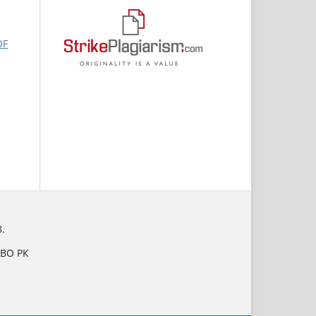
OF
.
НВО РК