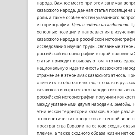
народа. Важное место при этом занимал вопро
казахского народа. Данная статья посвящена
роли, а также особенностей указанного вопро
историографии.
Цель и задачи исследования.
Ц
основные позиции и направления в изучении 
казахского народа в российской историограф
исследования изучая труды, связанные этнони
российской историографии второй половины XVI
статьи приходит к выводу о том, что исследо
национальную идентичность казахского наро
отражение в этнонимах казахского этноса. При
отметить то обстоятельство, что хотя в русск
казахского и кыргызского народов использовал
российской историографии получили конкрет
между указанными двумя народами.
Выводы.
Н
этнической территории казахов, в ходе разл
этногенетических процессов в степной зоне г
пространства Евразии на основе сходных язы
племен, а также сходного образа жизни нетюр