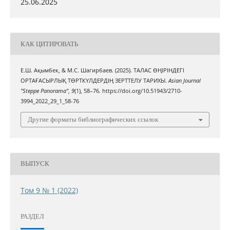
25.06.2025
КАК ЦИТИРОВАТЬ
Е.Ш. Ақымбек, & М.С. Шагирбаев. (2025). ТАЛАС ӨҢІРІНДЕГІ
ОРТАҒАСЫРЛЫҚ ТӨРТКҮЛДЕРДІҢ ЗЕРТТЕЛУ ТАРИХЫ.
Asian Journal
"Steppe Panorama"
,
9
(1), 58–76. https://doi.org/10.51943/2710-
3994_2022_29_1_58-76
Другие форматы библиографических ссылок
ВЫПУСК
Том 9 № 1 (2022)
РАЗДЕЛ