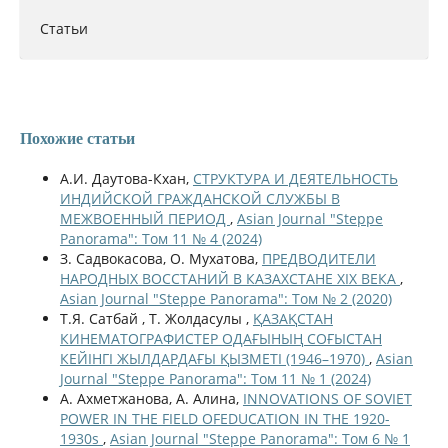
Статьи
Похожие статьи
А.И. Даутова-Кхан,
СТРУКТУРА И ДЕЯТЕЛЬНОСТЬ
ИНДИЙСКОЙ ГРАЖДАНСКОЙ СЛУЖБЫ В
МЕЖВОЕННЫЙ ПЕРИОД
,
Asian Journal "Steppe
Panorama": Том 11 № 4 (2024)
З. Садвокасова, О. Мухатова,
ПРЕДВОДИТЕЛИ
НАРОДНЫХ ВОССТАНИЙ В КАЗАХСТАНЕ XIX ВЕКА
,
Asian Journal "Steppe Panorama": Том № 2 (2020)
Т.Я. Сатбай , Т. Жолдасулы ,
ҚАЗАҚСТАН
КИНЕМАТОГРАФИСТЕР ОДАҒЫНЫҢ СОҒЫСТАН
КЕЙІНГІ ЖЫЛДАРДАҒЫ ҚЫЗМЕТІ (1946–1970)
,
Asian
Journal "Steppe Panorama": Том 11 № 1 (2024)
А. Ахметжанова, А. Алина,
INNOVATIONS OF SOVIET
POWER IN THE FIELD OFEDUCATION IN THE 1920-
1930s
,
Asian Journal "Steppe Panorama": Том 6 № 1