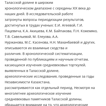
Таласской долине в широким
хронологическом диапазоне с середины ХІХ века до
наших дней. В исследовательской работе
затронуты вопросы периодизации результатов,
достигнутых в трудах ученых: Е.И. Агеевой, Г.И.
Пацевича, К.А. Акишева, К.М. Байпакова, П.Н. Кожемяко,
Т.В. Савельевой, М. Елеуова, А.А.
Нуржанова, М.С. Касенова, Н.Н. Маханбаевой и других,
описываются их взаимные сходства и
различия. В хронологической систематизации,
проведенной по публикациям и научным отчетам,
касающихся изучения средневековых торткулей,
выявленных в Таласской долине,
археологические исследования, проведенные за годы
Независимости Казахстана,
рассматриваются как отдельный период. Несмотря на
многолетнее археологическое изучение
средневековых памятников Таласской долины,
обращается внимание на то, что археологические