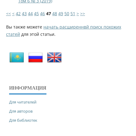
Том 6 № 3 (2019)
<<
<
42
43
44
45
46
47
48
49
50
51
>
>>
Вы также можете
начать расширеннвй поиск похожих
статей
для этой статьи.
ИНФОРМАЦИЯ
Для читателей
Для авторов
Для библиотек