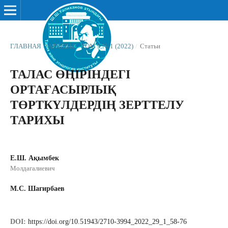
ГЛАВНАЯ
/
АРХИВЫ
/
ТОМ 9 № 1 (2022)
/
Статьи
ТАЛАС ӨҢІРІНДЕГІ
ОРТАҒАСЫРЛЫҚ
ТӨРТКҮЛДЕРДІҢ ЗЕРТТЕЛУ
ТАРИХЫ
Е.Ш. Ақымбек
Молдагалиевич
М.С. Шагирбаев
DOI:
https://doi.org/10.51943/2710-3994_2022_29_1_58-76