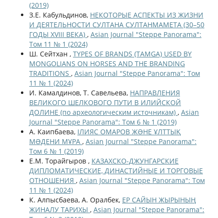
(2019)
З.Е. Кабульдинов,
НЕКОТОРЫЕ АСПЕКТЫ ИЗ ЖИЗНИ
И ДЕЯТЕЛЬНОСТИ СУЛТАНА СУЛТАНМАМЕТА (30–50
ГОДЫ XVIII ВЕКА)
,
Asian Journal "Steppe Panorama":
Том 11 № 1 (2024)
Ш. Сейтхан ,
TYPES OF BRANDS (TAMGA) USED BY
MONGOLIANS ON HORSES AND THE BRANDING
TRADITIONS
,
Asian Journal "Steppe Panorama": Том
11 № 1 (2024)
И. Камалдинов, Т. Савельева,
НАПРАВЛЕНИЯ
ВЕЛИКОГО ШЕЛКОВОГО ПУТИ В ИЛИЙСКОЙ
ДОЛИНЕ (по археологическим источникам)
,
Asian
Journal "Steppe Panorama": Том 6 № 1 (2019)
А. Каипбаева,
ІЛИЯС ОМАРОВ ЖƏНЕ ҰЛТТЫҚ
МƏДЕНИ МҰРА
,
Asian Journal "Steppe Panorama":
Том 6 № 1 (2019)
Е.М. Торайгыров ,
КАЗАХСКО-ДЖУНГАРСКИЕ
ДИПЛОМАТИЧЕСКИЕ, ДИНАСТИЙНЫЕ И ТОРГОВЫЕ
ОТНОШЕНИЯ
,
Asian Journal "Steppe Panorama": Том
11 № 1 (2024)
К. Алпысбаева, А. Оралбек,
ЕР САЙЫН ЖЫРЫНЫҢ
ЖИНАЛУ ТАРИХЫ
,
Asian Journal "Steppe Panorama":