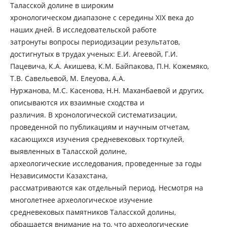
Таласской долине в широким
хронологическом диапазоне с середины ХІХ века до
наших дней. В исследовательской работе
затронуты вопросы периодизации результатов,
достигнутых в трудах ученых: Е.И. Агеевой, Г.И.
Пацевича, К.А. Акишева, К.М. Байпакова, П.Н. Кожемяко,
Т.В. Савельевой, М. Елеуова, А.А.
Нуржанова, М.С. Касенова, Н.Н. Маханбаевой и других,
описываются их взаимные сходства и
различия. В хронологической систематизации,
проведенной по публикациям и научным отчетам,
касающихся изучения средневековых торткулей,
выявленных в Таласской долине,
археологические исследования, проведенные за годы
Независимости Казахстана,
рассматриваются как отдельный период. Несмотря на
многолетнее археологическое изучение
средневековых памятников Таласской долины,
обращается внимание на то, что археологические