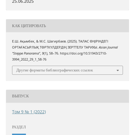
25.06.2025
КАК ЦИТИРОВАТЬ
Е.Ш. Ақымбек, & М.С. Шагирбаев. (2025). ТАЛАС ӨҢІРІНДЕГІ
ОРТАҒАСЫРЛЫҚ ТӨРТКҮЛДЕРДІҢ ЗЕРТТЕЛУ ТАРИХЫ.
Asian Journal
"Steppe Panorama"
,
9
(1), 58–76. https://doi.org/10.51943/2710-
3994_2022_29_1_58-76
Другие форматы библиографических ссылок
ВЫПУСК
Том 9 № 1 (2022)
РАЗДЕЛ