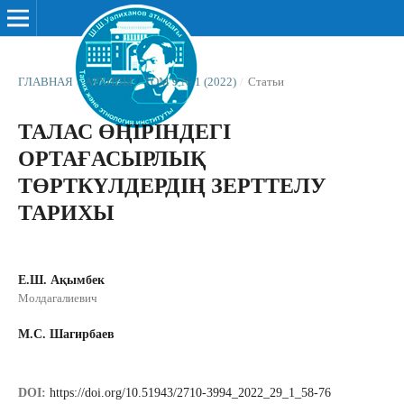
ГЛАВНАЯ
/
АРХИВЫ
/
ТОМ 9 № 1 (2022)
/
Статьи
ТАЛАС ӨҢІРІНДЕГІ
ОРТАҒАСЫРЛЫҚ
ТӨРТКҮЛДЕРДІҢ ЗЕРТТЕЛУ
ТАРИХЫ
Е.Ш. Ақымбек
Молдагалиевич
М.С. Шагирбаев
DOI:
https://doi.org/10.51943/2710-3994_2022_29_1_58-76