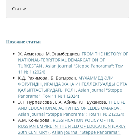
Статьи
Похожие статьи
Ж. Ахметова, М. Эгамбердиев,
FROM THE HISTORY OF
NATIONAL-TERRITORIAL DEMARCATION OF
TURKESTAN
,
Asian Journal "Steppe Panorama": Том
11 № 1 (2024)
К.Д. Рахимова , Б. Батырхан,
МҰХАММЕД ӘЛИ
ФОРУГИДІҢ ИРАНДА ЖАҢА ИНТЕЛЛЕКТУАЛДЫ ОРТА
ҚАЛЫПТАСТЫРУДАҒЫ РӨЛІ
,
Asian Journal "Steppe
Panorama": Том 11 № 1 (2024)
Э.Т. Нурпеисова , Е.А. Абиль, Р.Г. Буканова,
THE LIFE
AND EDUCATIONAL ACTIVITIES OF ELDES OMAROV
,
Asian Journal "Steppe Panorama": Том 11 № 2 (2024)
А.М. Конырова ,
RUSSIFICATION POLICY OF THE
RUSSIAN EMPIRE IN THE FIELD OF EDUCATION (EARLY
20th CENTURY)
,
Asian Journal "Steppe Panorama":