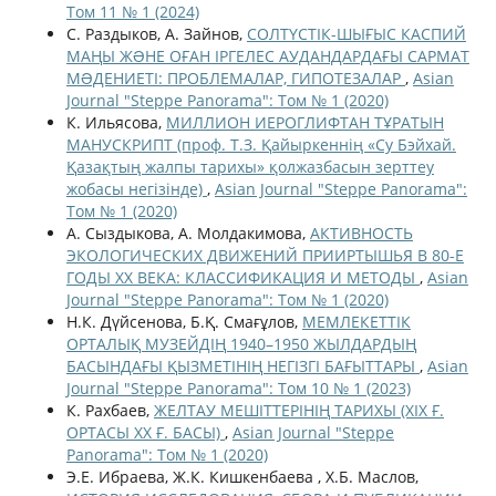
Том 11 № 1 (2024)
С. Раздыков, А. Зайнов,
СОЛТҮСТІК-ШЫҒЫС КАСПИЙ
МАҢЫ ЖƏНЕ ОҒАН ІРГЕЛЕС АУДАНДАРДАҒЫ САРМАТ
МƏДЕНИЕТІ: ПРОБЛЕМАЛАР, ГИПОТЕЗАЛАР
,
Asian
Journal "Steppe Panorama": Том № 1 (2020)
К. Ильясова,
МИЛЛИОН ИЕРОГЛИФТАН ТҰРАТЫН
МАНУСКРИПТ (проф. Т.З. Қайыркеннің «Су Бэйхай.
Қазақтың жалпы тарихы» қолжазбасын зерттеу
жобасы негізінде)
,
Asian Journal "Steppe Panorama":
Том № 1 (2020)
А. Сыздыкова, А. Молдакимова,
АКТИВНОСТЬ
ЭКОЛОГИЧЕСКИХ ДВИЖЕНИЙ ПРИИРТЫШЬЯ В 80-Е
ГОДЫ ХХ ВЕКА: КЛАССИФИКАЦИЯ И МЕТОДЫ
,
Asian
Journal "Steppe Panorama": Том № 1 (2020)
Н.К. Дүйсенова, Б.Қ. Смағұлов,
МЕМЛЕКЕТТІК
ОРТАЛЫҚ МУЗЕЙДІҢ 1940–1950 ЖЫЛДАРДЫҢ
БАСЫНДАҒЫ ҚЫЗМЕТІНІҢ НЕГІЗГІ БАҒЫТТАРЫ
,
Asian
Journal "Steppe Panorama": Том 10 № 1 (2023)
К. Рахбаев,
ЖЕЛТАУ МЕШІТТЕРІНІҢ ТАРИХЫ (ХІХ Ғ.
ОРТАСЫ ХХ Ғ. БАСЫ)
,
Asian Journal "Steppe
Panorama": Том № 1 (2020)
Э.Е. Ибраева, Ж.К. Кишкенбаева , Х.Б. Маслов,