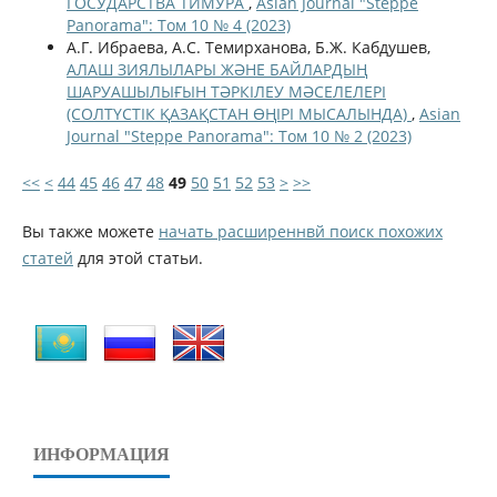
ГОСУДАРСТВА ТИМУРА
,
Asian Journal "Steppe
Panorama": Том 10 № 4 (2023)
А.Г. Ибраева, А.С. Темирханова, Б.Ж. Кабдушев,
АЛАШ ЗИЯЛЫЛАРЫ ЖӘНЕ БАЙЛАРДЫҢ
ШАРУАШЫЛЫҒЫН ТӘРКІЛЕУ МӘСЕЛЕЛЕРІ
(СОЛТҮСТІК ҚАЗАҚСТАН ӨҢІРІ МЫСАЛЫНДА)
,
Asian
Journal "Steppe Panorama": Том 10 № 2 (2023)
<<
<
44
45
46
47
48
49
50
51
52
53
>
>>
Вы также можете
начать расширеннвй поиск похожих
статей
для этой статьи.
ИНФОРМАЦИЯ