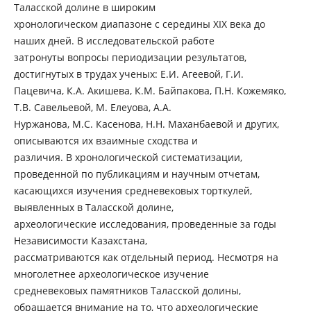
Таласской долине в широким
хронологическом диапазоне с середины ХІХ века до
наших дней. В исследовательской работе
затронуты вопросы периодизации результатов,
достигнутых в трудах ученых: Е.И. Агеевой, Г.И.
Пацевича, К.А. Акишева, К.М. Байпакова, П.Н. Кожемяко,
Т.В. Савельевой, М. Елеуова, А.А.
Нуржанова, М.С. Касенова, Н.Н. Маханбаевой и других,
описываются их взаимные сходства и
различия. В хронологической систематизации,
проведенной по публикациям и научным отчетам,
касающихся изучения средневековых торткулей,
выявленных в Таласской долине,
археологические исследования, проведенные за годы
Независимости Казахстана,
рассматриваются как отдельный период. Несмотря на
многолетнее археологическое изучение
средневековых памятников Таласской долины,
обращается внимание на то, что археологические