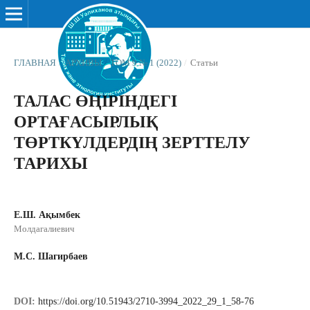
ГЛАВНАЯ
/
АРХИВЫ
/
ТОМ 9 № 1 (2022)
/
Статьи
ТАЛАС ӨҢІРІНДЕГІ
ОРТАҒАСЫРЛЫҚ
ТӨРТКҮЛДЕРДІҢ ЗЕРТТЕЛУ
ТАРИХЫ
Е.Ш. Ақымбек
Молдагалиевич
М.С. Шагирбаев
DOI:
https://doi.org/10.51943/2710-3994_2022_29_1_58-76