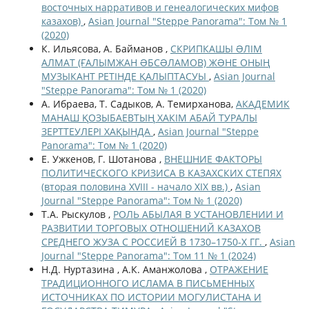
восточных нарративов и генеалогических мифов
казахов)
,
Asian Journal "Steppe Panorama": Том № 1
(2020)
К. Ильясова, А. Байманов ,
СКРИПКАШЫ ƏЛІМ
АЛМАТ (ҒАЛЫМЖАН ƏБСƏЛАМОВ) ЖƏНЕ ОНЫҢ
МУЗЫКАНТ РЕТІНДЕ ҚАЛЫПТАСУЫ
,
Asian Journal
"Steppe Panorama": Том № 1 (2020)
А. Ибраева, Т. Садыков, А. Темирханова,
АКАДЕМИК
МАНАШ ҚОЗЫБАЕВТЫҢ ХАКІМ АБАЙ ТУРАЛЫ
ЗЕРТТЕУЛЕРІ ХАҚЫНДА
,
Asian Journal "Steppe
Panorama": Том № 1 (2020)
Е. Ужкенов, Г. Шотанова ,
ВНЕШНИЕ ФАКТОРЫ
ПОЛИТИЧЕСКОГО КРИЗИСА В КАЗАХСКИХ СТЕПЯХ
(вторая половина XVIII - начало XIX вв.)
,
Asian
Journal "Steppe Panorama": Том № 1 (2020)
Т.А. Рыскулов ,
РОЛЬ АБЫЛАЯ В УСТАНОВЛЕНИИ И
РАЗВИТИИ ТОРГОВЫХ ОТНОШЕНИЙ КАЗАХОВ
СРЕДНЕГО ЖУЗА С РОССИЕЙ В 1730–1750-Х ГГ.
,
Asian
Journal "Steppe Panorama": Том 11 № 1 (2024)
Н.Д. Нуртазина , А.К. Аманжолова ,
ОТРАЖЕНИЕ
ТРАДИЦИОННОГО ИСЛАМА В ПИСЬМЕННЫХ
ИСТОЧНИКАХ ПО ИСТОРИИ МОГУЛИСТАНА И