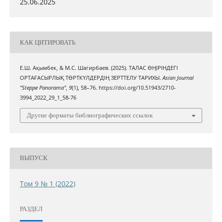
25.06.2025
КАК ЦИТИРОВАТЬ
Е.Ш. Ақымбек, & М.С. Шагирбаев. (2025). ТАЛАС ӨҢІРІНДЕГІ
ОРТАҒАСЫРЛЫҚ ТӨРТКҮЛДЕРДІҢ ЗЕРТТЕЛУ ТАРИХЫ.
Asian Journal
"Steppe Panorama"
,
9
(1), 58–76. https://doi.org/10.51943/2710-
3994_2022_29_1_58-76
Другие форматы библиографических ссылок
ВЫПУСК
Том 9 № 1 (2022)
РАЗДЕЛ