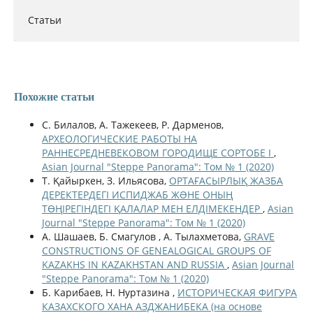
Статьи
Похожие статьи
С. Билалов, А. Тажекеев, Р. Дарменов,
АРХЕОЛОГИЧЕСКИЕ РАБОТЫ НА
РАННЕСРЕДНЕВЕКОВОМ ГОРОДИЩЕ СОРТОБЕ І
,
Asian Journal "Steppe Panorama": Том № 1 (2020)
Т. Қайыркен, З. Ильясова,
ОРТАҒАСЫРЛЫҚ ЖАЗБА
ДЕРЕКТЕРДЕГІ ИСПИДЖАБ ЖƏНЕ ОНЫҢ
ТӨҢІРЕГІНДЕГІ ҚАЛАЛАР МЕН ЕЛДІМЕКЕНДЕР
,
Asian
Journal "Steppe Panorama": Том № 1 (2020)
А. Шашаев, Б. Смагулов , А. Тылахметова,
GRAVE
CONSTRUCTIONS OF GENEALOGICAL GROUPS OF
KAZAKHS IN KAZAKHSTAN AND RUSSIA
,
Asian Journal
"Steppe Panorama": Том № 1 (2020)
Б. Карибаев, Н. Нуртазина ,
ИСТОРИЧЕСКАЯ ФИГУРА
КАЗАХСКОГО ХАНА АЗДЖАНИБЕКА (на основе