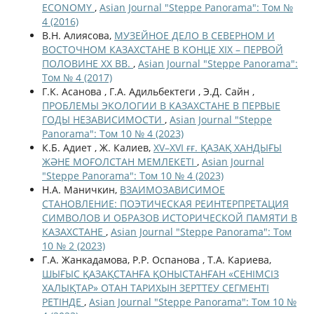
ECONOMY
,
Asian Journal "Steppe Panorama": Том №
4 (2016)
В.Н. Алиясова,
МУЗЕЙНОЕ ДЕЛО В СЕВЕРНОМ И
ВОСТОЧНОМ КАЗАХСТАНЕ В КОНЦЕ XIX – ПЕРВОЙ
ПОЛОВИНЕ ХХ ВВ.
,
Asian Journal "Steppe Panorama":
Том № 4 (2017)
Г.К. Асанова , Г.А. Адильбектеги , Э.Д. Сайн ,
ПРОБЛЕМЫ ЭКОЛОГИИ В КАЗАХСТАНЕ В ПЕРВЫЕ
ГОДЫ НЕЗАВИСИМОСТИ
,
Asian Journal "Steppe
Panorama": Том 10 № 4 (2023)
К.Б. Адиет , Ж. Калиев,
XV–XVI ғғ. ҚАЗАҚ ХАНДЫҒЫ
ЖӘНЕ МОҒОЛСТАН МЕМЛЕКЕТІ
,
Asian Journal
"Steppe Panorama": Том 10 № 4 (2023)
Н.А. Маничкин,
ВЗАИМОЗАВИСИМОЕ
СТАНОВЛЕНИЕ: ПОЭТИЧЕСКАЯ РЕИНТЕРПРЕТАЦИЯ
СИМВОЛОВ И ОБРАЗОВ ИСТОРИЧЕСКОЙ ПАМЯТИ В
КАЗАХСТАНЕ
,
Asian Journal "Steppe Panorama": Том
10 № 2 (2023)
Г.A. Жанкадамова, Р.Р. Оспанова , Т.А. Кариева,
ШЫҒЫС ҚАЗАҚСТАНҒА ҚОНЫСТАНҒАН «СЕНІМСІЗ
ХАЛЫҚТАР» ОТАН ТАРИХЫН ЗЕРТТЕУ СЕГМЕНТІ
РЕТІНДЕ
,
Asian Journal "Steppe Panorama": Том 10 №