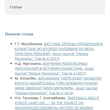
Статьи
Похожие статьи
Г.Т. Мусабалина,
МЕСТНЫЕ ОРГАНЫ УПРАВЛЕНИЯ В
КАЗАХСТАНЕ ВО ВТОРОЙ ПОЛОВИНЕ XIX ВЕКА:
ПРАКТИКА РЕВИЗИЙ
,
Asian Journal "Steppe
Panorama": Том № 4 (2017)
Н.Д. Нуртазина,
ИЗУЧЕНИЕ РЕЛИГИОЗНЫХ
ПЕРСОНАЛИЙ В ИСТОРИИ КАЗАХСТАНА
,
Asian
Journal "Steppe Panorama": Том № 4 (2017)
М. Алпысбес,
ЖАҺАНДАНУ ҮДЕРІСІНДЕГІ ХАЛЫҚТАР
БІРЛІГІН НЫҒАЙТУДАҒЫ ТҮРКІ ƏЛЕМІНІҢ РУХАНИ
ЖƏНЕ МƏДЕНИ ТАРИХ МҰРАЛАРЫ
,
Asian Journal
"Steppe Panorama": Том № 4 (2016)
Н.А. Тасилова, Г. Козгамбаева,
"MATERIALS ABOUT
KYRGYZ LAND USE ..." AS THE SOURCE ON
HOUSEHOLDECONOMICAL HISTORY OF KAZAKH