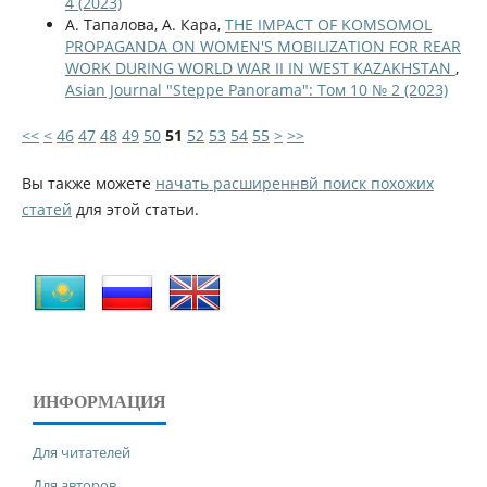
4 (2023)
А. Тапалова, А. Кара,
THE IMPACT OF KOMSOMOL
PROPAGANDA ON WOMEN'S MOBILIZATION FOR REAR
WORK DURING WORLD WAR II IN WEST KAZAKHSTAN
,
Asian Journal "Steppe Panorama": Том 10 № 2 (2023)
<<
<
46
47
48
49
50
51
52
53
54
55
>
>>
Вы также можете
начать расширеннвй поиск похожих
статей
для этой статьи.
ИНФОРМАЦИЯ
Для читателей
Для авторов