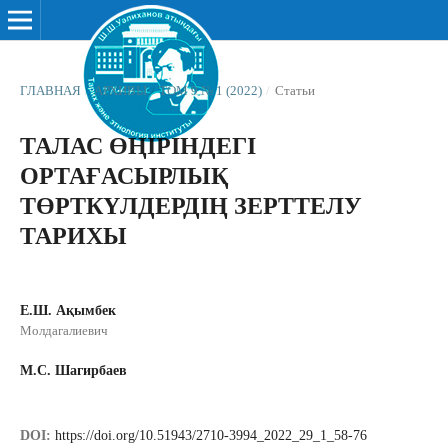
ГЛАВНАЯ
/
АРХИВЫ
/
ТОМ 9 № 1 (2022)
/
Статьи
ТАЛАС ӨҢІРІНДЕГІ
ОРТАҒАСЫРЛЫҚ
ТӨРТКҮЛДЕРДІҢ ЗЕРТТЕЛУ
ТАРИХЫ
Е.Ш. Ақымбек
Молдагалиевич
М.С. Шагирбаев
DOI:
https://doi.org/10.51943/2710-3994_2022_29_1_58-76