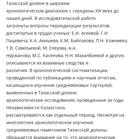
Таласской долине в широким
хронологическом диапазоне с середины ХІХ века до
наших дней. В исследовательской работе
затронуты вопросы периодизации результатов,
достигнутых в трудах ученых: Е.И. Агеевой, Г.И.
Пацевича, К.А. Акишева, К.М. Байпакова, П.Н. Кожемяко,
Т.В. Савельевой, М. Елеуова, А.А.
Нуржанова, М.С. Касенова, Н.Н. Маханбаевой и других,
описываются их взаимные сходства и
различия. В хронологической систематизации,
проведенной по публикациям и научным отчетам,
касающихся изучения средневековых торткулей,
выявленных в Таласской долине,
археологические исследования, проведенные за годы
Независимости Казахстана,
рассматриваются как отдельный период. Несмотря на
многолетнее археологическое изучение
средневековых памятников Таласской долины,
обращается внимание на то, что археологические