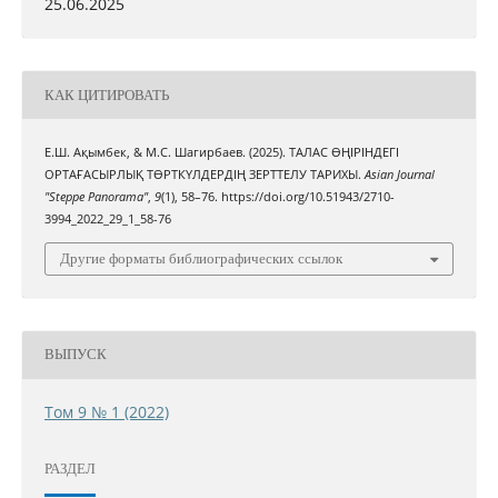
25.06.2025
КАК ЦИТИРОВАТЬ
Е.Ш. Ақымбек, & М.С. Шагирбаев. (2025). ТАЛАС ӨҢІРІНДЕГІ
ОРТАҒАСЫРЛЫҚ ТӨРТКҮЛДЕРДІҢ ЗЕРТТЕЛУ ТАРИХЫ.
Asian Journal
"Steppe Panorama"
,
9
(1), 58–76. https://doi.org/10.51943/2710-
3994_2022_29_1_58-76
Другие форматы библиографических ссылок
ВЫПУСК
Том 9 № 1 (2022)
РАЗДЕЛ