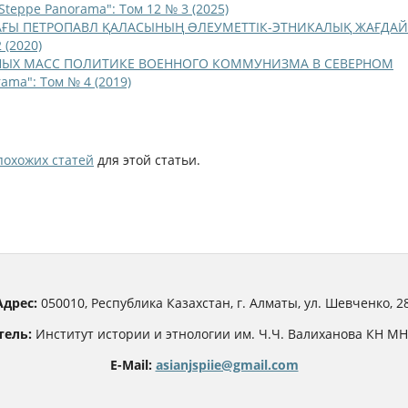
"Steppe Panorama": Том 12 № 3 (2025)
ДАҒЫ ПЕТРОПАВЛ ҚАЛАСЫНЫҢ ƏЛЕУМЕТТІК-ЭТНИКАЛЫҚ ЖАҒДА
 (2020)
ЫХ МАСС ПОЛИТИКЕ ВОЕННОГО КОММУНИЗМА В СЕВЕРНОМ
rama": Том № 4 (2019)
похожих статей
для этой статьи.
Адрес:
050010, Республика Казахстан, г. Алматы, ул. Шевченко, 28
тель:
Институт истории и этнологии им. Ч.Ч. Валиханова КН М
E-Mail:
asianjspiie@gmail.com