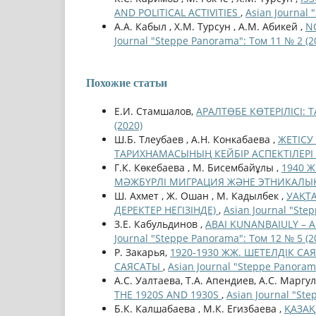
AND POLITICAL ACTIVITIES
,
Asian Journal 
А.А. Кабыл , Х.М. Турсун , А.М. Абикей ,
N
Journal "Steppe Panorama": Том 11 № 2 (2
Похожие статьи
Е.И. Стамшалов,
АРАЛТӨБЕ КӨТЕРІЛІСІ
(2020)
Ш.Б. Тлеубаев , А.Н. Конкабаева ,
ЖЕТІСУ
ТАРИХНАМАСЫНЫҢ КЕЙБІР АСПЕКТІЛЕРІ
Г.К. Көкебаева , М. Бисембайұлы ,
1940 
МӘЖБҮРЛІ МИГРАЦИЯ ЖӘНЕ ЭТНИКАЛЫ
Ш. Ахмет , Ж. Ошан , М. Кадылбек ,
УАҚТ
ДЕРЕКТЕР НЕГІЗІНДЕ)
,
Asian Journal "Ste
З.Е. Кабульдинов ,
ABAI KUNANBAIULY – 
Journal "Steppe Panorama": Том 12 № 5 (2
Р. Закарья,
1920-1930 ЖЖ. ШЕТЕЛДІК С
САЯСАТЫ
,
Asian Journal "Steppe Panoram
А.С. Уалтаева, Т.А. Апендиев, А.С. Маргу
THE 1920S AND 1930S
,
Asian Journal "Ste
Б.К. Калшабаева , М.К. Егизбаева ,
ҚАЗА