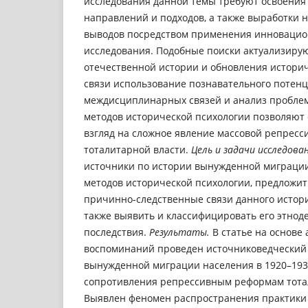
исследования данной темы требуют освоения
направлений и подходов, а также выработки 
выводов посредством применения инновацио
исследования. Подобные поиски актуализиру
отечественной истории и обновления историч
связи использование познавательного потен
междисциплинарных связей и анализ пробле
методов исторической психологии позволяют
взгляд на сложное явление массовой репресс
тоталитарной власти.
Цель и задачи исследова
источники по истории вынужденной миграции
методов исторической психологии, предложит
причинно-следственные связи данного истори
также выявить и классифицировать его этно
последствия.
Результаты.
В статье на основе
воспоминаний проведен источниковедческий
вынужденной миграции населения в 1920–193
сопротивления репрессивным реформам тота
Выявлен феномен распространения практики