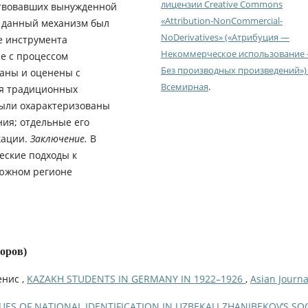
лицензии Creative Commons
ствовавших вынужденной
«Attribution-NonCommercial-
о данный механизм был
NoDerivatives» («Атрибуция —
е инструмента
Некоммерческое использование
е с процессом
Без производных произведений») 
аны и оценены с
Всемирная
.
ия традиционных
были охарактеризованы
ия; отдельные его
кации.
Заключение.
В
еские подходы к
южном регионе
торов)
енис ,
KAZAKH STUDENTS IN GERMANY IN 1922–1926
,
Asian Journa
SUES OF NATIONAL IDENTIFICATION IN UZBEKALI ZHANIBEKOV’S SO