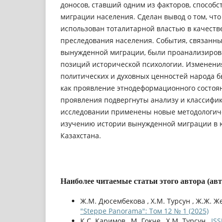
доносов, ставший одним из факторов, способ
миграции населения. Сделан вывод о том, чт
использован тоталитарной властью в качеств
преследования населения. События, связанны
вынужденной миграции, были проанализиров
позиций исторической психологии. Изменен
политических и духовных ценностей народа 
как проявление этнодеформационного состоян
проявления подвергнуты анализу и классифи
исследовании применены новые методологич
изучению истории вынужденной миграции в 
Казахстана.
Наиболее читаемые статьи этого автора (ав
Ж.М. Дюсембекова , Х.М. Турсун , Ж.Ж. Ж
"Steppe Panorama": Том 12 № 1 (2025)
К.С. Каримов , М. Гокче , Х.М. Турсун ,
IS