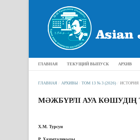
ГЛАВНАЯ
ТЕКУЩИЙ ВЫПУСК
АРХИВ
ГЛАВНАЯ
/
АРХИВЫ
/
ТОМ 13 № 3 (2026)
/
ИСТОРИЯ
МӘЖБҮРЛІ АУА КӨШУДІҢ
Х.М. Турсун
Р. Хазреталикызы