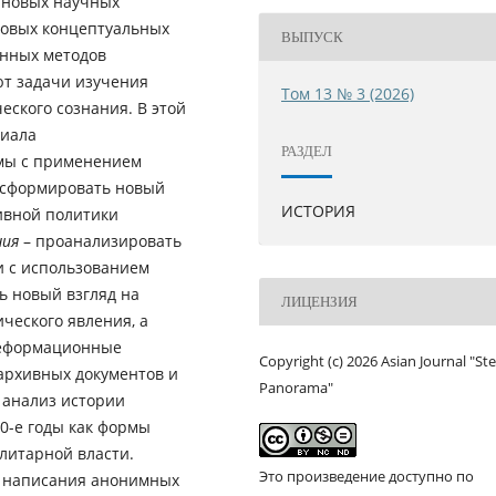
 новых научных
новых концептуальных
ВЫПУСК
нных методов
ют задачи изучения
Том 13 № 3 (2026)
еского сознания. В этой
циала
РАЗДЕЛ
мы с применением
 сформировать новый
ИСТОРИЯ
ивной политики
ния
– проанализировать
 с использованием
ь новый взгляд на
ЛИЦЕНЗИЯ
ческого явления, а
деформационные
Copyright (c) 2026 Asian Journal "St
 архивных документов и
Panorama"
 анализ истории
0-е годы как формы
литарной власти.
Это произведение доступно по
 написания анонимных