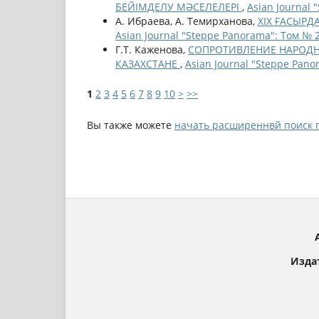
БЕЙІМДЕЛУ МӘСЕЛЕЛЕРІ
,
Asian Journal 
А. Ибраева, А. Темирханова,
ХІХ ҒАСЫР
Asian Journal "Steppe Panorama": Том № 2
Г.Т. Каженова,
СОПРОТИВЛЕНИЕ НАРОДН
КАЗАХСТАНЕ
,
Asian Journal "Steppe Pano
1
2
3
4
5
6
7
8
9
10
>
>>
Вы также можете
начать расширеннвй поиск 
Изда