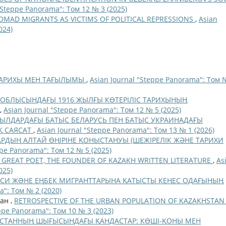
"Steppe Panorama": Том 12 № 3 (2025)
OMAD MIGRANTS AS VICTIMS OF POLITICAL REPRESSIONS
,
Asian
024)
: ТАРИХЫ МЕН ТАҒЫЛЫМЫ
,
Asian Journal "Steppe Panorama": Том 
 ОБЛЫСЫНДАҒЫ 1916 ЖЫЛҒЫ КӨТЕРІЛІС ТАРИХЫНЫҢ
,
Asian Journal "Steppe Panorama": Том 12 № 5 (2025)
ЖЫЛДАРДАҒЫ БАТЫС БЕЛАРУСЬ ПЕН БАТЫС УКРАИНАДАҒЫ
Қ САЯСАТ
,
Asian Journal "Steppe Panorama": Том 13 № 1 (2026)
АРДЫҢ АЛТАЙ ӨҢІРІНЕ ҚОНЫСТАНУЫ (ШЕЖІРЕЛІК ЖӘНЕ ТАРИХИ
ppe Panorama": Том 12 № 5 (2025)
A GREAT POET, THE FOUNDER OF KAZAKH WRITTEN LITERATURE
,
As
025)
АЯСИ ЖƏНЕ ЕҢБЕК МИГРАНТТАРЫНА ҚАТЫСТЫ КЕҢЕС ОДАҒЫНЫҢ
a": Том № 2 (2020)
лан ,
RETROSPECTIVE OF THE URBAN POPULATION OF KAZAKHSTAN 
ppe Panorama": Том 10 № 3 (2023)
ҚСТАННЫҢ ШЫҒЫСЫНДАҒЫ ҚАНДАСТАР: КӨШІ-ҚОНЫ МЕН