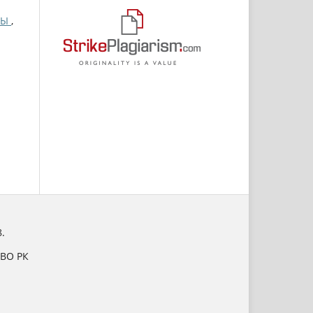
ЙЫ
,
.
НВО РК