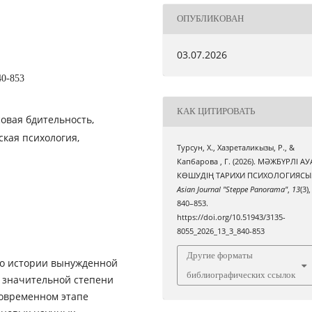
ОПУБЛИКОВАН
03.07.2026
40-853
КАК ЦИТИРОВАТЬ
овая бдительность,
кая психология,
Турсун, Х., Хазреталикызы, Р., &
Капбарова , Г. (2026). МӘЖБҮРЛІ АУ
КӨШУДІҢ ТАРИХИ ПСИХОЛОГИЯСЫ
Asian Journal "Steppe Panorama"
,
13
(3),
840–853.
https://doi.org/10.51943/3135-
8055_2026_13_3_840-853
Другие форматы
о истории вынужденной
библиографических ссылок
 значительной степени
современном этапе