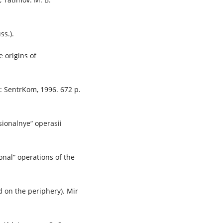
ss.).
e origins of
w: SentrKom, 1996. 672 p.
sionalnye“ operasii
ional“ operations of the
d on the periphery). Mir