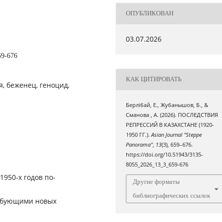
ОПУБЛИКОВАН
03.07.2026
59-676
КАК ЦИТИРОВАТЬ
я, беженец, геноцид,
Берлібай, Е., Жубанышов, Б., &
Сманова , А. (2026). ПОСЛЕДСТВИЯ
РЕПРЕССИЙ В КАЗАХСТАНЕ (1920-
1950 ГГ.).
Asian Journal "Steppe
Panorama"
,
13
(3), 659–676.
https://doi.org/10.51943/3135-
8055_2026_13_3_659-676
1950-х годов по-
Другие форматы
библиографических ссылок
ребующими новых