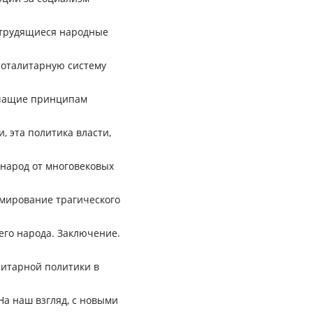
 трудящиеся народные
тоталитарную систему
ечащие принципам
 эта политика власти,
 народ от многовековых
рмирование трагического
его народа. Заключение.
литарной политики в
а наш взгляд, с новыми