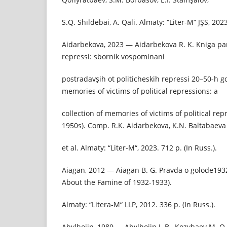
S.Q. Shıldebai, A. Qali. Almaty: “Liter-M“ JŞS, 2023
Aidarbekova, 2023 — Aidarbekova R. K. Kniga pam
repressi: sbornik vospominani
postradavşih ot politicheskih repressi 20–50-h g
memories of victims of political repressions: a
collection of memories of victims of political rep
1950s). Comp. R.K. Aidarbekova, K.N. Baltabaeva
et al. Almaty: “Liter-M“, 2023. 712 p. (In Russ.).
Aiagan, 2012 — Aiagan B. G. Pravda o golode193
About the Famine of 1932-1933).
Almaty: “Litera-M“ LLP, 2012. 336 p. (In Russ.).
Abylhojin, 1989 — Abylhojin J. B., Kozybaev M. Q.