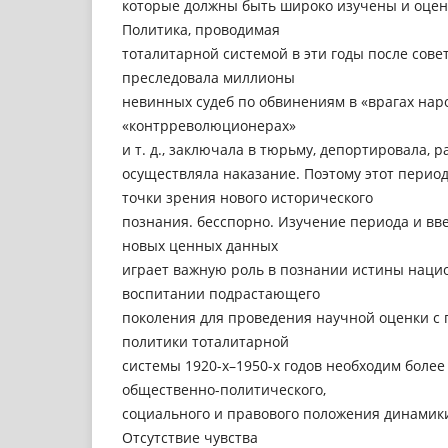
которые должны быть широко изучены и оцен
Политика, проводимая
тоталитарной системой в эти годы после сове
преследовала миллионы
невинных судеб по обвинениям в «врагах наро
«контрреволюционерах»
и т. д., заключала в тюрьму, депортировала, 
осуществляла наказание. Поэтому этот период
точки зрения нового исторического
познания. бесспорно. Изучение периода и вв
новых ценных данных
играет важную роль в познании истины наци
воспитании подрастающего
поколения для проведения научной оценки 
политики тоталитарной
системы 1920-х–1950-х годов необходим более
общественно-политического,
социального и правового положения динамик
Отсутствие чувства