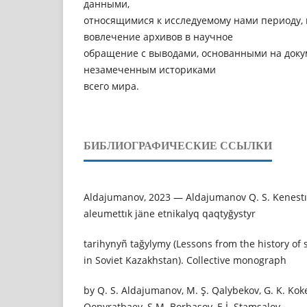
данными,
относящимися к исследуемому нами периоду, 
вовлечение архивов в научное
обращение с выводами, основанными на докум
незамеченным историками
всего мира.
БИБЛИОГРАФИЧЕСКИЕ ССЫЛКИ
Aldajumanov, 2023 — Aldajumanov Q. S. Kenest
aleumettık jäne etnikalyq qaqtyğystyr
tarihynyñ tağylymy (Lessons from the history of s
in Soviet Kazakhstan). Collective monograph
by Q. S. Aldajumanov, M. Ş. Qalybekov, G. K. Kok
Qonyratbaev, S.M. Borbasov, E.İ. Stamşalov,