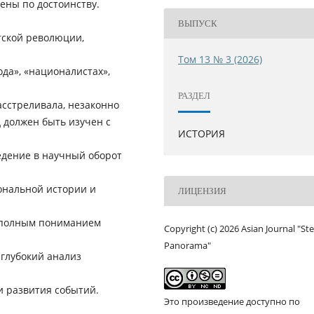
ены по достоинству.
ВЫПУСК
тской революции,
Том 13 № 3 (2026)
да», «националистах»,
РАЗДЕЛ
расстреливала, незаконно
 должен быть изучен с
ИСТОРИЯ
едение в научный оборот
ональной истории и
ЛИЦЕНЗИЯ
с полным пониманием
Copyright (c) 2026 Asian Journal "St
Panorama"
 глубокий анализ
и развития событий.
Это произведение доступно по