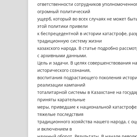
ответственности сотрудников уполномоченног
огромный политический
ущерб, который во всех случаях не может быт
этой политики привели
к беспрецедентной в истории катастрофе, р
традиционную систему жизни
казахского народа. В статье подробно рассм
с архивными данными.
Цель и задачи. В целях совершенствования н
исторического сознания,
воспитания подрастающего поколения историей
реализации кампаний
тоталитарной системы в Казахстане на госуд
приняты карательные
меры, приведшие к национальной катастрофе
тяжелые последствия
традиционного хозяйства нашего народа, с о
и включением в
научный оборот. Результаты. В начале револ