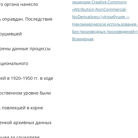
лицензии Creative Commons
о органа нанесло
«Attribution-NonCommercial-
NoDerivatives» («Атрибуция —
ь оправдан. Последствия
Некоммерческое использование
Без производных произведений») 
азрушившей
Всемирная
.
отрены данные процессы
ационального
 в 1920–1950 гг. в ходе
арственном уровне были
, повлекшей в корне
ценкой архивных данных
юции за социализм