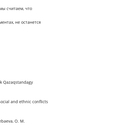
мы считаем, что
ентах, не останется
ık Qazaqstandagy
ocial and ethnic conflicts
ebaeva, O. M.