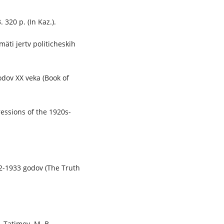
. 320 p. (In Kaz.).
äti jertv politicheskih
odov XX veka (Book of
ressions of the 1920s-
2-1933 godov (The Truth
, Tatimov. M. B.