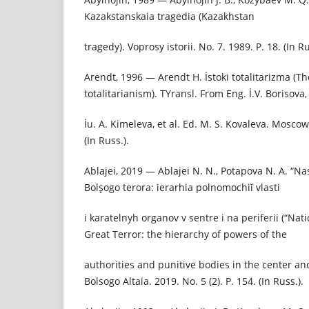
Kazakstanskaia tragedia (Kazakhstan
tragedy). Voprosy istorii. No. 7. 1989. P. 18. (In Ru
Arendt, 1996 — Arendt H. İstoki totalitarizma (Th
totalitarianism). TYransl. From Eng. İ.V. Borisova,
İu. A. Kimeleva, et al. Ed. M. S. Kovaleva. Mosco
(In Russ.).
Ablajei, 2019 — Ablajei N. N., Potapova N. A. “Na
Bolşogo terora: ierarhia polnomochiĭ vlasti
i karatelnyh organov v sentre i na periferii (“Nat
Great Terror: the hierarchy of powers of the
authorities and punitive bodies in the center an
Bolsogo Altaia. 2019. No. 5 (2). P. 154. (In Russ.).