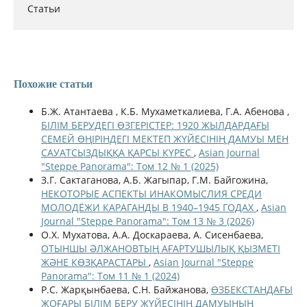
Статьи
Похожие статьи
Б.Ж. Атантаева , К.Б. Мухаметкалиева, Г.А. Абенова ,
БІЛІМ БЕРУДЕГІ ӨЗГЕРІСТЕР: 1920 ЖЫЛДАРДАҒЫ
СЕМЕЙ ӨҢІРІНДЕГІ МЕКТЕП ЖҮЙЕСІНІҢ ДАМУЫ МЕН
САУАТСЫЗДЫҚҚА ҚАРСЫ КҮРЕС
,
Asian Journal
"Steppe Panorama": Том 12 № 1 (2025)
З.Г. Сактаганова, А.Б. Жагыпар, Г.М. Байгожина,
НЕКОТОРЫЕ АСПЕКТЫ ИНАКОМЫСЛИЯ СРЕДИ
МОЛОДЁЖИ КАРАГАНДЫ В 1940–1945 ГОДАХ
,
Asian
Journal "Steppe Panorama": Том 13 № 3 (2026)
О.Х. Мухатова, А.А. Доскараева, А. Сисенбаева,
ОТЫНШЫ ӘЛЖАНОВТЫҢ АҒАРТУШЫЛЫҚ ҚЫЗМЕТІ
ЖӘНЕ КӨЗҚАРАСТАРЫ
,
Asian Journal "Steppe
Panorama": Том 11 № 1 (2024)
Р.С. Жарқынбаева, С.Н. Байжанова,
ӨЗБЕКСТАНДАҒЫ
ЖОҒАРЫ БІЛІМ БЕРУ ЖҮЙЕСІНІҢ ДАМУЫНЫҢ