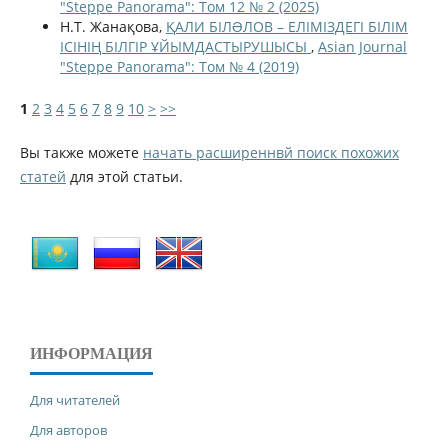
"Steppe Panorama": Том 12 № 2 (2025)
Н.Т. Жанақова,
ҚАЛИ БІЛƏЛОВ – ЕЛІМІЗДЕГІ БІЛІМ
ІСІНІҢ БІЛГІР ҰЙЫМДАСТЫРУШЫСЫ
,
Asian Journal
"Steppe Panorama": Том № 4 (2019)
1
2
3
4
5
6
7
8
9
10
>
>>
Вы также можете
начать расширеннвй поиск похожих
статей
для этой статьи.
ИНФОРМАЦИЯ
Для читателей
Для авторов