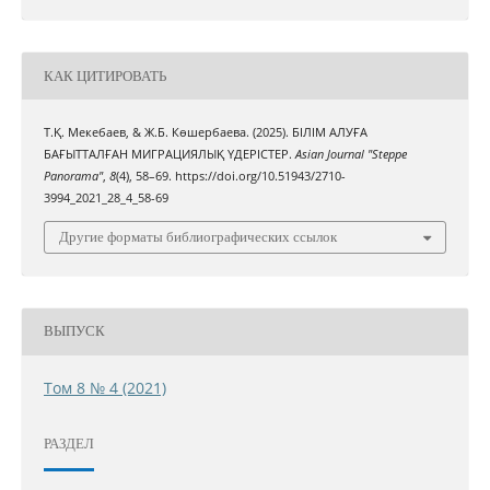
КАК ЦИТИРОВАТЬ
Т.Қ. Мекебаев, & Ж.Б. Көшербаева. (2025). БІЛІМ АЛУҒА
БАҒЫТТАЛҒАН МИГРАЦИЯЛЫҚ ҮДЕРІСТЕР.
Asian Journal "Steppe
Panorama"
,
8
(4), 58–69. https://doi.org/10.51943/2710-
3994_2021_28_4_58-69
Другие форматы библиографических ссылок
ВЫПУСК
Том 8 № 4 (2021)
РАЗДЕЛ