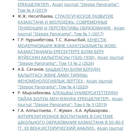
ЕРЕКШЕЛІКТЕРІ
,
Asian Journal "Steppe Panorama":
Том № 4 (2019)
Ж.Ж. Несипбаева,
СТРАТЕГИЧЕСКОЕ РАЗВИТИЕ
КАЗАХСТАНА И МОЛОДЕЖЬ: СОВРЕМЕННЫЕ
ТЕНДЕНЦИИ И ПЕРСПЕКТИВЫ ОБРАЗОВАНИЯ
,
Asian
Journal "Steppe Panorama": Том № 1 (2017)
Г.Р. Нұрымбетова, Т.С. Жанысбай,
КЕҢЕСТІК
МОДЕРНИЗАЦИЯ ЖӘНЕ САУАТСЫЗДЫҚТЫ ЖОЮ:
ҚАЗАҚСТАНДАҒЫ ЕРЕСЕКТЕРГЕ БІЛІМ БЕРУ
ЖҮЙЕСІНІҢ ҚАЛЫПТАСУЫ (1920–1930)
,
Asian Journal
"Steppe Panorama": Том 13 № 2 (2026)
А.Б. Сатанов,
ҚАШЫҚТАН БІЛІМ БЕРУДІҢ
ҚАЛЫПТАСУ ЖƏНЕ ДАМУ ТАРИХЫ:
ФЕНОМЕНОЛОГИЯЛЫҚ ЗЕРТТЕУ
,
Asian Journal
"Steppe Panorama": Том № 4 (2020)
Р. Мырзабекова,
АЛҒАШҚЫ УНИВЕРСИТЕТТЕРДІҢ
ПАЙДА БОЛУЫ МЕН ӨЗІНДІК ЕРЕКШЕЛІКТЕРІ
,
Asian
Journal "Steppe Panorama": Том 6 № 3 (2019)
Г.А. Алпыспаева , Г. Жуман , Х.А. Аубакирова ,
АНТИРЕЛИГИОЗНОЕ ВОСПИТАНИЕ В СИСТЕМЕ
ШКОЛЬНОГО ОБРАЗОВАНИЯ КАЗАХСТАНА В 50–80-Е
ГГ. ХХ ВЕКА:ИСТОРИЧЕСКИЙ АНАЛИЗ
,
Asian Journal