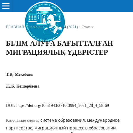
ГЛАВНАЯ
/
АРХИВЫ
/
ТОМ 8 № 4 (2021)
/
Статьи
БІЛІМ АЛУҒА БАҒЫТТАЛҒАН
МИГРАЦИЯЛЫҚ ҮДЕРІСТЕР
Т.Қ. Мекебаев
Ж.Б. Көшербаева
DOI:
https://doi.org/10.51943/2710-3994_2021_28_4_58-69
система образования, международное
Ключевые слова:
партнерство, миграционный процесс в образовании,