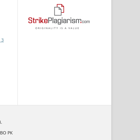
 3
.
НВО РК