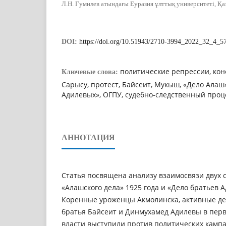
Л.Н. Гумилев атындағы Еуразия ұлттық университеті, Қа
DOI:
https://doi.org/10.51943/2710-3994_2022_32_4_5
политические репрессии, кон
Ключевые слова:
Сарысу, протест, Байсеит, Мукыш, «Дело Алаш
Адилевых», ОГПУ, судебно-следственный проц
АННОТАЦИЯ
Статья посвящена анализу взаимосвязи двух 
«Алашского дела» 1925 года и «Дело братьев А
Коренные уроженцы Акмолинска, активные д
братья Байсеит и Динмухамед Адилевы в перв
власти выступили против политических кампа