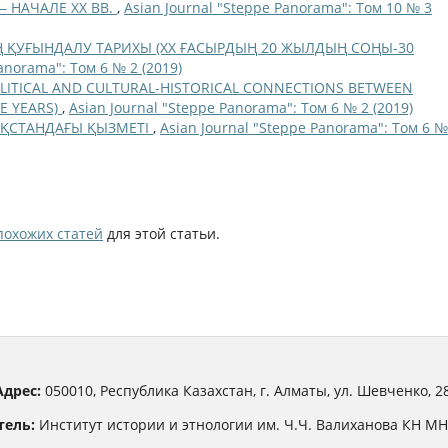
‒ НАЧАЛЕ ХХ ВВ.
,
Asian Journal "Steppe Panorama": Том 10 № 3
ҚУҒЫНДАЛУ ТАРИХЫ (ХХ ҒАСЫРДЫҢ 20 ЖЫЛДЫҢ СОҢЫ-30
anorama": Том 6 № 2 (2019)
OLITICAL AND CULTURAL-HISTORICAL CONNECTIONS BETWEEN
E YEARS)
,
Asian Journal "Steppe Panorama": Том 6 № 2 (2019)
АҚСТАНДАҒЫ ҚЫЗМЕТІ
,
Asian Journal "Steppe Panorama": Том 6 №
похожих статей
для этой статьи.
Адрес:
050010, Республика Казахстан, г. Алматы, ул. Шевченко, 28
тель:
Институт истории и этнологии им. Ч.Ч. Валиханова КН М