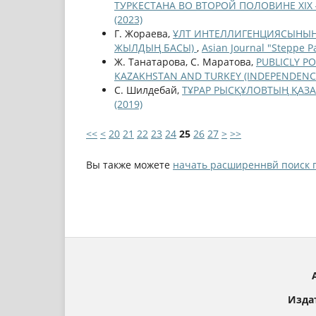
ТУРКЕСТАНА ВО ВТОРОЙ ПОЛОВИНЕ ХІХ 
(2023)
Г. Жораева,
ҰЛТ ИНТЕЛЛИГЕНЦИЯСЫНЫҢ 
ЖЫЛДЫҢ БАСЫ)
,
Asian Journal "Steppe P
Ж. Танатарова, С. Маратова,
PUBLICLY P
KAZAKHSTAN AND TURKEY (INDEPENDENC
С. Шилдебай,
ТҰРАР РЫСҚҰЛОВТЫҢ ҚАЗ
(2019)
<<
<
20
21
22
23
24
25
26
27
>
>>
Вы также можете
начать расширеннвй поиск 
Изда