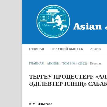
ГЛАВНАЯ
ТЕКУЩИЙ ВЫПУСК
АРХИВ
ГЛАВНАЯ
/
АРХИВЫ
/
ТОМ 9 № 4 (2022)
/
История
ТЕРГЕУ ПРОЦЕСТЕРІ: «А
ӘДІЛЕВТЕР ІСІНІҢ» САБ
К.М. Ильясова