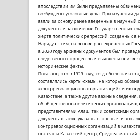
впоследствии им были предъявлены обвинени
возбуждены уголовные дела. При изучении д
взяли за основу ранее введенные в научный 
документы и заключение Государственных ко
жертв политических репрессий, созданных в Р
Наряду с этим, на основе рассекреченных Го
в 2020 году архивных документов был проведе
следственных процессов и выявлены неизвес
исторические факты.
Показано, что в 1929 году, когда было начато
составлялись карты-схемы, на которых обозн
«контрреволюционных организаций» и их под
Казахстане, а также другие важные сведения. 
об общественно-политических организациях, 
представителями Алаш, так и советскими орг
документах также указаны основные очаги ло
контрреволюционных организаций в Казахстан
показаны Казахский центр, Среднеазиатский