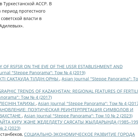
ав Туркестанской АССР. В
в период протестного
советской власти в
Адилевых».
Y OF RSFSR ON THE EVE OF THE USSR ESTABLISHMENT AND
ournal "Steppe Panorama": Том № 4 (2019)
КТІ САҚТАУДА ТІЛДІҢ ОРНЫ
,
Asian Journal "Steppe Panorama": Т
APHIC TRENDS OF KAZAKHSTAN: REGIONAL FEATURES OF FERTILI
anorama": Том № 4 (2017)
ЕСІНІҢ ТАРИХЫ
,
Asian Journal "Steppe Panorama": Том № 4 (2017
НОВЛЕНИЕ: ПОЭТИЧЕСКАЯ РЕИНТЕРПРЕТАЦИЯ СИМВОЛОВ И
ЗАХСТАНЕ
,
Asian Journal "Steppe Panorama": Том 10 № 2 (2023)
АЙТА ҚҰРУ ЖӘНЕ ЖЕДЕЛДЕТУ САЯСАТЫ ЖЫЛДАРЫНДА (1985–19
№ 2 (2023)
астанбеков,
СОЦИАЛЬНО-ЭКОНОМИЧЕСКОЕ РАЗВИТИЕ ГОРОДА