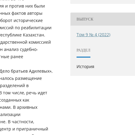
я и против них были
анных фактов авторы
ВЫПУСК
оборот исторические
миссий по реабилитации
Том 9 № 4 (2022)
еспублике Казахстан.
сударственной комиссией
н анализ судебно-
РАЗДЕЛ
тные ранее
История
 «Дело братьев Адилевых»,
ачалось размещение
разделений в
В том числе, речь идет
созданных как
анами. В архивных
кализации
е. В частности,
 центр и приграничный