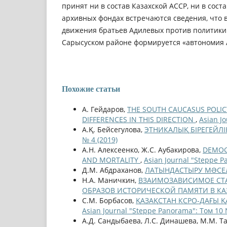
принят ни в состав Казахской АССР, ни в сост
архивных фондах встречаются сведения, что 
движения братьев Адилевых против политики 
Сарысуском районе формируется «автономия 
Похожие статьи
A. Гейдаров,
THE SOUTH CAUCASUS POLIC
DIFFERENCES IN THIS DIRECTION
,
Asian J
А.Қ. Бейсегулова,
ЭТНИКАЛЫҚ БІРЕГЕЙЛІ
№ 4 (2019)
А.Н. Алексеенко, Ж.С. Аубакирова,
DEMOGR
AND MORTALITY
,
Asian Journal "Steppe P
Д.М. Абдраханов,
ЛАТЫНДАСТЫРУ МƏСЕЛ
Н.А. Маничкин,
ВЗАИМОЗАВИСИМОЕ СТА
ОБРАЗОВ ИСТОРИЧЕСКОЙ ПАМЯТИ В КА
С.М. Борбасов,
ҚАЗАҚСТАН КСРО-ДАҒЫ Қ
Asian Journal "Steppe Panorama": Том 10 
А.Д. Сандыбаева, Л.С. Динашева, М.М. Т