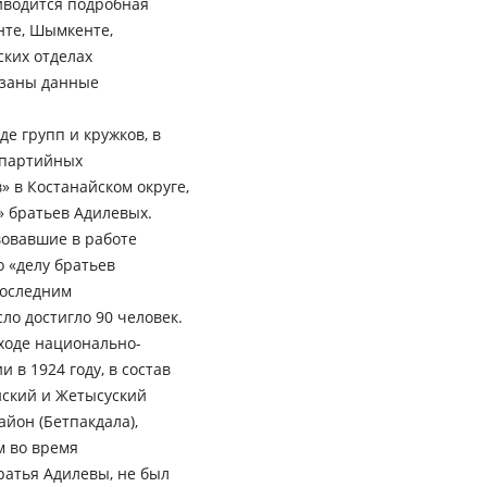
риводится подробная
нте, Шымкенте,
ских отделах
казаны данные
е групп и кружков, в
 партийных
» в Костанайском округе,
» братьев Адилевых.
вовавшие в работе
о «делу братьев
последним
о достигло 90 человек.
 ходе национально-
в 1924 году, в состав
ский и Жетысуский
йон (Бетпакдала),
м во время
ратья Адилевы, не был