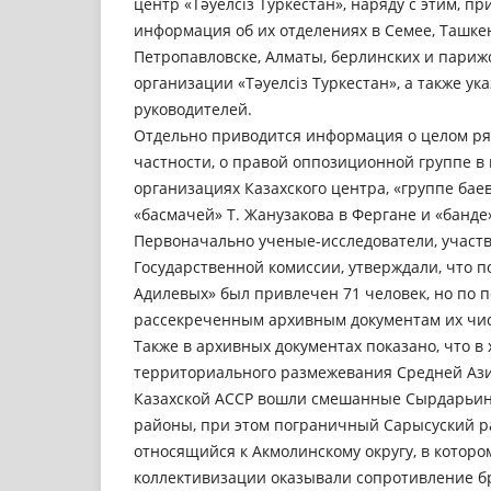
центр «Тәуелсіз Туркестан», наряду с этим, п
информация об их отделениях в Семее, Ташке
Петропавловске, Алматы, берлинских и париж
организации «Тәуелсіз Туркестан», а также у
руководителей.
Отдельно приводится информация о целом ряд
частности, о правой оппозиционной группе в
организациях Казахского центра, «группе баев
«басмачей» Т. Жанузакова в Фергане и «банде
Первоначально ученые-исследователи, участ
Государственной комиссии, утверждали, что п
Адилевых» был привлечен 71 человек, но по 
рассекреченным архивным документам их числ
Также в архивных документах показано, что в
территориального размежевания Средней Азии 
Казахской АССР вошли смешанные Сырдарьин
районы, при этом пограничный Сарысуский ра
относящийся к Акмолинскому округу, в которо
коллективизации оказывали сопротивление б