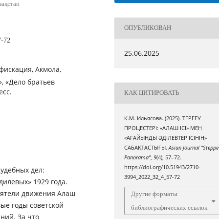
зақстан
ОПУБЛИКОВАН
7-72
25.06.2025
фискация, Акмола,
», «Дело братьев
есс.
КАК ЦИТИРОВАТЬ
К.М. Ильясова. (2025). ТЕРГЕУ
ПРОЦЕСТЕРІ: «АЛАШ ІСІ» МЕН
«АҒАЙЫНДЫ ӘДІЛЕВТЕР ІСІНІҢ»
САБАҚТАСТЫҒЫ.
Asian Journal "Steppe
Panorama"
,
9
(4), 57–72.
https://doi.org/10.51943/2710-
судебных дел:
3994_2022_32_4_57-72
дилевых» 1929 года.
еятели движения Алаш
Другие форматы
ые годы советской
библиографических ссылок
ний. За что