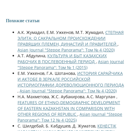
Похожие статьи
А.К. Жумадил, Е.М. Ужкенов, М.Т. Жумадил,
СТЕПНАЯ
ЭЛИТА: О САКРАЛЬНОМ ПРОИСХОЖДЕНИИ
ПРАВЯЩИХ ПЛЕМЕН, ДИНАСТИЙ И ПРАВИТЕЛЕЙ
,
Asian Journal "Steppe Panorama": Том № 4 (2020)
А.Т. Абдулина,
КУЛЬТУРА И БЫТ КАЗАХСКИХ
РАБОЧИХ В ПОСЛЕВОЕННЫЙ ПЕРИОД
,
Asian Journal
"Steppe Panorama": Том № 1 (2015)
Е.М. Ужкенов, Г.А. Шотанова,
ИСТОРИЯ САРАЙЧИКА
И АКТОБЕ В ЗЕРКАЛЕ РОССИЙСКОЙ
ИСТОРИОГРАФИИ ДОРЕВОЛЮЦИОННОГО ПЕРИОДА
,
Asian Journal "Steppe Panorama": Том № 4 (2020)
Н.А. Махметова, Ж.С. Аубакирова, А.С. Маргулан ,
FEATURES OF ETHNO-DEMOGRAPHIC DEVELOPMENT
OF EASTERN KAZAKHSTAN IN COMPARISON WITH
OTHER REGIONS OF REPUBLIC
,
Asian Journal "Steppe
Panorama": Том 12 № 4 (2025)
С. Шилдебай, Б. Кабдушев, Д. Жуматов,
КЕҢЕСТІК