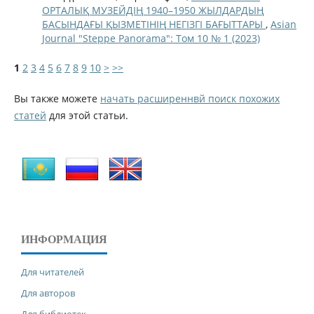
ОРТАЛЫҚ МУЗЕЙДІҢ 1940–1950 ЖЫЛДАРДЫҢ
БАСЫНДАҒЫ ҚЫЗМЕТІНІҢ НЕГІЗГІ БАҒЫТТАРЫ
,
Asian
Journal "Steppe Panorama": Том 10 № 1 (2023)
1
2
3
4
5
6
7
8
9
10
>
>>
Вы также можете
начать расширеннвй поиск похожих
статей
для этой статьи.
ИНФОРМАЦИЯ
Для читателей
Для авторов
Для библиотек