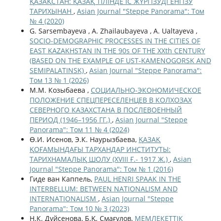
ҚАЗАҚСТАН: ҚАЗАҚ ТІЛІНДЕ ІС ЖҮРГІЗУДІ ЕНГІЗУ
ТАРИХЫНАН
,
Asian Journal "Steppe Panorama": Том
№ 4 (2020)
G. Sarsembayeva , A. Zhailaubayeva , A. Ualtayeva ,
SOCIO-DEMOGRAPHIC PROCESSES IN THE CITIES OF
EAST KAZAKHSTAN IN THE 90s OF THE ХХth CENTURY
(BASED ON THE EXAMPLE OF UST-KAMENOGORSK AND
SEMIPALATINSK)
,
Asian Journal "Steppe Panorama":
Том 13 № 1 (2026)
М.М. Козыбаева ,
СОЦИАЛЬНО-ЭКОНОМИЧЕСКОЕ
ПОЛОЖЕНИЕ СПЕЦПЕРЕСЕЛЕНЦЕВ В КОЛХОЗАХ
СЕВЕРНОГО КАЗАХСТАНА В ПОСЛЕВОЕННЫЙ
ПЕРИОД (1946–1956 ГГ.)
,
Asian Journal "Steppe
Panorama": Том 11 № 4 (2024)
Ө.И. Исенов, Э.К. Наурызбаева,
ҚАЗАҚ
ҚОҒАМЫНДАҒЫ ТАРХАНДАР ИНСТИТУТЫ:
ТАРИХНАМАЛЫҚ ШОЛУ (XVIII Ғ.- 1917 Ж.)
,
Asian
Journal "Steppe Panorama": Том № 1 (2016)
Гиде ван Каппель,
PAUL HENRI SPAAK IN THE
INTERBELLUM: BETWEEN NATIONALISM AND
INTERNATIONALISM
,
Asian Journal "Steppe
Panorama": Том 10 № 3 (2023)
Н.К. Дүйсенова, Б.Қ. Смағұлов,
МЕМЛЕКЕТТІК