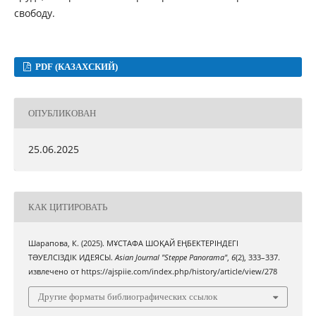
свободу.
PDF (КАЗАХСКИЙ)
ОПУБЛИКОВАН
25.06.2025
КАК ЦИТИРОВАТЬ
Шарапова, К. (2025). МҰСТАФА ШОҚАЙ ЕҢБЕКТЕРІНДЕГІ
ТƏУЕЛСІЗДІК ИДЕЯСЫ.
Asian Journal "Steppe Panorama"
,
6
(2), 333–337.
извлечено от https://ajspiie.com/index.php/history/article/view/278
Другие форматы библиографических ссылок