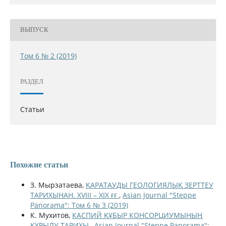
ВЫПУСК
Том 6 № 2 (2019)
РАЗДЕЛ
Статьи
Похожие статьи
З. Мырзатаева,
ҚАРАТАУДЫ ГЕОЛОГИЯЛЫҚ ЗЕРТТЕУ
ТАРИХЫНАН. ХVІІІ – ХІХ ғғ
,
Asian Journal "Steppe
Panorama": Том 6 № 3 (2019)
К. Мухитов,
КАСПИЙ ҚҰБЫР КОНСОРЦИУМЫНЫҢ
ҚҰРЫЛУ ТАРИХЫ
,
Asian Journal "Steppe Panorama":