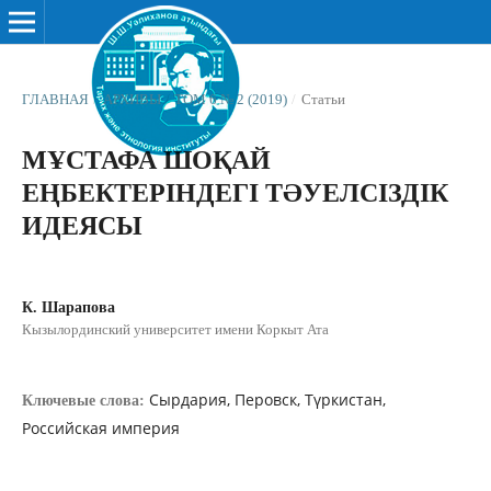
ГЛАВНАЯ
/
АРХИВЫ
/
ТОМ 6 № 2 (2019)
/
Статьи
МҰСТАФА ШОҚАЙ
ЕҢБЕКТЕРІНДЕГІ ТƏУЕЛСІЗДІК
ИДЕЯСЫ
К. Шарапова
Кызылординский университет имени Коркыт Ата
Сырдария, Перовск, Түркистан,
Ключевые слова:
Российская империя