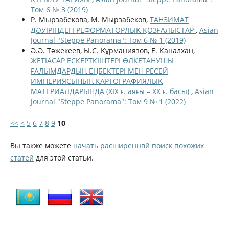
Том 6 № 3 (2019)
Р. Мырзабекова, М. Мырзабеков,
ТАНЗИМАТ
ДƏУІРІНДЕГІ РЕФОРМАТОРЛЫҚ ҚОЗҒАЛЫСТАР
,
Asian
Journal "Steppe Panorama": Том 6 № 1 (2019)
Ә.Ә. Тәжекеев, Ы.С. Құрманиязов, Е. Каналхан,
ЖЕТІАСАР ЕСКЕРТКІШТЕРІ ӨЛКЕТАНУШЫ
ҒАЛЫМДАРДЫҢ ЕҢБЕКТЕРІ МЕН РЕСЕЙ
ИМПЕРИЯСЫНЫҢ КАРТОГРАФИЯЛЫҚ
МАТЕРИАЛДАРЫНДА (XIX ғ. аяғы – ХХ ғ. басы)
,
Asian
Journal "Steppe Panorama": Том 9 № 1 (2022)
<<
<
5
6
7
8
9
10
Вы также можете
начать расширеннвй поиск похожих
статей
для этой статьи.