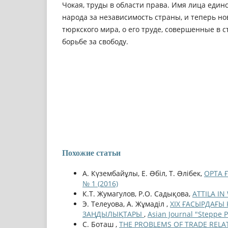
Чокая, труды в области права. Имя лица един
народа за независимость страны, и теперь нов
тюркского мира, о его труде, совершенные в с
борьбе за свободу.
Похожие статьи
А. Күзембайұлы, Е. Əбіл, Т. Əлібек,
ОРТА 
№ 1 (2016)
К.Т. Жумагулов, Р.О. Садықова,
ATTILA I
Э. Телеуова, А. Жұмаділ ,
XIX ҒАСЫРДАҒЫ
ЗАҢДЫЛЫҚТАРЫ
,
Asian Journal "Steppe 
С. Боташ ,
THE PROBLEMS OF TRADE RELAT