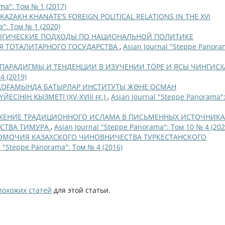
ma": Том № 1 (2017)
KAZAKH KHANATE’S FOREIGN POLITICAL RELATIONS IN THE XVI
": Том № 1 (2020)
ГИЧЕСКИЕ ПОДХОДЫ ПО НАЦИОНАЛЬНОЙ ПОЛИТИКЕ
Я ТОТАЛИТАРНОГО ГОСУДАРСТВА
,
Asian Journal "Steppe Panora
ПАРАДИГМЫ И ТЕНДЕНЦИИ В ИЗУЧЕНИИ ТÖРЕ И ЯСЫ ЧИНГИСХ
4 (2019)
ҚОҒАМЫНДА БАТЫРЛАР ИНСТИТУТЫ ЖƏНЕ ОСМАН
ІНІҢ ҚЫЗМЕТІ (XV-XVIII ғғ.)
,
Asian Journal "Steppe Panorama"
ЖЕНИЕ ТРАДИЦИОННОГО ИСЛАМА В ПИСЬМЕННЫХ ИСТОЧНИКА
РСТВА ТИМУРА
,
Asian Journal "Steppe Panorama": Том 10 № 4 (202
ОМОЧИЯ КАЗАХСКОГО ЧИНОВНИЧЕСТВА ТУРКЕСТАНСКОГО
l "Steppe Panorama": Том № 4 (2016)
похожих статей
для этой статьи.