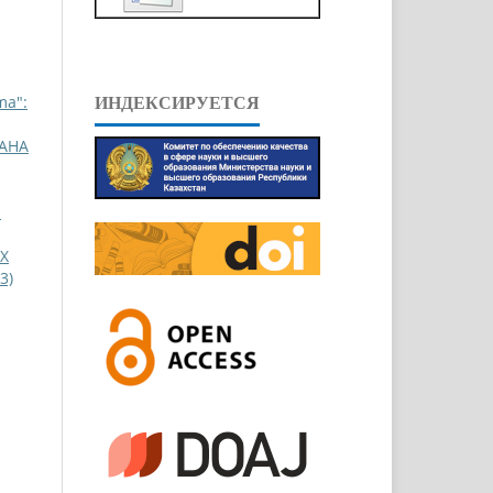
ma":
ИНДЕКСИРУЕТСЯ
АНА
:
Х
3)