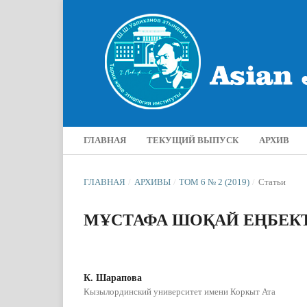
ГЛАВНАЯ
ТЕКУЩИЙ ВЫПУСК
АРХИВ
ГЛАВНАЯ
/
АРХИВЫ
/
ТОМ 6 № 2 (2019)
/
Статьи
МҰСТАФА ШОҚАЙ ЕҢБЕКТ
К. Шарапова
Кызылординский университет имени Коркыт Ата