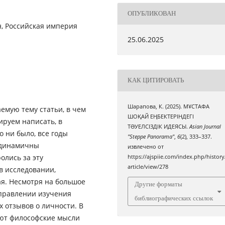
ОПУБЛИКОВАН
н, Российская империя
25.06.2025
КАК ЦИТИРОВАТЬ
Шарапова, К. (2025). МҰСТАФА
емую тему статьи, в чем
ШОҚАЙ ЕҢБЕКТЕРІНДЕГІ
ируем написать, в
ТƏУЕЛСІЗДІК ИДЕЯСЫ.
Asian Journal
о ни было, все годы
"Steppe Panorama"
,
6
(2), 333–337.
 динамичны
извлечено от
олись за эту
https://ajspiie.com/index.php/history
article/view/278
в исследовании,
я. Несмотря на большое
Другие форматы
аправлении изучения
библиографических ссылок
х отзывов о личности. В
ают философские мысли