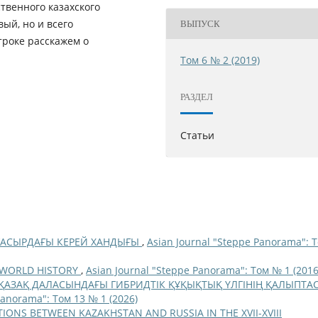
ственного казахского
ый, но и всего
ВЫПУСК
троке расскажем о
Том 6 № 2 (2019)
РАЗДЕЛ
Статьи
ҒАСЫРДАҒЫ КЕРЕЙ ХАНДЫҒЫ
,
Asian Journal "Steppe Panorama": 
N WORLD HISTORY
,
Asian Journal "Steppe Panorama": Том № 1 (2016
 ҚАЗАҚ ДАЛАСЫНДАҒЫ ГИБРИДТІК ҚҰҚЫҚТЫҚ ҮЛГІНІҢ ҚАЛЫПТА
Panorama": Том 13 № 1 (2026)
IONS BETWEEN KAZAKHSTAN AND RUSSIA IN THE XVII-XVIII