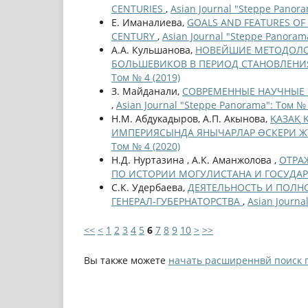
CENTURIES
,
Asian Journal "Steppe Panora
Е. Иманалиева,
GOALS AND FEATURES OF 
CENTURY
,
Asian Journal "Steppe Panorama
А.А. Кульшанова,
НОВЕЙШИЕ МЕТОДОЛО
БОЛЬШЕВИКОВ В ПЕРИОД СТАНОВЛЕНИ
Том № 4 (2019)
З. Майданали,
СОВРЕМЕННЫЕ НАУЧНЫЕ 
,
Asian Journal "Steppe Panorama": Том № 
Н.М. Абдукадыров, А.П. Акынова,
ҚАЗАҚ 
ИМПЕРИЯСЫНДА ЯНЫЧАРЛАР ƏСКЕРИ ЖҮЙЕС
Том № 4 (2020)
Н.Д. Нуртазина , А.К. Аманжолова ,
ОТРА
ПО ИСТОРИИ МОГУЛИСТАНА И ГОСУДА
С.К. Удербаева,
ДЕЯТЕЛЬНОСТЬ И ПОЛН
ГЕНЕРАЛ-ГУБЕРНАТОРСТВА
,
Asian Journa
<<
<
1
2
3
4
5
6
7
8
9
10
>
>>
Вы также можете
начать расширеннвй поиск 