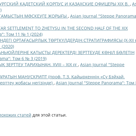
УРГСКИЙ КАДЕТСКИЙ КОРПУС И КАЗАХСКИЕ ОФИЦЕРЫ XIX В.
,
A
)
ҚТАМЫСТЫҢ МƏСКЕУГЕ ЖОРЫҒЫ
,
Asian Journal "Steppe Panorama
AR SETTLEMENT TO ZHETYSU IN THE SECOND HALF OF THE XIX
": Том 11 № 1 (2024)
НДЕГІ ОРТАҒАСЫРЛЫҚ ТӨРТКҮЛДЕРДІҢ СТРАТИГРАФИЯСЫ (Х-ХІІ ғ
 (2020)
АНЬЮЙЛЕРІНЕ ҚАТЫСТЫ ДЕРЕКТЕРДІ ЗЕРТТЕУДЕ КӨҢІЛ БӨЛЕТІН
ama": Том 6 № 3 (2019)
ЗЕРТТЕУ ТАРИХЫНАН. ХVІІІ – ХІХ ғғ
,
Asian Journal "Steppe
АТЫН МАНУСКРИПТ (проф. Т.З. Қайыркеннің «Су Бэйхай.
рттеу жобасы негізінде)
,
Asian Journal "Steppe Panorama": Том
похожих статей
для этой статьи.