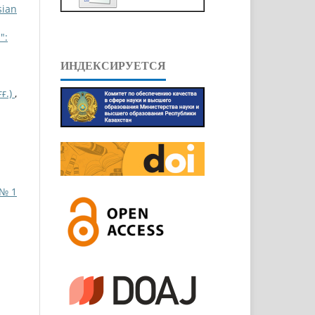
sian
":
ИНДЕКСИРУЕТСЯ
ғ.)
,
 № 1