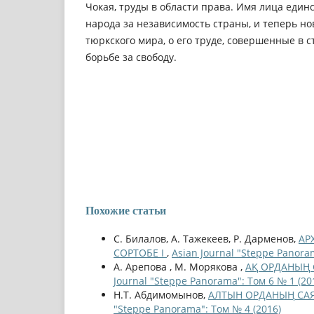
Чокая, труды в области права. Имя лица един
народа за независимость страны, и теперь нов
тюркского мира, о его труде, совершенные в с
борьбе за свободу.
Похожие статьи
С. Билалов, А. Тажекеев, Р. Дарменов,
АР
СОРТОБЕ І
,
Asian Journal "Steppe Panora
А. Арепова , М. Морякова ,
АҚ ОРДАНЫҢ С
Journal "Steppe Panorama": Том 6 № 1 (20
Н.Т. Абдимомынов,
АЛТЫН ОРДАНЫҢ САЯС
"Steppe Panorama": Том № 4 (2016)