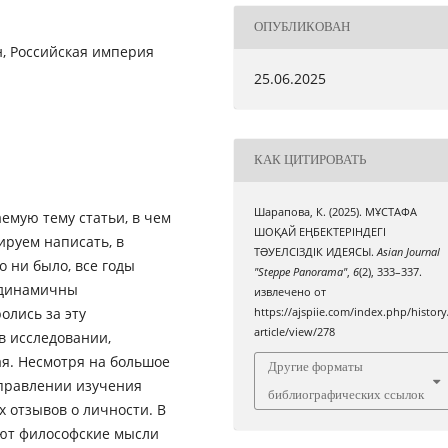
ОПУБЛИКОВАН
н, Российская империя
25.06.2025
КАК ЦИТИРОВАТЬ
Шарапова, К. (2025). МҰСТАФА
емую тему статьи, в чем
ШОҚАЙ ЕҢБЕКТЕРІНДЕГІ
ируем написать, в
ТƏУЕЛСІЗДІК ИДЕЯСЫ.
Asian Journal
о ни было, все годы
"Steppe Panorama"
,
6
(2), 333–337.
 динамичны
извлечено от
олись за эту
https://ajspiie.com/index.php/history
article/view/278
в исследовании,
я. Несмотря на большое
Другие форматы
аправлении изучения
библиографических ссылок
х отзывов о личности. В
ают философские мысли