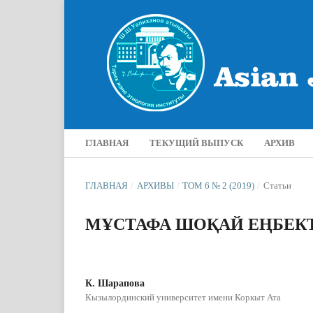
ГЛАВНАЯ
ТЕКУЩИЙ ВЫПУСК
АРХИВ
ГЛАВНАЯ
/
АРХИВЫ
/
ТОМ 6 № 2 (2019)
/
Статьи
МҰСТАФА ШОҚАЙ ЕҢБЕКТ
К. Шарапова
Кызылординский университет имени Коркыт Ата