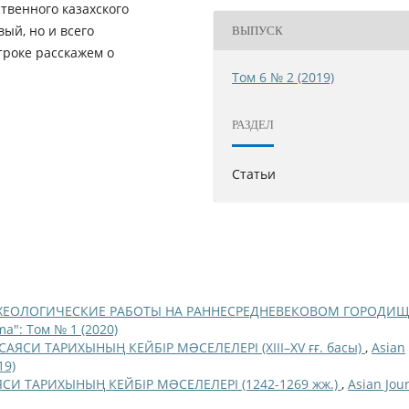
ственного казахского
ый, но и всего
ВЫПУСК
троке расскажем о
Том 6 № 2 (2019)
РАЗДЕЛ
Статьи
ХЕОЛОГИЧЕСКИЕ РАБОТЫ НА РАННЕСРЕДНЕВЕКОВОМ ГОРОДИЩ
ma": Том № 1 (2020)
АЯСИ ТАРИХЫНЫҢ КЕЙБІР МƏСЕЛЕЛЕРІ (XIII–XV ғғ. басы)
,
Asian
19)
И ТАРИХЫНЫҢ КЕЙБІР МƏСЕЛЕЛЕРІ (1242-1269 жж.)
,
Asian Jou