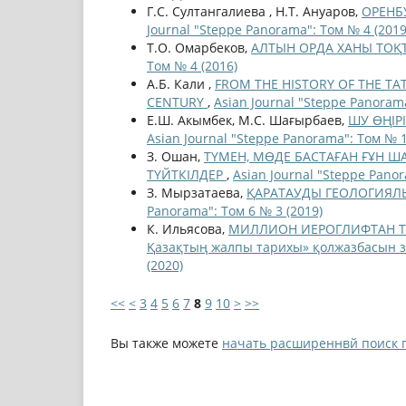
Г.С. Султангалиева , Н.Т. Ануаров,
ОРЕНБ
Journal "Steppe Panorama": Том № 4 (2019
Т.О. Омарбеков,
АЛТЫН ОРДА ХАНЫ ТО
Том № 4 (2016)
А.Б. Кали ,
FROM THE HISTORY OF THE TAT
CENTURY
,
Asian Journal "Steppe Panorama
Е.Ш. Акымбек, М.С. Шағырбаев,
ШУ ӨҢІРІ
Asian Journal "Steppe Panorama": Том № 1
З. Ошан,
ТҮМЕН, МӨДЕ БАСТАҒАН ҒҰН Ш
ТҮЙТКІЛДЕР
,
Asian Journal "Steppe Panor
З. Мырзатаева,
ҚАРАТАУДЫ ГЕОЛОГИЯЛЫҚ 
Panorama": Том 6 № 3 (2019)
К. Ильясова,
МИЛЛИОН ИЕРОГЛИФТАН ТҰР
Қазақтың жалпы тарихы» қолжазбасын зе
(2020)
<<
<
3
4
5
6
7
8
9
10
>
>>
Вы также можете
начать расширеннвй поиск 