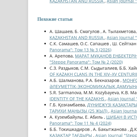
KAZAKHSTAN AND RUSSIA
,
Asian Journal 
Похожие статьи
А. Шашаев, Б. Смагулов , А. Тылахметова
KAZAKHSTAN AND RUSSIA
,
Asian Journal 
С.К. Самашев, О.С. Сапашев , Ш. Сейтхан
Panorama": Том 13 № 3 (2026)
А. Арепова,
МАРАТ МҰҚАНОВ ЕҢБЕКТЕРІ
"Steppe Panorama": Том № 2 (2020)
С.З. Раздыков, С.М. Сыдыгалиев, Б.Б. Ха
OF KAZAKH CLANS IN THE XIV–XV CENTUR
А.Б. Шалманова, Р.А. Бекназаров ,
МОҢҒО
ӘЛЕУМЕТТІК-ЭКОНОМИКАЛЫҚ ДАМУЫН
S.R. Sarmanova, M.M. Kozybayeva, K.B. Ma
IDENTITY OF THE KAZAKHS
,
Asian Journal
Г.Б. Қозғамбаева,
ДҮНИЕЖҮЗІ ҚАЗАҚТА
ТАРИХИ МАҢЫЗЫ (25 ЖЫЛ)
,
Asian Journa
А. Кузембайулы, Е. Абиль ,
ШИБАН В ИСТ
Panorama": Том 11 № 4 (2024)
Б.Б. Токишкадиров , А. Бакытжанова , Д.К
ҚАЗАҚТАР ТАҒДЫРЫ
,
Asian Journal "Step