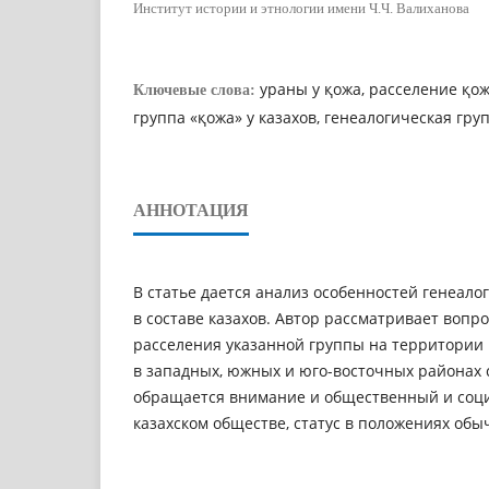
Институт истории и этнологии имени Ч.Ч. Валиханова
ураны у қожа, расселение қож
Ключевые слова:
группа «қожа» у казахов, генеалогическая гру
АННОТАЦИЯ
В статье дается анализ особенностей генеало
в составе казахов. Автор рассматривает вопр
расселения указанной группы на территории К
в западных, южных и юго-восточных районах 
обращается внимание и общественный и соци
казахском обществе, статус в положениях обы