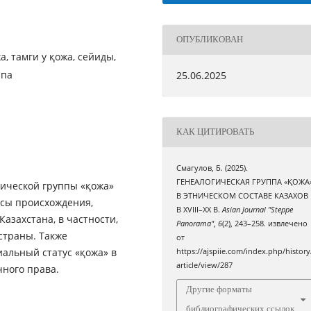
ОПУБЛИКОВАН
а, тамги у қожа, сейиды,
ппа
25.06.2025
КАК ЦИТИРОВАТЬ
Смагулов, Б. (2025).
ГЕНЕАЛОГИЧЕСКАЯ ГРУППА «ҚОЖА
гической группы «қожа»
В ЭТНИЧЕСКОМ СОСТАВЕ КАЗАХОВ
осы происхождения,
В XVIII–XX В.
Asian Journal "Steppe
азахстана, в частности,
Panorama"
,
6
(2), 243–258. извлечено
страны. Также
от
альный статус «қожа» в
https://ajspiie.com/index.php/history
article/view/287
чного права.
Другие форматы
библиографических ссылок