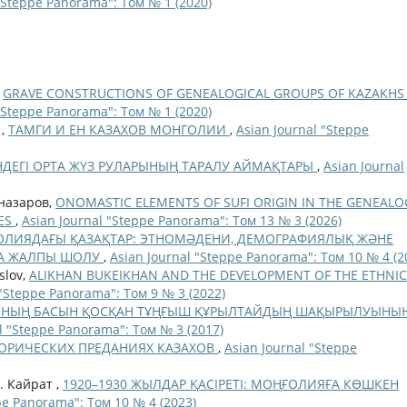
"Steppe Panorama": Том № 1 (2020)
,
GRAVE CONSTRUCTIONS OF GENEALOGICAL GROUPS OF KAZAKHS 
"Steppe Panorama": Том № 1 (2020)
 ,
ТАМГИ И ЕН КАЗАХОВ МОНГОЛИИ
,
Asian Journal "Steppe
НДЕГІ ОРТА ЖҮЗ РУЛАРЫНЫҢ ТАРАЛУ АЙМАҚТАРЫ
,
Asian Journal
йназаров,
ONOMASTIC ELEMENTS OF SUFI ORIGIN IN THE GENEALO
IES
,
Asian Journal "Steppe Panorama": Том 13 № 3 (2026)
ЛИЯДАҒЫ ҚАЗАҚТАР: ЭТНОМӘДЕНИ, ДЕМОГРАФИЯЛЫҚ ЖӘНЕ
А ЖАЛПЫ ШОЛУ
,
Asian Journal "Steppe Panorama": Том 10 № 4 (2
slov,
ALIKHAN BUKEIKHAN AND THE DEVELOPMENT OF THE ETHNIC
 "Steppe Panorama": Том 9 № 3 (2022)
РЫНЫҢ БАСЫН ҚОСҚАН ТҰҢҒЫШ ҚҰРЫЛТАЙДЫҢ ШАҚЫРЫЛУЫНЫ
l "Steppe Panorama": Том № 3 (2017)
ОРИЧЕСКИХ ПРЕДАНИЯХ КАЗАХОВ
,
Asian Journal "Steppe
. Кайрат ,
1920–1930 ЖЫЛДАР ҚАСІРЕТІ: МОҢҒОЛИЯҒА КӨШКЕН
pe Panorama": Том 10 № 4 (2023)