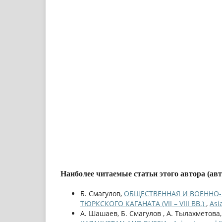
Наиболее читаемые статьи этого автора (ав
Б. Смагулов,
ОБЩЕСТВЕННАЯ И ВОЕННО-
ТЮРКСКОГО КАГАНАТА (VII – VIII ВВ.)
,
Asi
А. Шашаев, Б. Смагулов , А. Тылахметова