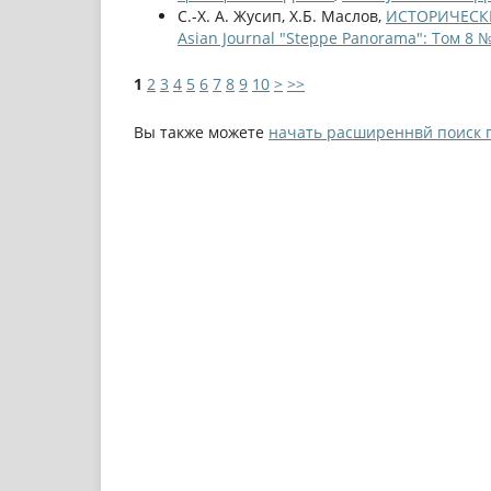
С.-Х. А. Жусип, Х.Б. Маслов,
ИСТОРИЧЕСК
Asian Journal "Steppe Panorama": Том 8 №
1
2
3
4
5
6
7
8
9
10
>
>>
Вы также можете
начать расширеннвй поиск 