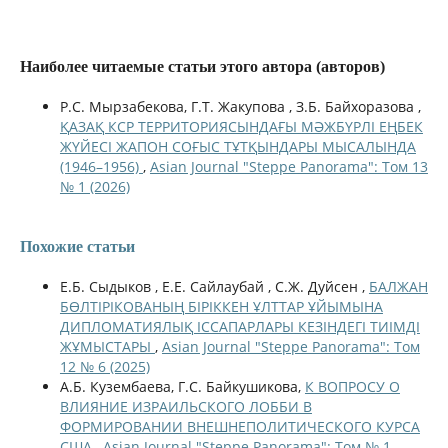
Наиболее читаемые статьи этого автора (авторов)
Р.С. Мырзабекова, Г.Т. Жакупова , З.Б. Байхоразова ,
ҚАЗАҚ КСР ТЕРРИТОРИЯСЫНДАҒЫ МӘЖБҮРЛІ ЕҢБЕК
ЖҮЙЕСІ ЖАПОН СОҒЫС ТҰТҚЫНДАРЫ МЫСАЛЫНДА
(1946–1956)
,
Asian Journal "Steppe Panorama": Том 13
№ 1 (2026)
Похожие статьи
Е.Б. Сыдыков , Е.Е. Сайлаубай , С.Ж. Дуйсен ,
БАЛЖАН
БӨЛТІРІКОВАНЫҢ БІРІККЕН ҰЛТТАР ҰЙЫМЫНА
ДИПЛОМАТИЯЛЫҚ ІССАПАРЛАРЫ КЕЗІНДЕГІ ТИІМДІ
ЖҰМЫСТАРЫ
,
Asian Journal "Steppe Panorama": Том
12 № 6 (2025)
А.Б. Кузембаева, Г.С. Байкушикова,
К ВОПРОСУ О
ВЛИЯНИЕ ИЗРАИЛЬСКОГО ЛОББИ В
ФОРМИРОВАНИИ ВНЕШНЕПОЛИТИЧЕСКОГО КУРСА
США
,
Asian Journal "Steppe Panorama": Том № 1