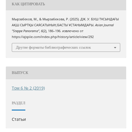
КАК ЦИТИРОВАТЬ
Мырзабеков, М., & Мырзабекова, Р. (2025). ДЖ. У. БУШ ТҰСЫНДАҒЫ
АҚШ СЫРТҚЫ САЯСАТЫНЫҢ БАСТЫ ҰСТАНЫМДАРЫ.
Asian Journal
"Steppe Panorama"
,
6
(2), 186–196. извлечено от
https://ajspiie.com/index.php/history/article/view/292
Другие форматы библиографических ссылок
ВЫПУСК
Том 6 № 2 (2019)
РАЗДЕЛ
Статьи