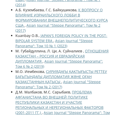
(2014)
А.Б. Кузембаева, Г.С. Байкушикова,
К ВОПРОСУ О
ВЛИЯНИЕ ИЗРАИЛЬСКОГО ЛОББИ В
ФОРМИРОВАНИИ ВНЕШНЕПОЛИТИЧЕСКОГО КУРСА
США
,
Asian Journal "Steppe Panorama": Том № 2
(2017)
Kuanbay O.B.,
JAPAN'S FOREIGN POLICY IN THE POST-
BIPOLAR SYSTEM ERA
,
Asian Journal "Steppe
Panorama": Том 10 № 1 (2023)
М. Губайдуллина, Л. Ци, А. Суйналиев ,
ОТНОШЕНИЯ
КАЗАХСТАН – РОССИЯ И ЕВРАЗИЙСКАЯ
ДИПЛОМАТИЯ
,
Asian Journal "Steppe Panorama":
Том 6 № 2 (2019)
М.О. Иембекова,
СИРИЯДАҒЫ ҚАҚТЫҒЫСТЫ РЕТТЕУ
БАҒЫТЫНДАҒЫ ДИПЛОМАТИЯ ЖƏНЕ ОҒАН
ҚАЗАҚСТАННЫҢ ҚАТЫСЫ
,
Asian Journal "Steppe
Panorama": Том № 2 (2017)
Д.М. Малбаков, М.С. Сарыбаев,
ПРОБЛЕМА
АФГАНИСТАНА ВО ВНЕШНЕЙ ПОЛИТИКЕ
РЕСПУБЛИКИ КАЗАХСТАН И УЧАСТИЕ
РЕГИОНАЛЬНЫХ И НЕРЕГИОНАЛЬНЫХ ФАКТОРОВ
(2001-2011 ГГ.)
,
Asian Journal "Steppe Panorama": Том