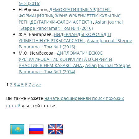
№ 3 (2016)
Н. Əділжанов,
ДЕМОКРАТИЯЛЫҚ ҮРДІСТЕР:
ФОРМАЦИЯЛЫҚ ЖƏНЕ ӨРКЕНИЕТТІК ҚҰБЫЛЫС
РЕТІНДЕ (ТАРИХИ-САЯСИ АСПЕКТІ)
,
Asian Journal
"Steppe Panorama": Том № 4 (2016)
Ж.А. Байғараев,
НИДЕРЛАНДЫ КОРОЛЬДІГІ
ҮКІМЕТІНІҢ СЫРТҚЫ САЯСАТЫ
,
Asian Journal "Steppe
Panorama": Том № 1 (2016)
М.О. Иембекова ,
ДИПЛОМАТИЧЕСКОЕ
УРЕГУЛИРОВАНИЕ КОНФЛИКТА В СИРИИ И
УЧАСТИЕ В НЕМ КАЗАХСТАНА
,
Asian Journal "Steppe
Panorama": Том № 1 (2014)
1
2
3
4
5
6
7
>
>>
Вы также можете
начать расширеннвй поиск похожих
статей
для этой статьи.