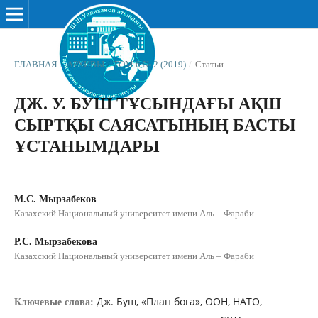
ГЛАВНАЯ
/
АРХИВЫ
/
ТОМ 6 № 2 (2019)
/
Статьи
ДЖ. У. БУШ ТҰСЫНДАҒЫ АҚШ
СЫРТҚЫ САЯСАТЫНЫҢ БАСТЫ
ҰСТАНЫМДАРЫ
М.С. Мырзабеков
Казахский Национальный университет имени Аль – Фараби
Р.С. Мырзабекова
Казахский Национальный университет имени Аль – Фараби
Дж. Буш, «План бога», ООН, НАТО,
Ключевые слова: