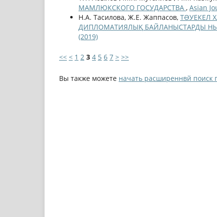
МАМЛЮКСКОГО ГОСУДАРСТВА
,
Asian Jo
Н.А. Тасилова, Ж.Е. Жаппасов,
ТƏУЕКЕЛ 
ДИПЛОМАТИЯЛЫҚ БАЙЛАНЫСТАРДЫ НЫ
(2019)
<<
<
1
2
3
4
5
6
7
>
>>
Вы также можете
начать расширеннвй поиск 