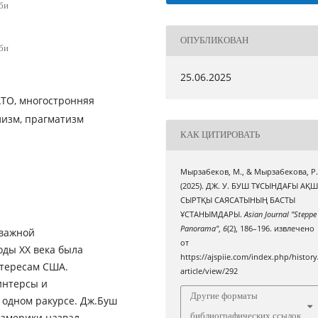
би
ОПУБЛИКОВАН
би
25.06.2025
АТО, многостронняя
лизм, прагматизм
КАК ЦИТИРОВАТЬ
Мырзабеков, М., & Мырзабекова, Р
(2025). ДЖ. У. БУШ ТҰСЫНДАҒЫ АҚ
СЫРТҚЫ САЯСАТЫНЫҢ БАСТЫ
ҰСТАНЫМДАРЫ.
Asian Journal "Steppe
Panorama"
,
6
(2), 186–196. извлечено
 важной
от
оды ХХ века была
https://ajspiie.com/index.php/history
етересам США.
article/view/292
интерсы и
Другие форматы
 одном ракурсе. Дж.Буш
библиографических ссылок
 америки назвал