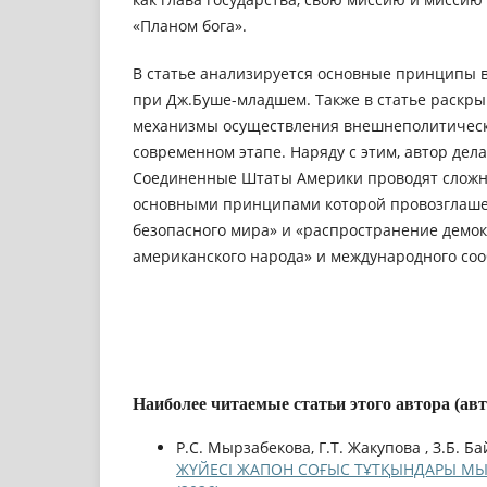
«Планом бога».
В статье анализируется основные принципы
при Дж.Буше-младшем. Также в статье раскр
механизмы осуществления внешнеполитическ
современном этапе. Наряду с этим, автор дела
Соединенные Штаты Америки проводят слож
основными принципами которой провозглаше
безопасного мира» и «распространение демок
американского народа» и международного соо
Наиболее читаемые статьи этого автора (ав
Р.С. Мырзабекова, Г.Т. Жакупова , З.Б. Б
ЖҮЙЕСІ ЖАПОН СОҒЫС ТҰТҚЫНДАРЫ МЫ