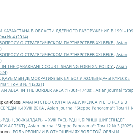
 КАЗАХСТАНА В ОБЛАСТИ ЯДЕРНОГО РАЗОРУЖЕНИЯ В 1991–19
Том № 4 (2014)
ВОПРОСУ О СТРАТЕГИЧЕСКОМ ПАРТНЕРСТВЕВ ХХІ ВЕКЕ
,
Asian
)
ВОПРОСУ О СТРАТЕГИЧЕСКОМ ПАРТНЕРСТВЕВ ХХІ ВЕКЕ
,
Asian
)
LS IN THE QARAKHANID COURT: SHAPING FOREIGN POLICY
,
Asian
024)
ЗАҚ ҚАУЫМЫН ДЕМОКРАТИЯЛЫҚ ЕЛ БОЛУ ЖОЛЫНДАҒЫ КҮРЕСКЕ
ama": Том 8 № 4 (2021)
TAN ABLAI IN THE BORDER AREA (1730s–1740s)
,
Asian Journal "Ste
Беркинбаев,
АМАНАТСТВО СУЛТАНА АБУЛФЕИСА И ЕГО РОЛЬ В
ЕРЕДИНЫ XVIII ВЕКА
,
Asian Journal "Steppe Panorama": Том 11 
СЫРДЫҢ 30-ЖЫЛДАРЫ – XVIIІ ҒАСЫРДЫҢ БІРІНШІ ШИРЕГІНДЕГІ
ЯСИ АСПЕКТ)
,
Asian Journal "Steppe Panorama": Том 12 № 3 (2025)
ханов ,
РОЛЬ РЕЛИГИИ В ОТНОШЕНИЯХ ЗОЛОТОЙ ОРДЫ И