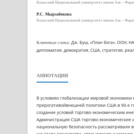
Казахский Национальный университет имени Аль – Фара
Р.С. Мырзабекова
Казахский Национальный университет имени Аль – Фара
Дж. Буш, «План бога», ООН, Н
Ключевые слова:
дипломатия, демократия, США, стратегия, реа
АННОТАЦИЯ
В условиях глобализации мировой экономики
прерогативойвнешней политики США в 90-е г
создание условий торгово-экономическим ин
Администрация США торгово-экономические 
национальную безопасность рассматривали в
как глава государства, свою миссию и миссию