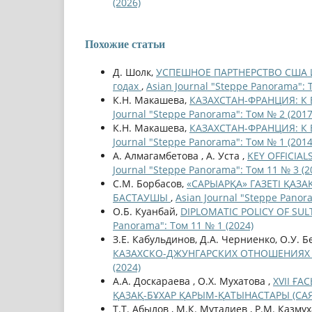
(2026)
Похожие статьи
Д. Шолк,
УСПЕШНОЕ ПАРТНЕРСТВО США И
годах
,
Asian Journal "Steppe Panorama": 
К.Н. Макашева,
КАЗАХСТАН-ФРАНЦИЯ: К 
Journal "Steppe Panorama": Том № 2 (2017
К.Н. Макашева,
КАЗАХСТАН-ФРАНЦИЯ: К 
Journal "Steppe Panorama": Том № 1 (2014
А. Алмагамбетова , А. Уста ,
KEY OFFICIA
Journal "Steppe Panorama": Том 11 № 3 (2
С.М. Борбасов,
«САРЫАРҚА» ГАЗЕТІ ҚА
БАСТАУШЫ
,
Asian Journal "Steppe Panor
О.Б. Куанбай,
DIPLOMATIC POLICY OF SUL
Panorama": Том 11 № 1 (2024)
З.Е. Кабульдинов, Д.А. Черниенко, О.У. 
КАЗАХСКО-ДЖУНГАРСКИХ ОТНОШЕНИЯХ С
(2024)
А.А. Доскараева , О.Х. Мухатова ,
XVII ҒА
ҚАЗАҚ-БҰХАР ҚАРЫМ-ҚАТЫНАСТАРЫ (СА
Т.Т. Абылов , М.К. Муталиев , Р.М. Казму