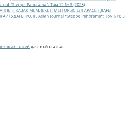
urnal "Steppe Panorama": Том 12 № 3 (2025)
ХАННЫҢ ҚАЗАҚ МЕМЛЕКЕТІ МЕН ОРЫС ЕЛІ АРАСЫНДАҒЫ
ҒАЙТУДАҒЫ РӨЛІ
,
Asian Journal "Steppe Panorama": Том 6 № 3
похожих статей
для этой статьи.