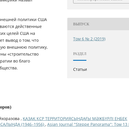
 внешней политики США
ВЫПУСК
ываются действенные
их целей США на
Том 6 № 2 (2019)
ет вывод о том, что
ную внешнюю политику,
ны «строительство
РАЗДЕЛ
ратии во благо
бщества.
Статьи
торов)
айхоразова ,
ҚАЗАҚ КСР ТЕРРИТОРИЯСЫНДАҒЫ МӘЖБҮРЛІ ЕҢБЕК
САЛЫНДА (1946–1956)
,
Asian Journal "Steppe Panorama": Том 13