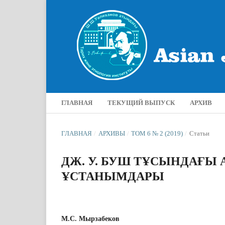
ГЛАВНАЯ
ТЕКУЩИЙ ВЫПУСК
АРХИВ
ГЛАВНАЯ
/
АРХИВЫ
/
ТОМ 6 № 2 (2019)
/
Статьи
ДЖ. У. БУШ ТҰСЫНДАҒЫ
ҰСТАНЫМДАРЫ
М.С. Мырзабеков