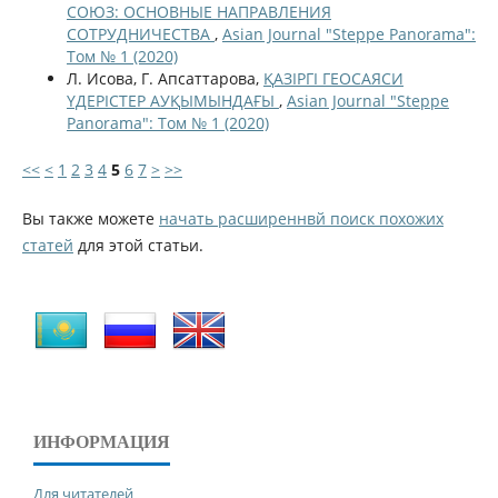
СОЮЗ: ОСНОВНЫЕ НАПРАВЛЕНИЯ
СОТРУДНИЧЕСТВА
,
Asian Journal "Steppe Panorama":
Том № 1 (2020)
Л. Исова, Г. Апсаттарова,
ҚАЗІРГІ ГЕОСАЯСИ
ҮДЕРІСТЕР АУҚЫМЫНДАҒЫ
,
Asian Journal "Steppe
Panorama": Том № 1 (2020)
<<
<
1
2
3
4
5
6
7
>
>>
Вы также можете
начать расширеннвй поиск похожих
статей
для этой статьи.
ИНФОРМАЦИЯ
Для читателей