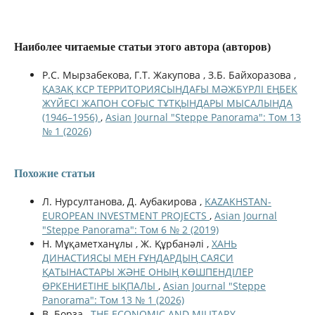
Наиболее читаемые статьи этого автора (авторов)
Р.С. Мырзабекова, Г.Т. Жакупова , З.Б. Байхоразова ,
ҚАЗАҚ КСР ТЕРРИТОРИЯСЫНДАҒЫ МӘЖБҮРЛІ ЕҢБЕК
ЖҮЙЕСІ ЖАПОН СОҒЫС ТҰТҚЫНДАРЫ МЫСАЛЫНДА
(1946–1956)
,
Asian Journal "Steppe Panorama": Том 13
№ 1 (2026)
Похожие статьи
Л. Нурсултанова, Д. Аубакирова ,
KAZAKHSTAN-
EUROPEAN INVESTMENT PROJECTS
,
Asian Journal
"Steppe Panorama": Том 6 № 2 (2019)
Н. Мұқаметханұлы , Ж. Құрбанәлі ,
ХАНЬ
ДИНАСТИЯСЫ МЕН ҒҰНДАРДЫҢ САЯСИ
ҚАТЫНАСТАРЫ ЖӘНЕ ОНЫҢ КӨШПЕНДІЛЕР
ӨРКЕНИЕТІНЕ ЫҚПАЛЫ
,
Asian Journal "Steppe
Panorama": Том 13 № 1 (2026)
В. Борза ,
THE ECONOMIC AND MILITARY