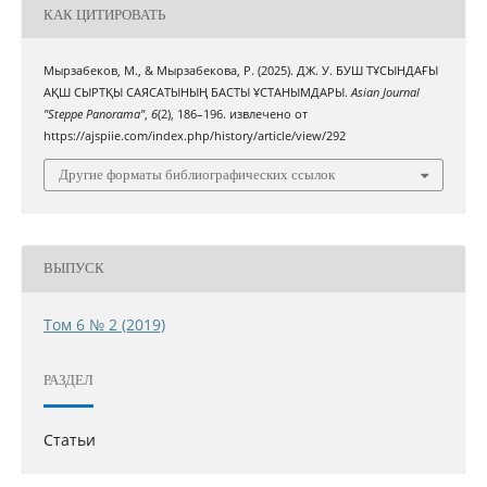
КАК ЦИТИРОВАТЬ
Мырзабеков, М., & Мырзабекова, Р. (2025). ДЖ. У. БУШ ТҰСЫНДАҒЫ
АҚШ СЫРТҚЫ САЯСАТЫНЫҢ БАСТЫ ҰСТАНЫМДАРЫ.
Asian Journal
"Steppe Panorama"
,
6
(2), 186–196. извлечено от
https://ajspiie.com/index.php/history/article/view/292
Другие форматы библиографических ссылок
ВЫПУСК
Том 6 № 2 (2019)
РАЗДЕЛ
Статьи