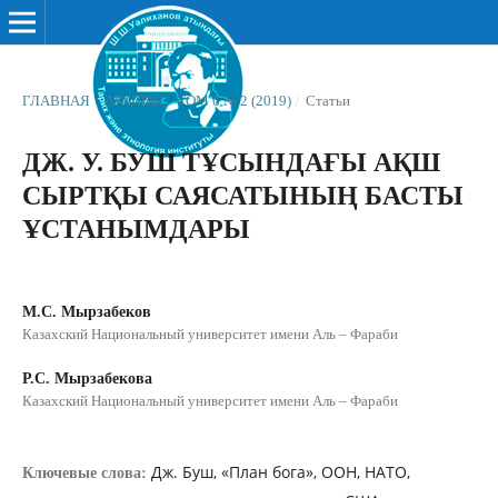
ГЛАВНАЯ
/
АРХИВЫ
/
ТОМ 6 № 2 (2019)
/
Статьи
ДЖ. У. БУШ ТҰСЫНДАҒЫ АҚШ
СЫРТҚЫ САЯСАТЫНЫҢ БАСТЫ
ҰСТАНЫМДАРЫ
М.С. Мырзабеков
Казахский Национальный университет имени Аль – Фараби
Р.С. Мырзабекова
Казахский Национальный университет имени Аль – Фараби
Дж. Буш, «План бога», ООН, НАТО,
Ключевые слова: