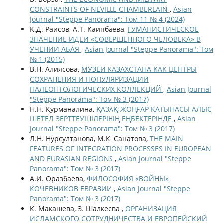
CONSTRAINTS OF NEVILLE CHAMBERLAIN
,
Asian
Journal "Steppe Panorama": Том 11 № 4 (2024)
Қ.Д. Раисов, А.Т. Каипбаева,
ГУМАНИСТИЧЕСКОЕ
ЗНАЧЕНИЕ ИДЕИ «СОВЕРШЕННОГО ЧЕЛОВЕКА» В
УЧЕНИИ АБАЯ
,
Asian Journal "Steppe Panorama": Том
№ 1 (2015)
В.Н. Алиясова,
МУЗЕИ КАЗАХСТАНА КАК ЦЕНТРЫ
СОХРАНЕНИЯ И ПОПУЛЯРИЗАЦИИ
ПАЛЕОНТОЛОГИЧЕСКИХ КОЛЛЕКЦИЙ
,
Asian Journal
"Steppe Panorama": Том № 3 (2017)
Н.Н. Курманалина,
ҚАЗАҚ-ЖОҢҒАР ҚАТЫНАСЫ АЛЫС
ШЕТЕЛ ЗЕРТТЕУШІЛЕРІНІҢ ЕҢБЕКТЕРІНДЕ
,
Asian
Journal "Steppe Panorama": Том № 3 (2017)
Л.Н. Нурсултанова, М.К. Санатова,
THE MAIN
FEATURES OF INTEGRATION PROCESSES IN EUROPEAN
AND EURASIAN REGIONS
,
Asian Journal "Steppe
Panorama": Том № 3 (2017)
А.И. Оразбаева,
ФИЛОСОФИЯ «ВОЙНЫ»
КОЧЕВНИКОВ ЕВРАЗИИ
,
Asian Journal "Steppe
Panorama": Том № 3 (2017)
К. Макашева, З. Шалкеева ,
ОРГАНИЗАЦИЯ
ИСЛАМСКОГО СОТРУДНИЧЕСТВА И ЕВРОПЕЙСКИЙ