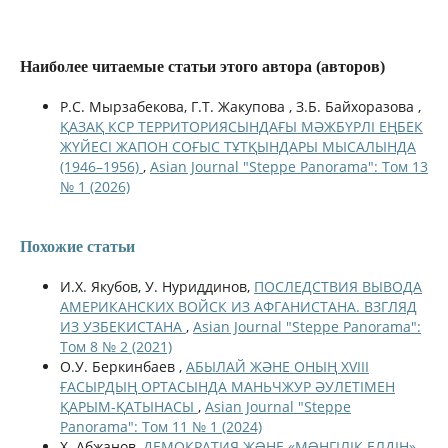
Наиболее читаемые статьи этого автора (авторов)
Р.С. Мырзабекова, Г.Т. Жакупова , З.Б. Байхоразова ,
ҚАЗАҚ КСР ТЕРРИТОРИЯСЫНДАҒЫ МӘЖБҮРЛІ ЕҢБЕК
ЖҮЙЕСІ ЖАПОН СОҒЫС ТҰТҚЫНДАРЫ МЫСАЛЫНДА
(1946–1956)
,
Asian Journal "Steppe Panorama": Том 13
№ 1 (2026)
Похожие статьи
И.Х. Якубов, У. Нуриддинов,
ПОСЛЕДСТВИЯ ВЫВОДА
АМЕРИКАНСКИХ ВОЙСК ИЗ АФГАНИСТАНА. ВЗГЛЯД
ИЗ УЗБЕКИСТАНА
,
Asian Journal "Steppe Panorama":
Том 8 № 2 (2021)
О.У. Беркинбаев ,
АБЫЛАЙ ЖӘНЕ ОНЫҢ XVIII
ҒАСЫРДЫҢ ОРТАСЫНДА МАНЬЧЖУР ӘУЛЕТІМЕН
ҚАРЫМ-ҚАТЫНАСЫ
,
Asian Journal "Steppe
Panorama": Том 11 № 1 (2024)
Х. Абжанов,
ДЕМОКРАТИЯ ЖƏНЕ «МƏҢГІЛІК ЕЛДІҢ»