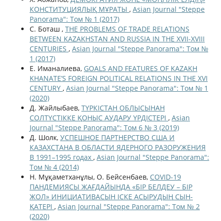
КОНСТИТУЦИЯЛЫҚ МҰРАТЫ
,
Asian Journal "Steppe
Panorama": Том № 1 (2017)
С. Боташ ,
THE PROBLEMS OF TRADE RELATIONS
BETWEEN KAZAKHSTAN AND RUSSIA IN THE XVII-XVIII
CENTURIES
,
Asian Journal "Steppe Panorama": Том №
1 (2017)
Е. Иманалиева,
GOALS AND FEATURES OF KAZAKH
KHANATE’S FOREIGN POLITICAL RELATIONS IN THE XVI
CENTURY
,
Asian Journal "Steppe Panorama": Том № 1
(2020)
Д. Жайлыбаев,
ТҮРКІСТАН ОБЛЫСЫНАН
СОЛТҮСТІККЕ ҚОНЫС АУДАРУ ҮРДІСТЕРІ
,
Asian
Journal "Steppe Panorama": Том 6 № 3 (2019)
Д. Шолк,
УСПЕШНОЕ ПАРТНЕРСТВО США И
КАЗАХСТАНА В ОБЛАСТИ ЯДЕРНОГО РАЗОРУЖЕНИЯ
В 1991–1995 годах
,
Asian Journal "Steppe Panorama":
Том № 4 (2014)
Н. Мұқаметханұлы, О. Бейсенбаев,
COVID-19
ПАНДЕМИЯСЫ ЖАҒДАЙЫНДА «БІР БЕЛДЕУ – БІР
ЖОЛ» ИНИЦИАТИВАСЫН ІСКЕ АСЫРУДЫҢ СЫН-
ҚАТЕРІ
,
Asian Journal "Steppe Panorama": Том № 2
(2020)