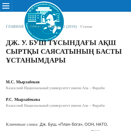
ГЛАВНАЯ
/
АРХИВЫ
/
ТОМ 6 № 2 (2019)
/
Статьи
ДЖ. У. БУШ ТҰСЫНДАҒЫ АҚШ
СЫРТҚЫ САЯСАТЫНЫҢ БАСТЫ
ҰСТАНЫМДАРЫ
М.С. Мырзабеков
Казахский Национальный университет имени Аль – Фараби
Р.С. Мырзабекова
Казахский Национальный университет имени Аль – Фараби
Дж. Буш, «План бога», ООН, НАТО,
Ключевые слова: