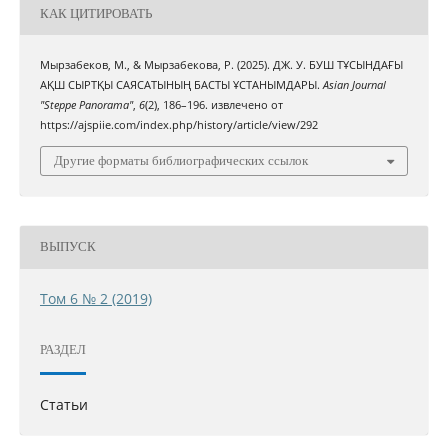
КАК ЦИТИРОВАТЬ
Мырзабеков, М., & Мырзабекова, Р. (2025). ДЖ. У. БУШ ТҰСЫНДАҒЫ
АҚШ СЫРТҚЫ САЯСАТЫНЫҢ БАСТЫ ҰСТАНЫМДАРЫ.
Asian Journal
"Steppe Panorama"
,
6
(2), 186–196. извлечено от
https://ajspiie.com/index.php/history/article/view/292
Другие форматы библиографических ссылок
ВЫПУСК
Том 6 № 2 (2019)
РАЗДЕЛ
Статьи