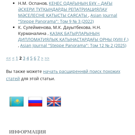
Н.М. Оспанов,
КЕҢЕС ОДАҒЫНЫҢ БҰҰ – ДАҒЫ
ӘСКЕРИ ТҰТҚЫНДАРДЫ РЕПАТРИАЦИЯЛАУ
МӘСЕЛЕСІНЕ ҚАТЫСТЫ САЯСАТЫ
,
Asian Journal
"Steppe Panorama": Том 9 № 3 (2022)
К. Сулейменова, М.К. Дауытбекова, Н.Н.
Курманалина ,
ҚАЗАҚ БАТЫРЛАРЫНЫҢ
ДИПЛОМАТИЯЛЫҚ ҚАТЫНАСТАРДАҒЫ ОРНЫ (ХVІІІ Ғ.)
,
Asian Journal "Steppe Panorama": Том 12 № 2 (2025)
<<
<
1
2
3
4
5
6
7
>
>>
Вы также можете
начать расширеннвй поиск похожих
статей
для этой статьи.
ИНФОРМАЦИЯ