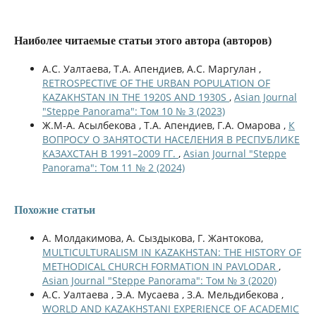
Наиболее читаемые статьи этого автора (авторов)
А.С. Уалтаева, Т.А. Апендиев, А.С. Маргулан ,
RETROSPECTIVE OF THE URBAN POPULATION OF
KAZAKHSTAN IN THE 1920S AND 1930S
,
Asian Journal
"Steppe Panorama": Том 10 № 3 (2023)
Ж.М-А. Асылбекова , Т.А. Апендиев, Г.А. Омарова ,
К
ВОПРОСУ О ЗАНЯТОСТИ НАСЕЛЕНИЯ В РЕСПУБЛИКЕ
КАЗАХСТАН В 1991–2009 ГГ.
,
Asian Journal "Steppe
Panorama": Том 11 № 2 (2024)
Похожие статьи
А. Молдакимова, А. Сыздыкова, Г. Жантокова,
MULTICULTURALISM IN KAZAKHSTAN: THE HISTORY OF
METHODICAL CHURCH FORMATION IN PAVLODAR
,
Asian Journal "Steppe Panorama": Том № 3 (2020)
А.С. Уалтаева , Э.А. Мусаева , З.А. Мельдибекова ,
WORLD AND KAZAKHSTANI EXPERIENCE OF ACADEMIC