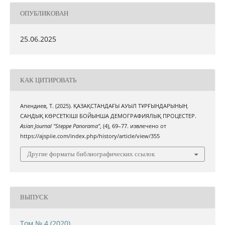
ОПУБЛИКОВАН
25.06.2025
КАК ЦИТИРОВАТЬ
Апендиев, Т. (2025). ҚАЗАҚСТАНДАҒЫ АУЫЛ ТҰРҒЫНДАРЫНЫҢ
САНДЫҚ КӨРСЕТКІШІ БОЙЫНША ДЕМОГРАФИЯЛЫҚ ПРОЦЕСТЕР.
Asian Journal "Steppe Panorama"
, (4), 69–77. извлечено от
https://ajspiie.com/index.php/history/article/view/355
Другие форматы библиографических ссылок
ВЫПУСК
Том № 4 (2020)