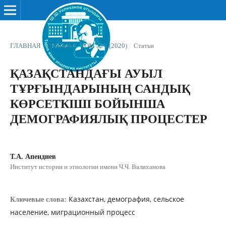
ГЛАВНАЯ
/
АРХИВЫ
/
ТОМ № 4 (2020)
/
Статьи
ҚАЗАҚСТАНДАҒЫ АУЫЛ
ТҰРҒЫНДАРЫНЫҢ САНДЫҚ
КӨРСЕТКІШІ БОЙЫНША
ДЕМОГРАФИЯЛЫҚ ПРОЦЕСТЕР
Т.А. Апендиев
Институт истории и этнологии имени Ч.Ч. Валиханова
Казахстан, демография, сельское
Ключевые слова:
население, миграционный процесс