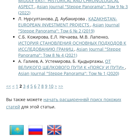
MIDDLE EAST: HISTORICAL AND CHRONOLOGICAL
ASPECT
,
Asian Journal "Steppe Panorama": Том 9 № 3
(2022)
Л. Нурсултанова, Д. Аубакирова ,
KAZAKHSTAN-
EUROPEAN INVESTMENT PROJECTS
,
Asian Journal
"Steppe Panorama": Том 6 № 2 (2019)
С.Б. Кожирова, Е.Л. Нечаева, М.В. Лапенко,
ИСТОРИЯ СТАНОВЛЕНИЯ ОСНОВНЫХ ПОДХОДОВ К
ИССЛЕДОВАНИЮ ГРАНИЦ
,
Asian Journal "Steppe
Panorama": Том 8 № 4 (2021)
А. Галиев, А. Устемирова, Б. Қыдырғажы,
ОТ
ВЕЛИКОГО ШЕЛКОВОГО ПУТИ К «ПОЯСУ И ПУТИ»
,
Asian Journal "Steppe Panorama": Том № 1 (2020)
<<
<
1
2
3
4
5
6
7
8
9
10
>
>>
Вы также можете
начать расширеннвй поиск похожих
статей
для этой статьи.