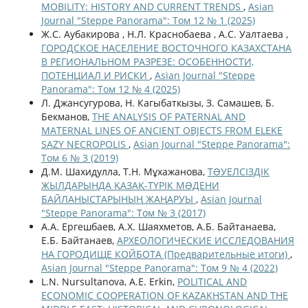
MOBILITY: HISTORY AND CURRENT TRENDS
,
Asian
Journal "Steppe Panorama": Том 12 № 1 (2025)
Ж.С. Аубакирова , Н.Л. Краснобаева , А.С. Уалтаева ,
ГОРОДСКОЕ НАСЕЛЕНИЕ ВОСТОЧНОГО КАЗАХСТАНА
В РЕГИОНАЛЬНОМ РАЗРЕЗЕ: ОСОБЕННОСТИ,
ПОТЕНЦИАЛ И РИСКИ
,
Asian Journal "Steppe
Panorama": Том 12 № 4 (2025)
Л. Джансугурова, Н. Кагыбаткызы, З. Самашев, Б.
Бекманов,
THE ANALYSIS OF PATERNAL AND
MATERNAL LINES OF ANCIENT OBJECTS FROM ELEKE
SAZY NECROPOLIS
,
Asian Journal "Steppe Panorama":
Том 6 № 3 (2019)
Д.М. Шахидулла, Т.Н. Мұхажанова,
ТƏУЕЛСІЗДІК
ЖЫЛДАРЫНДА ҚАЗАҚ-ТҮРІК МƏДЕНИ
БАЙЛАНЫСТАРЫНЫҢ ЖАҢАРУЫ
,
Asian Journal
"Steppe Panorama": Том № 3 (2017)
А.А. Ергешбаев, А.Х. Шаяхметов, А.Б. Байтанаева,
Е.Б. Байтанаев,
АРХЕОЛОГИЧЕСКИЕ ИССЛЕДОВАНИЯ
НА ГОРОДИЩЕ КОЙБОТА (Предварительные итоги)
,
Asian Journal "Steppe Panorama": Том 9 № 4 (2022)
L.N. Nursultanova, A.E. Erkin,
POLITICAL AND
ECONOMIC COOPERATION OF KAZAKHSTAN AND THE