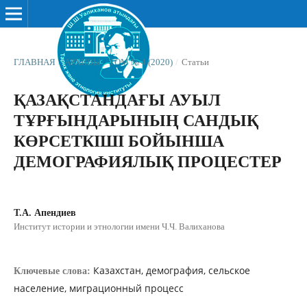
ГЛАВНАЯ
/
АРХИВЫ
/
ТОМ № 4 (2020)
/
Статьи
ҚАЗАҚСТАНДАҒЫ АУЫЛ
ТҰРҒЫНДАРЫНЫҢ САНДЫҚ
КӨРСЕТКІШІ БОЙЫНША
ДЕМОГРАФИЯЛЫҚ ПРОЦЕСТЕР
Т.А. Апендиев
Институт истории и этнологии имени Ч.Ч. Валиханова
Казахстан, демография, сельское
Ключевые слова:
население, миграционный процесс