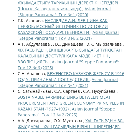
ҰЖЫМДАСТЫРУ ТАРИХЫНЫҢ ДЕРЕКТІК НЕГІЗДЕРІ
(Шығыс Қазақстан мысалында)
,
Asian Journal
"Steppe Panorama": Том № 1 (2020)
Г.К. Асанова,
НАСЛЕДИЕ А.И. ЛЕВШИНА КАК
ПЕРВОКЛАССНЫЙ ИСТОЧНИК ПО ИСТОРИИ
КАЗАХСКОЙ ГОСУДАРСТВЕННОСТИ
,
Asian Journal
"Steppe Panorama": Том 8 № 2 (2021)
А.Т. Абдуллаева , Л.С. Динашева , Э.К. Мырзалиева ,
ХІХ ҒАСЫРДЫҢ ЕКІНШІ ЖАРТЫСЫНДАҒЫ ТҮРКІСТАН
ҚАЛАСЫНЫҢ ДӘСТҮРЛІ ҚАЛА МӘДЕНИЕТІНІҢ
ЭВОЛЮЦИЯСЫ
,
Asian Journal "Steppe Panorama":
Том 12 № 6 (2025)
С.Н. Апашева,
БЕЖЕНСТВО КАЗАХОВ ЖЕТЫСУ В 1916
ГОДУ: ПРИЧИНЫ И ПОСЛЕДСТВИЯ
,
Asian Journal
"Steppe Panorama": Том № 1 (2021)
С. Сагынайкызы , С.A. Сартаев , С.A. Нусупбаева ,
SUSTAINABLE FARMING: LINKS BETWEEN MEAT
PROCUREMENT AND GREEN ECONOMY PRINCIPLES IN
KAZAKHSTAN (1927–1932)
,
Asian Journal "Steppe
Panorama": Том 12 № 2 (2025)
А.А. Доскараева , О.Х. Мухатова ,
XVII ҒАСЫРДЫҢ 30-
ЖЫЛДАРЫ – XVIIІ ҒАСЫРДЫҢ БІРІНШІ ШИРЕГІНДЕГІ