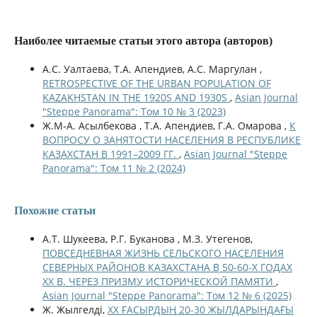
Наиболее читаемые статьи этого автора (авторов)
А.С. Уалтаева, Т.А. Апендиев, А.С. Маргулан ,
RETROSPECTIVE OF THE URBAN POPULATION OF
KAZAKHSTAN IN THE 1920S AND 1930S
,
Asian Journal
"Steppe Panorama": Том 10 № 3 (2023)
Ж.М-А. Асылбекова , Т.А. Апендиев, Г.А. Омарова ,
К
ВОПРОСУ О ЗАНЯТОСТИ НАСЕЛЕНИЯ В РЕСПУБЛИКЕ
КАЗАХСТАН В 1991–2009 ГГ.
,
Asian Journal "Steppe
Panorama": Том 11 № 2 (2024)
Похожие статьи
А.Т. Шукеева, Р.Г. Буканова , М.З. Утегенов,
ПОВСЕДНЕВНАЯ ЖИЗНЬ СЕЛЬСКОГО НАСЕЛЕНИЯ
СЕВЕРНЫХ РАЙОНОВ КАЗАХСТАНА В 50-60-Х ГОДАХ
ХХ В. ЧЕРЕЗ ПРИЗМУ ИСТОРИЧЕСКОЙ ПАМЯТИ
,
Asian Journal "Steppe Panorama": Том 12 № 6 (2025)
Ж. Жылгелді,
ХХ ҒАСЫРДЫҢ 20-30 ЖЫЛДАРЫНДАҒЫ