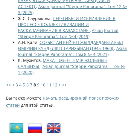
ҚАЗАҚ-БҰХАР ҚАРЫМ-ҚАТЫНАСТАРЫ (САЯСИ
АСПЕКТ)
,
Asian Journal "Steppe Panorama": Том 12 №
3 (2025)
Ж.С. Саурықова,
ПЕРЕГИБЫ И ИСКРИВЛЕНИЯ В
ПРОЦЕССЕ КОЛЛЕКТИВИЗАЦИИ И
РАСКУЛАЧИВАНИЯ В КАЗАХСТАНЕ
,
Asian Journal
"Steppe Panorama": Том № 4 (2019)
А.Н. Қали,
СОҒЫСТАН КЕЙІНГІ ЖЫЛДАРДАҒЫ АУЫЛ
ӨМІРІНІҢ КҮНДЕЛІКТІ ТАРИХЫНАН (1945-1960)
,
Asian
Journal "Steppe Panorama": Том 8 № 4 (2021)
К. Мухитов,
МАҚАТ-ӨЗЕН ТЕМІР ЖОЛЫНЫҢ
САЛЫНУЫ
,
Asian Journal "Steppe Panorama": Том №
1 (2020)
<<
<
3
4
5
6
7
8
9
10
11
12
>
>>
Вы также можете
начать расширеннвй поиск похожих
статей
для этой статьи.