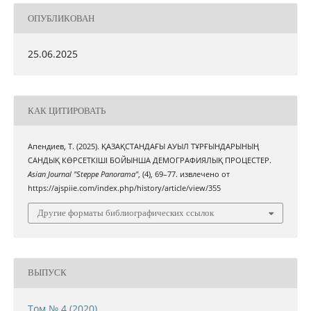
ОПУБЛИКОВАН
25.06.2025
КАК ЦИТИРОВАТЬ
Апендиев, Т. (2025). ҚАЗАҚСТАНДАҒЫ АУЫЛ ТҰРҒЫНДАРЫНЫҢ
САНДЫҚ КӨРСЕТКІШІ БОЙЫНША ДЕМОГРАФИЯЛЫҚ ПРОЦЕСТЕР.
Asian Journal "Steppe Panorama"
, (4), 69–77. извлечено от
https://ajspiie.com/index.php/history/article/view/355
Другие форматы библиографических ссылок
ВЫПУСК
Том № 4 (2020)