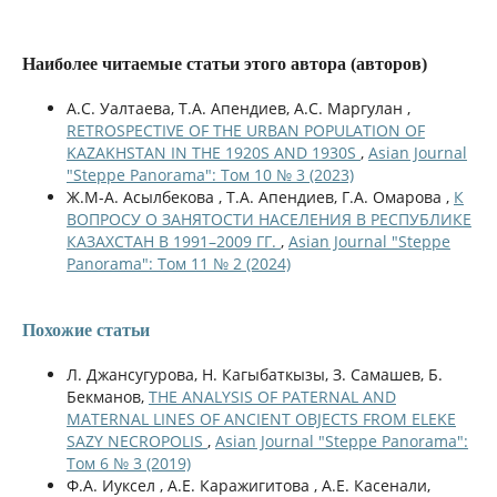
Наиболее читаемые статьи этого автора (авторов)
А.С. Уалтаева, Т.А. Апендиев, А.С. Маргулан ,
RETROSPECTIVE OF THE URBAN POPULATION OF
KAZAKHSTAN IN THE 1920S AND 1930S
,
Asian Journal
"Steppe Panorama": Том 10 № 3 (2023)
Ж.М-А. Асылбекова , Т.А. Апендиев, Г.А. Омарова ,
К
ВОПРОСУ О ЗАНЯТОСТИ НАСЕЛЕНИЯ В РЕСПУБЛИКЕ
КАЗАХСТАН В 1991–2009 ГГ.
,
Asian Journal "Steppe
Panorama": Том 11 № 2 (2024)
Похожие статьи
Л. Джансугурова, Н. Кагыбаткызы, З. Самашев, Б.
Бекманов,
THE ANALYSIS OF PATERNAL AND
MATERNAL LINES OF ANCIENT OBJECTS FROM ELEKE
SAZY NECROPOLIS
,
Asian Journal "Steppe Panorama":
Том 6 № 3 (2019)
Ф.А. Иуксел , А.Е. Каражигитова , А.Е. Касенали,