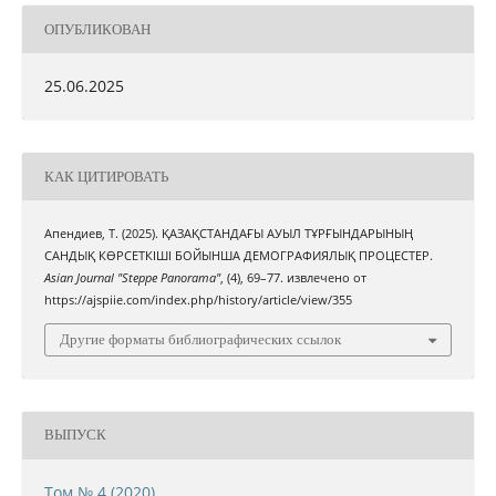
ОПУБЛИКОВАН
25.06.2025
КАК ЦИТИРОВАТЬ
Апендиев, Т. (2025). ҚАЗАҚСТАНДАҒЫ АУЫЛ ТҰРҒЫНДАРЫНЫҢ
САНДЫҚ КӨРСЕТКІШІ БОЙЫНША ДЕМОГРАФИЯЛЫҚ ПРОЦЕСТЕР.
Asian Journal "Steppe Panorama"
, (4), 69–77. извлечено от
https://ajspiie.com/index.php/history/article/view/355
Другие форматы библиографических ссылок
ВЫПУСК
Том № 4 (2020)