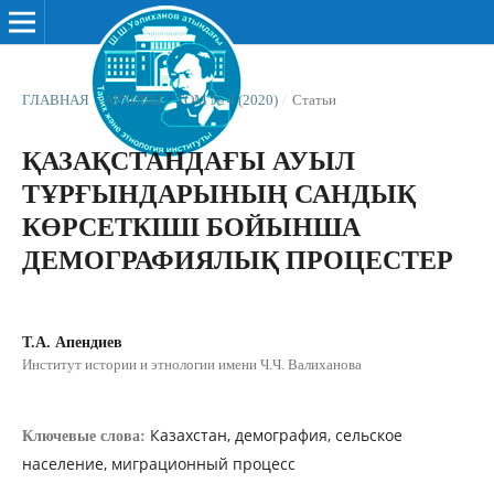
ГЛАВНАЯ
/
АРХИВЫ
/
ТОМ № 4 (2020)
/
Статьи
ҚАЗАҚСТАНДАҒЫ АУЫЛ
ТҰРҒЫНДАРЫНЫҢ САНДЫҚ
КӨРСЕТКІШІ БОЙЫНША
ДЕМОГРАФИЯЛЫҚ ПРОЦЕСТЕР
Т.А. Апендиев
Институт истории и этнологии имени Ч.Ч. Валиханова
Казахстан, демография, сельское
Ключевые слова:
население, миграционный процесс