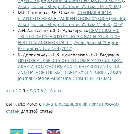
ҮДЕРІСТЕРДІҢ КЕЙБІР МӘСЕЛЕЛЕРІ (ХХ ғ. 20-30 жж.)
,
Asian Journal "Steppe Panorama": Том 9 № 2 (2022)
М.Р. Сатенова , Р.Е. Оразов ,
СТЕПНАЯ ЭЛИТА
СТАРШЕГО ЖУЗА В ТАШКЕНТСКОМ ОАЗИСЕ (XVIII В.)
,
Asian Journal "Steppe Panorama": Том 11 № 3 (2024)
А.Н. Алексеенко, Ж.С. Аубакирова,
DEMOGRAPHIC
TRENDS OF KAZAKHSTAN: REGIONAL FEATURES OF
FERTILITY AND MORTALITY
,
Asian Journal "Steppe
Panorama": Том № 4 (2017)
В. Деннингхаус , Е.К. Джиеналиев , С.З. Раздыков ,
HISTORICAL ASPECTS OF ECONOMIC AND CULTURAL
ADAPTATION OF GERMANS IN KAZAKHSTAN IN THE
2ND HALF OF THE XIX – EARLY XX CENTURIES
,
Asian
Journal "Steppe Panorama": Том 11 № 2 (2024)
<<
<
1
2
3
4
5
6
7
8
9
10
>
>>
Вы также можете
начать расширеннвй поиск похожих
статей
для этой статьи.