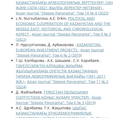
ҚАЗАҚСТАНДАҒЫ АРХЕОЛОГИЯЛЫҚ ЗЕРТТЕУЛЕР: САН
ЖӘНЕ САПА (2021 ЖЫЛҒЫ ДЕРЕКТЕР НЕГІЗІНДЕ)
,
Asian Journal "Steppe Panorama": Том 10 № 4 (2023)
L.N. Nursultanova, A.E. Erkin,
POLITICAL AND
ECONOMIC COOPERATION OF KAZAKHSTAN AND THE
MIDDLE EAST: HISTORICAL AND CHRONOLOGICAL
ASPECT
,
Asian Journal "Steppe Panorama": Том 9 № 3
(2022)
Л. Нурсултанова, Д. Аубакирова ,
KAZAKHSTAN-
EUROPEAN INVESTMENT PROJECTS
,
Asian Journal
"Steppe Panorama": Том 6 № 2 (2019)
Г.Ш. Капбарова , А.К. Шашаев , С.У. Карибаев ,
ТӘУЕЛСІЗДІКТІҢ АЛҒАШҚЫ ЖИЫРМА
ЖЫЛДЫҒЫНДАҒЫ ОҢТҮСТІК ҚАЗАҚСТАННЫҢ
ТАРИХИ-ДЕМОГРАФИЯЛЫҚ ЖАҒДАЙЫ (1991–2011
ЖЖ.)
,
Asian Journal "Steppe Panorama": Том 11 № 2
(2024)
Д. Жайлыбаев,
ТҮРКІСТАН ОБЛЫСЫНАН
СОЛТҮСТІККЕ ҚОНЫС АУДАРУ ҮРДІСТЕРІ
,
Asian
Journal "Steppe Panorama": Том 6 № 3 (2019)
А.С. Әділбаева, Т.У. Жақыпова,
ШЫҒЫС
ҚАЗАҚСТАНДАҒЫ ЭТНОДЕМОГРАФИЯЛЫҚ