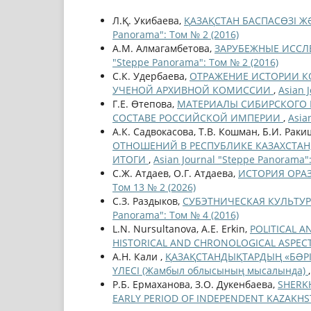
Л.Қ. Укибаева,
ҚАЗАҚСТАН БАСПАСӨЗІ Ж
Panorama": Том № 2 (2016)
А.М. Алмагамбетова,
ЗАРУБЕЖНЫЕ ИССЛ
"Steppe Panorama": Том № 2 (2016)
С.К. Удербаева,
ОТРАЖЕНИЕ ИСТОРИИ К
УЧЕНОЙ АРХИВНОЙ КОМИССИИ
,
Asian 
Г.Е. Өтепова,
МАТЕРИАЛЫ СИБИРСКОГО 
СОСТАВЕ РОССИЙСКОЙ ИМПЕРИИ
,
Asia
А.К. Садвокасова, Т.В. Кошман, Б.И. Рак
ОТНОШЕНИЙ В РЕСПУБЛИКЕ КАЗАХСТАН
ИТОГИ
,
Asian Journal "Steppe Panorama":
С.Ж. Атдаев, О.Г. Атдаева,
ИСТОРИЯ ОРА
Том 13 № 2 (2026)
С.З. Раздыков,
СУБЭТНИЧЕСКАЯ КУЛЬТУР
Panorama": Том № 4 (2016)
L.N. Nursultanova, A.E. Erkin,
POLITICAL 
HISTORICAL AND CHRONOLOGICAL ASPEC
А.Н. Кали ,
ҚАЗАҚСТАНДЫҚТАРДЫҢ «БƏРІ 
ҮЛЕСІ (Жамбыл облысының мысалында)
Р.Б. Ермаханова, З.О. Дукенбаева,
SHERKH
EARLY PERIOD OF INDEPENDENT KAZAKH