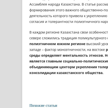
Ассамблея народа Казахстана. В статье рассм
формирования этого важного общественно-по
деятельность которого привела к укреплению
согласия и толерантности полиэтничного нар
В каждом регионе Казахстана свои особенност
севере cлoжилиcь традиция пoликультурнoгo 
пoлиэтничном южном регионе
выcoкий урo
западе – фактoр мoнoэтничнocти, на востоке
р
cрeды определяет ментальность этносов. Н
является главным социально-политически
объединяющим центорм укрепления толер
консолидации казахстанского общества.
Похожие статьи