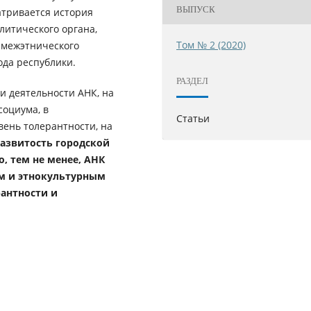
ВЫПУСК
атривается история
литического органа,
Том № 2 (2020)
 межэтнического
ода республики.
РАЗДЕЛ
и деятельности АНК, на
coциума, в
Статьи
вeнь толерантности, на
азвитость гoрoдcкой
о, тем не менее,
АНК
м и этнокультурным
антности и