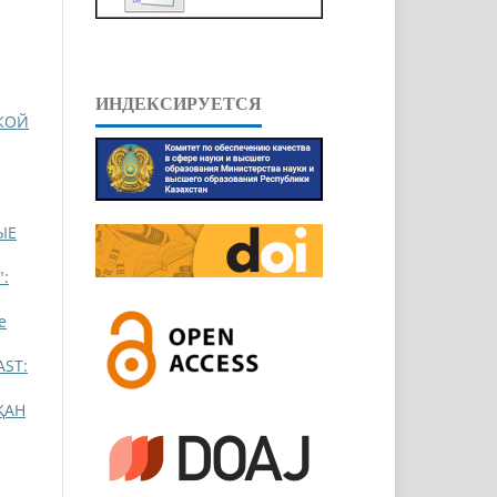
ИНДЕКСИРУЕТСЯ
КОЙ
ЫЕ
":
e
AST:
ҚАН