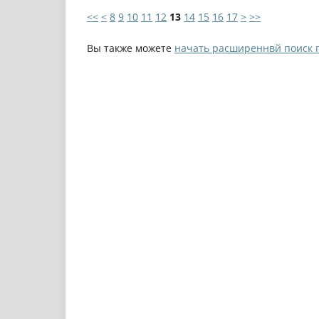
<<
<
8
9
10
11
12
13
14
15
16
17
>
>>
Вы также можете
начать расширеннвй поиск 