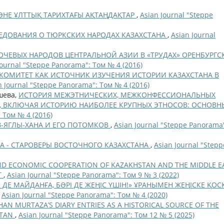
ƏНЕ ҰЛТТЫҚ ТАРИХТАҒЫ АҚТАҢДАҚТАР
,
Asian Journal "Steppe
ЕДОВАНИЯ О ТЮРКСКИХ НАРОДАХ КАЗАХСТАНА
,
Asian Journal
ОЧЕВЫХ НАРОДОВ ЦЕНТРАЛЬНОЙ АЗИИ В «ТРУДАХ» ОРЕНБУРГС
Journal "Steppe Panorama": Том № 4 (2016)
КОМИТЕТ КАК ИСТОЧНИК ИЗУЧЕНИЯ ИСТОРИИ КАЗАХСТАНА В
n Journal "Steppe Panorama": Том № 4 (2016)
ишева,
ИСТОРИЯ МЕЖЭТНИЧЕСКИХ, МЕЖКОНФЕССИОНАЛЬНЫХ
, ВКЛЮЧАЯ ИСТОРИЮ НАИБОЛЕЕ КРУПНЫХ ЭТНОСОВ: ОСНОВН
 Том № 4 (2016)
З-ЯГЛЫ-ХАНА И ЕГО ПОТОМКОВ
,
Asian Journal "Steppe Panorama
А - СТАРОВЕРЫ ВОСТОЧНОГО КАЗАХСТАНА
,
Asian Journal "Stepp
AND ECONOMIC COOPERATION OF KAZAKHSTAN AND THE MIDDLE E
T
,
Asian Journal "Steppe Panorama": Том 9 № 3 (2022)
ДЕ МАЙДАНҒА, БƏРІ ДЕ ЖЕҢІС ҮШІН!» ҰРАНЫМЕН ЖЕҢІСКЕ ҚОС
,
Asian Journal "Steppe Panorama": Том № 4 (2020)
AN MURTAZA’S DIARY ENTRIES AS A HISTORICAL SOURCE OF THE
STAN
,
Asian Journal "Steppe Panorama": Том 12 № 5 (2025)