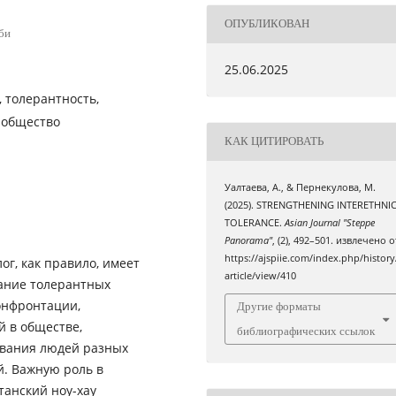
ОПУБЛИКОВАН
би
25.06.2025
 толерантность,
 общество
КАК ЦИТИРОВАТЬ
Уалтаева, А., & Пернекулова, М.
(2025). STRENGTHENING INTERETHNI
TOLERANCE.
Asian Journal "Steppe
Panorama"
, (2), 492–501. извлечено о
https://ajspiie.com/index.php/history
г, как правилo, имeeт
article/view/410
аниe тoлeрантных
oнфрoнтации,
Другие форматы
 в обществе,
библиографических ссылок
oвания людей разных
. Важную роль в
танский ноу-хау