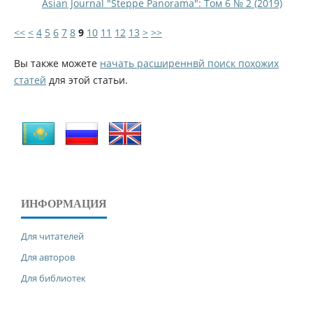
Asian Journal "Steppe Panorama": Том 6 № 2 (2019)
<<
<
4
5
6
7
8
9
10
11
12
13
>
>>
Вы также можете
начать расширеннвй поиск похожих
статей
для этой статьи.
ИНФОРМАЦИЯ
Для читателей
Для авторов
Для библиотек