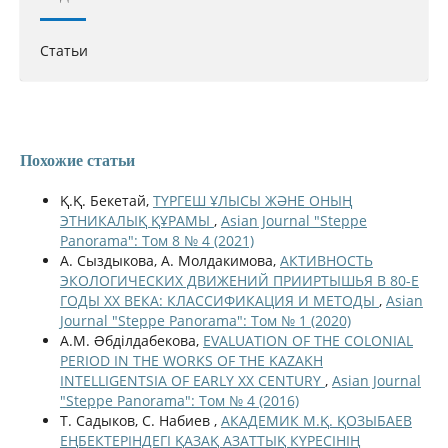
Статьи
Похожие статьи
Қ.Қ. Бекетай,
ТҮРГЕШ ҰЛЫСЫ ЖӘНЕ ОНЫҢ
ЭТНИКАЛЫҚ ҚҰРАМЫ
,
Asian Journal "Steppe
Panorama": Том 8 № 4 (2021)
А. Сыздыкова, А. Молдакимова,
АКТИВНОСТЬ
ЭКОЛОГИЧЕСКИХ ДВИЖЕНИЙ ПРИИРТЫШЬЯ В 80-Е
ГОДЫ ХХ ВЕКА: КЛАССИФИКАЦИЯ И МЕТОДЫ
,
Asian
Journal "Steppe Panorama": Том № 1 (2020)
А.М. Əбділдабекова,
EVALUATION OF THE COLONIAL
PERIOD IN THE WORKS OF THE KAZAKH
INTELLIGENTSIA OF EARLY ХХ CENTURY
,
Asian Journal
"Steppe Panorama": Том № 4 (2016)
Т. Садыков, С. Набиев ,
АКАДЕМИК М.Қ. ҚОЗЫБАЕВ
ЕҢБЕКТЕРІНДЕГІ ҚАЗАҚ АЗАТТЫҚ КҮРЕСІНІҢ