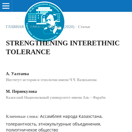
ГЛАВНАЯ
/
АРХИВЫ
/
ТОМ № 2 (2020)
/
Статьи
STRENGTHENING INTERETHNIC
TOLERANCE
А. Уалтаева
Институт истории и этнологии имени Ч.Ч. Валиханова
М. Пернекулова
Казахский Национальный университет имени Аль – Фараби
Ассамблея народа Казахстана,
Ключевые слова:
толерантность, этнокультурные объединения,
полиэтничекое общество