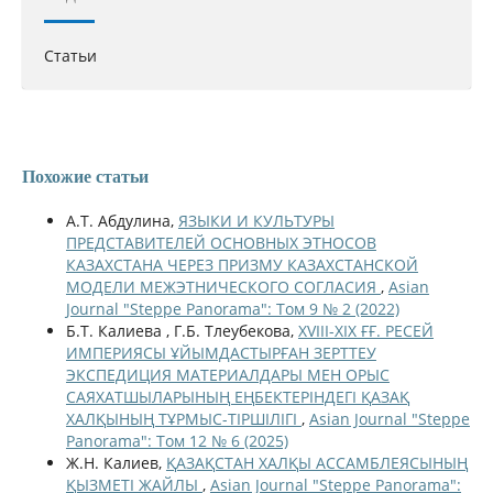
Статьи
Похожие статьи
А.Т. Абдулина,
ЯЗЫКИ И КУЛЬТУРЫ
ПРЕДСТАВИТЕЛЕЙ ОСНОВНЫХ ЭТНОСОВ
КАЗАХСТАНА ЧЕРЕЗ ПРИЗМУ КАЗАХСТАНСКОЙ
МОДЕЛИ МЕЖЭТНИЧЕСКОГО СОГЛАСИЯ
,
Asian
Journal "Steppe Panorama": Том 9 № 2 (2022)
Б.Т. Калиева , Г.Б. Тлеубекова,
ХVІІІ-ХІХ ҒҒ. РЕСЕЙ
ИМПЕРИЯСЫ ҰЙЫМДАСТЫРҒАН ЗЕРТТЕУ
ЭКСПЕДИЦИЯ МАТЕРИАЛДАРЫ МЕН ОРЫС
САЯХАТШЫЛАРЫНЫҢ ЕҢБЕКТЕРІНДЕГІ ҚАЗАҚ
ХАЛҚЫНЫҢ ТҰРМЫС-ТІРШІЛІГІ
,
Asian Journal "Steppe
Panorama": Том 12 № 6 (2025)
Ж.Н. Калиев,
ҚАЗАҚСТАН ХАЛҚЫ АССАМБЛЕЯСЫНЫҢ
ҚЫЗМЕТІ ЖАЙЛЫ
,
Asian Journal "Steppe Panorama":