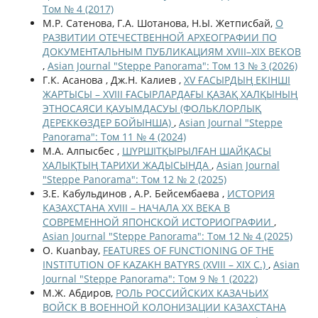
Том № 4 (2017)
М.Р. Сатенова, Г.А. Шотанова, Н.Ы. Жетписбай,
О
РАЗВИТИИ ОТЕЧЕСТВЕННОЙ АРХЕОГРАФИИ ПО
ДОКУМЕНТАЛЬНЫМ ПУБЛИКАЦИЯМ XVIII–XIX ВЕКОВ
,
Asian Journal "Steppe Panorama": Том 13 № 3 (2026)
Г.К. Асанова , Дж.Н. Калиев ,
XV ҒАСЫРДЫҢ ЕКІНШІ
ЖАРТЫСЫ – XVIII ҒАСЫРЛАРДАҒЫ ҚАЗАҚ ХАЛҚЫНЫҢ
ЭТНОСАЯСИ ҚАУЫМДАСУЫ (ФОЛЬКЛОРЛЫҚ
ДЕРЕККӨЗДЕР БОЙЫНША)
,
Asian Journal "Steppe
Panorama": Том 11 № 4 (2024)
М.А. Алпысбес ,
ШҮРШІТҚЫРЫЛҒАН ШАЙҚАСЫ
ХАЛЫҚТЫҢ ТАРИХИ ЖАДЫСЫНДА
,
Asian Journal
"Steppe Panorama": Том 12 № 2 (2025)
З.Е. Кабульдинов , А.Р. Бейсембаева ,
ИСТОРИЯ
КАЗАХСТАНА XVIII – НАЧАЛА ХХ ВЕКА В
СОВРЕМЕННОЙ ЯПОНСКОЙ ИСТОРИОГРАФИИ
,
Asian Journal "Steppe Panorama": Том 12 № 4 (2025)
O. Kuanbay,
FEATURES OF FUNCTIONING OF THE
INSTITUTION OF KAZAKH BATYRS (XVIII – XIX С.)
,
Asian
Journal "Steppe Panorama": Том 9 № 1 (2022)
М.Ж. Абдиров,
РОЛЬ РОССИЙСКИХ КАЗАЧЬИХ
ВОЙСК В ВОЕННОЙ КОЛОНИЗАЦИИ КАЗАХСТАНА