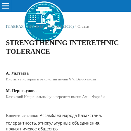
ГЛАВНАЯ
/
АРХИВЫ
/
ТОМ № 2 (2020)
/
Статьи
STRENGTHENING INTERETHNIC
TOLERANCE
А. Уалтаева
Институт истории и этнологии имени Ч.Ч. Валиханова
М. Пернекулова
Казахский Национальный университет имени Аль – Фараби
Ассамблея народа Казахстана,
Ключевые слова:
толерантность, этнокультурные объединения,
полиэтничекое общество