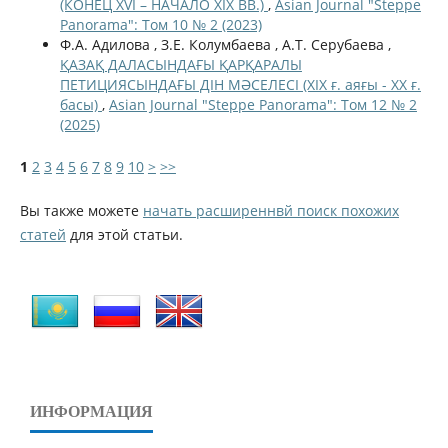
(КОНЕЦ XVI – НАЧАЛО XIX ВВ.)
,
Asian Journal "Steppe
Panorama": Том 10 № 2 (2023)
Ф.А. Адилова , З.Е. Колумбаева , А.Т. Серубаева ,
ҚАЗАҚ ДАЛАСЫНДАҒЫ ҚАРҚАРАЛЫ
ПЕТИЦИЯСЫНДАҒЫ ДІН МӘСЕЛЕСІ (ХІХ ғ. аяғы - ХХ ғ.
басы)
,
Asian Journal "Steppe Panorama": Том 12 № 2
(2025)
1
2
3
4
5
6
7
8
9
10
>
>>
Вы также можете
начать расширеннвй поиск похожих
статей
для этой статьи.
ИНФОРМАЦИЯ