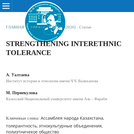
ГЛАВНАЯ
/
АРХИВЫ
/
ТОМ № 2 (2020)
/
Статьи
STRENGTHENING INTERETHNIC
TOLERANCE
А. Уалтаева
Институт истории и этнологии имени Ч.Ч. Валиханова
М. Пернекулова
Казахский Национальный университет имени Аль – Фараби
Ассамблея народа Казахстана,
Ключевые слова:
толерантность, этнокультурные объединения,
полиэтничекое общество