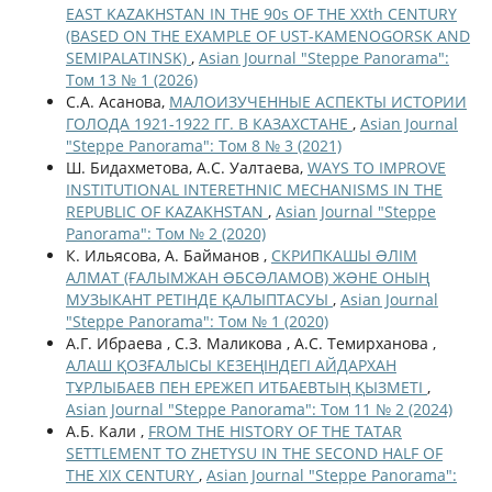
EAST KAZAKHSTAN IN THE 90s OF THE ХХth CENTURY
(BASED ON THE EXAMPLE OF UST-KAMENOGORSK AND
SEMIPALATINSK)
,
Asian Journal "Steppe Panorama":
Том 13 № 1 (2026)
С.А. Асанова,
МАЛОИЗУЧЕННЫЕ АСПЕКТЫ ИСТОРИИ
ГОЛОДА 1921-1922 ГГ. В КАЗАХСТАНЕ
,
Asian Journal
"Steppe Panorama": Том 8 № 3 (2021)
Ш. Бидахметова, А.С. Уалтаева,
WAYS TO IMPROVE
INSTITUTIONAL INTERETHNIC MECHANISMS IN THE
REPUBLIC OF KAZAKHSTAN
,
Asian Journal "Steppe
Panorama": Том № 2 (2020)
К. Ильясова, А. Байманов ,
СКРИПКАШЫ ƏЛІМ
АЛМАТ (ҒАЛЫМЖАН ƏБСƏЛАМОВ) ЖƏНЕ ОНЫҢ
МУЗЫКАНТ РЕТІНДЕ ҚАЛЫПТАСУЫ
,
Asian Journal
"Steppe Panorama": Том № 1 (2020)
А.Г. Ибраева , С.З. Маликова , А.С. Темирханова ,
АЛАШ ҚОЗҒАЛЫСЫ КЕЗЕҢІНДЕГІ АЙДАРХАН
ТҰРЛЫБАЕВ ПЕН ЕРЕЖЕП ИТБАЕВТЫҢ ҚЫЗМЕТІ
,
Asian Journal "Steppe Panorama": Том 11 № 2 (2024)
А.Б. Кали ,
FROM THE HISTORY OF THE TATAR
SETTLEMENT TO ZHETYSU IN THE SECOND HALF OF
THE XIX CENTURY
,
Asian Journal "Steppe Panorama":