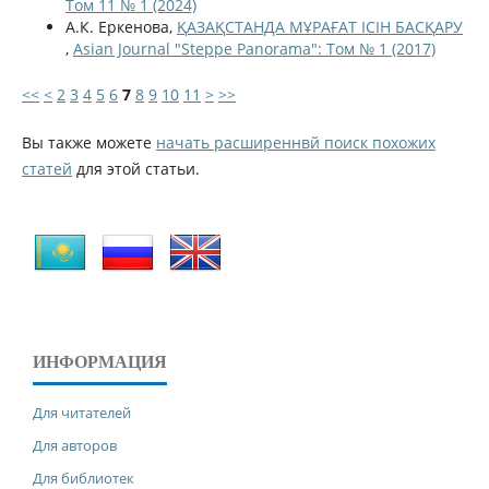
Том 11 № 1 (2024)
А.К. Еркенова,
ҚАЗАҚСТАНДА МҰРАҒАТ ІСІН БАСҚАРУ
,
Asian Journal "Steppe Panorama": Том № 1 (2017)
<<
<
2
3
4
5
6
7
8
9
10
11
>
>>
Вы также можете
начать расширеннвй поиск похожих
статей
для этой статьи.
ИНФОРМАЦИЯ
Для читателей
Для авторов
Для библиотек