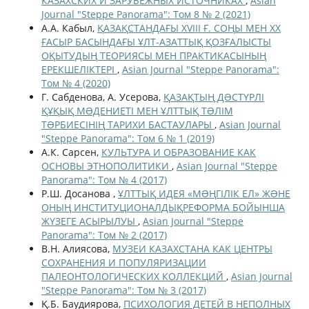
КАЗАХСКИХ И ЗАРУБЕЖНЫХ ИСТОЧНИКАХ
,
Asian
Journal "Steppe Panorama": Том 8 № 2 (2021)
А.А. Кабыл,
ҚАЗАҚСТАНДАҒЫ XVIII Ғ. СОҢЫ МЕН XX
ҒАСЫР БАСЫНДАҒЫ ҰЛТ-АЗАТТЫҚ ҚОЗҒАЛЫСТЫ
ОҚЫТУДЫҢ ТЕОРИЯСЫ МЕН ПРАКТИКАСЫНЫҢ
ЕРЕКШЕЛІКТЕРІ
,
Asian Journal "Steppe Panorama":
Том № 4 (2020)
Г. Сабденова, А. Усерова,
ҚАЗАҚТЫҢ ДƏСТҮРЛІ
ҚҰҚЫҚ МƏДЕНИЕТІ МЕН ҰЛТТЫҚ ТƏЛІМ
ТƏРБИЕСІНІҢ ТАРИХИ БАСТАУЛАРЫ
,
Asian Journal
"Steppe Panorama": Том 6 № 1 (2019)
А.К. Сарсен,
КУЛЬТУРА И ОБРАЗОВАНИЕ КАК
ОСНОВЫ ЭТНОПОЛИТИКИ
,
Asian Journal "Steppe
Panorama": Том № 4 (2017)
Р.Ш. Досанова ,
ҰЛТТЫҚ ИДЕЯ «МƏҢГІЛІК ЕЛ» ЖƏНЕ
ОНЫҢ ИНСТИТУЦИОНАЛДЫҚРЕФОРМА БОЙЫНША
ЖҮЗЕГЕ АСЫРЫЛУЫ
,
Asian Journal "Steppe
Panorama": Том № 2 (2017)
В.Н. Алиясова,
МУЗЕИ КАЗАХСТАНА КАК ЦЕНТРЫ
СОХРАНЕНИЯ И ПОПУЛЯРИЗАЦИИ
ПАЛЕОНТОЛОГИЧЕСКИХ КОЛЛЕКЦИЙ
,
Asian Journal
"Steppe Panorama": Том № 3 (2017)
Қ.Б. Баудиярова,
ПСИХОЛОГИЯ ДЕТЕЙ В НЕПОЛНЫХ