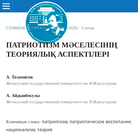
ГЛАВНАЯ
/
АРХИВЫ
/
ТОМ № 2 (2020)
/
Статьи
ПАТРИОТИЗМ МƏСЕЛЕСІНІҢ
ТЕОРИЯЛЫҚ АСПЕКТІЛЕРІ
А. Толамисов
Жетысуский государственный университет им. И.Жансугурова
А. Айдынбекулы
Жетысуский государственный университет им. И.Жансугурова
патриотизм, патриотическое воспитание,
Ключевые слова:
национализм, теория