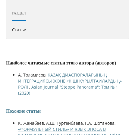
РАЗДЕЛ
Статьи
Наиболее читаемые статьи этого автора (авторов)
А. Толамисов,
ҚАЗАҚ ДИАСПОРАЛАРЫНЫҢ
ИНТЕГРАЦИЯСЫ ЖƏНЕ «КІШІ ҚҰРЫЛТАЙЛАРДЫҢ»
РӨЛІ
,
Asian Journal "Steppe Panorama": Том № 1
(2020)
Похожие статьи
К. Жанабаев, А.Ш. Тургенбаева, Г.А. Шотанова,
«ФОРМУЛЬНЫЙ СТИЛЬ» И ЯЗЫК ЭПОСА В