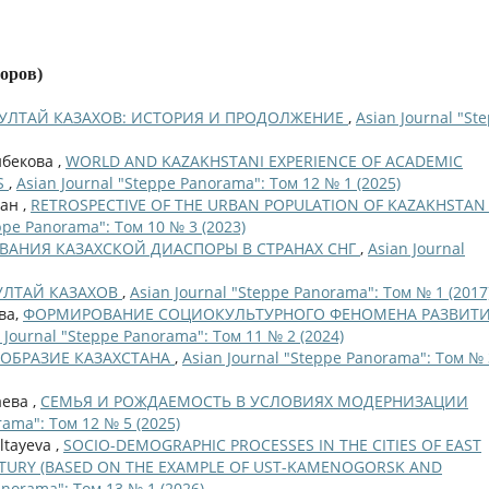
торов)
УЛТАЙ КАЗАХОВ: ИСТОРИЯ И ПРОДОЛЖЕНИЕ
,
Asian Journal "St
ибекова ,
WORLD AND KAZAKHSTANI EXPERIENCE OF ACADEMIC
S
,
Asian Journal "Steppe Panorama": Том 12 № 1 (2025)
лан ,
RETROSPECTIVE OF THE URBAN POPULATION OF KAZAKHSTAN 
ppe Panorama": Том 10 № 3 (2023)
АНИЯ КАЗАХСКОЙ ДИАСПОРЫ В СТРАНАХ СНГ
,
Asian Journal
УЛТАЙ КАЗАХОВ
,
Asian Journal "Steppe Panorama": Том № 1 (2017
ова,
ФОРМИРОВАНИЕ СОЦИОКУЛЬТУРНОГО ФЕНОМЕНА РАЗВИТ
 Journal "Steppe Panorama": Том 11 № 2 (2024)
ОБРАЗИЕ КАЗАХСТАНА
,
Asian Journal "Steppe Panorama": Том № 
аева ,
СЕМЬЯ И РОЖДАЕМОСТЬ В УСЛОВИЯХ МОДЕРНИЗАЦИИ
rama": Том 12 № 5 (2025)
ltayeva ,
SOCIO-DEMOGRAPHIC PROCESSES IN THE CITIES OF EAST
ENTURY (BASED ON THE EXAMPLE OF UST-KAMENOGORSK AND
anorama": Том 13 № 1 (2026)