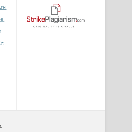
АҒЫ
НІ
,
D
У:
.