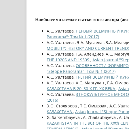
Наиболее читаемые статьи этого автора (ав
А.С. Уалтаева,
ПЕРВЫЙ ВСЕМИРНЫЙ КУР
Panorama": Том № 1 (2017)
А.С. Уалтаева , Э.А. Мусаева , З.А. Мельд
MOBILITY: HISTORY AND CURRENT TREND
А.С. Уалтаева, Т.А. Апендиев, А.С. Маргу
THE 1920S AND 1930S
,
Asian Journal "Ste
А.С. Уалтаева,
ОСОБЕННОСТИ ФОРМИРОВ
"Steppe Panorama": Том № 1 (2017)
А.С. Уалтаева,
ТРЕТИЙ ВСЕМИРНЫЙ КУР
А.С. Уалтаева, А.С. Маргулан , Г.А. Омар
КАЗАХСТАНА В 20–30-Х ГГ. XX ВЕКА
,
Asian
А.С. Уалтаева,
ЭТНОКУЛЬТУРНОЕ МНОГО
(2016)
Э.О. Столярова , Т.Е. Омырзак , А.С. Уалт
КАЗАХСТАНА
,
Asian Journal "Steppe Pano
G. Sarsembayeva , A. Zhailaubayeva , A. Ua
KAZAKHSTAN IN THE 90s OF THE ХХth C
SEMIPALATINSK)
,
Asian Journal "Steppe P