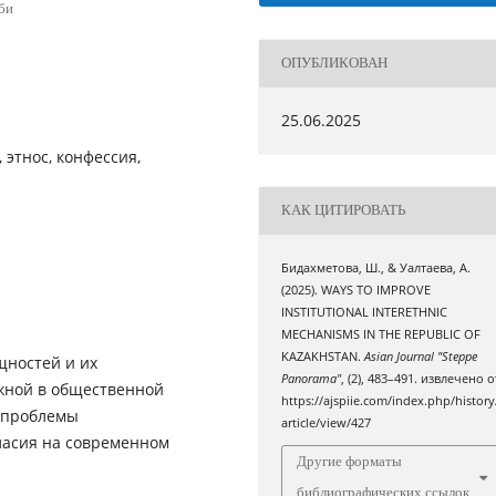
би
ОПУБЛИКОВАН
25.06.2025
 этнос, конфессия,
КАК ЦИТИРОВАТЬ
Бидахметова, Ш., & Уалтаева, А.
(2025). WAYS TO IMPROVE
INSTITUTIONAL INTERETHNIC
MECHANISMS IN THE REPUBLIC OF
KAZAKHSTAN.
Asian Journal "Steppe
щностей и их
Panorama"
, (2), 483–491. извлечено о
ожной в общественной
https://ajspiie.com/index.php/history
 проблемы
article/view/427
ласия на современном
Другие форматы
библиографических ссылок