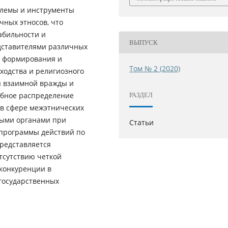
блемы и инструменты
ных этносов, что
абильности и
ВЫПУСК
едставителями различных
я формирования и
Том № 2 (2020)
ходства и религиозного
я взаимной вражды и
обное распределение
РАЗДЕЛ
 в сфере межэтнических
ыми органами при
Статьи
 программы действий по
редставляется
отсутствию четкой
 конкуренции в
государственных