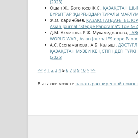
(2023)
Ошан Ж., Бөтөнөев Ж.С.,
ҚАЗАҚСТАН ШЫҒ
БҰРЫТТАР (ҚЫРҒЫЗДАР) ТУРАЛЫ МАҒЛҰ
Ж.Ə. Каринбаев,
ҚАЗАҚСТАНДАҒЫ БЕЛОР
Asian Journal "Steppe Panorama": Том № 4
Д.М. Ахметова, Р.Ж. Мухамеджанова,
LAB
WORLD WAR
,
Asian Journal "Steppe Pano
А.С. Есенаманова , А.Б. Калыш ,
ДӘСТҮРЛ
ҚАЗАҚСТАН МУЗЕЙ КЕҢІСТІГІНДЕГІ ТҮР
(2025)
<<
<
1
2
3
4
5
6
7
8
9
10
>
>>
Вы также можете
начать расширеннвй поиск 