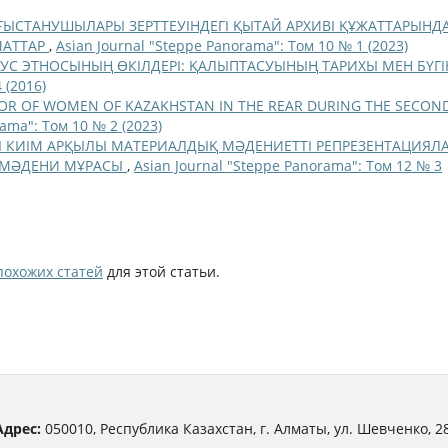
ЫСТАНУШЫЛАРЫ ЗЕРТТЕУІНДЕГІ ҚЫТАЙ АРХИВІ ҚҰЖАТТАРЫНД
МАТТАР
,
Asian Journal "Steppe Panorama": Том 10 № 1 (2023)
УС ЭТНОСЫНЫҢ ӨКІЛДЕРІ: ҚАЛЫПТАСУЫНЫҢ ТАРИХЫ МЕН БҮГІ
 (2016)
OR OF WOMEN OF KAZAKHSTAN IN THE REAR DURING THE SECON
rama": Том 10 № 2 (2023)
І КИІМ АРҚЫЛЫ МАТЕРИАЛДЫҚ МӘДЕНИЕТТІ РЕПРЕЗЕНТАЦИЯЛА
КІ МӘДЕНИ МҰРАСЫ
,
Asian Journal "Steppe Panorama": Том 12 № 3
похожих статей
для этой статьи.
Адрес:
050010, Республика Казахстан, г. Алматы, ул. Шевченко, 28