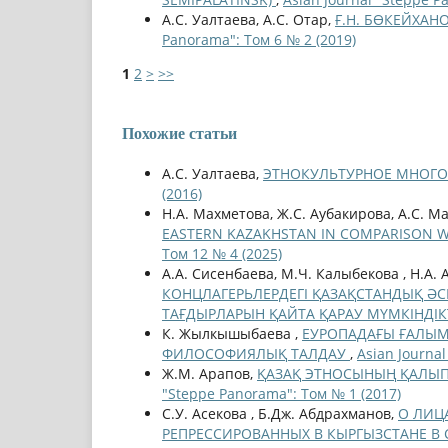
А.С. Уалтаева, А.С. Отар,
Ғ.Н. БӨКЕЙХАН
Panorama": Том 6 № 2 (2019)
1
2
>
>>
Похожие статьи
А.С. Уалтаева,
ЭТНОКУЛЬТУРНОЕ МНОГО
(2016)
Н.А. Махметова, Ж.С. Аубакирова, А.С. М
EASTERN KAZAKHSTAN IN COMPARISON W
Том 12 № 4 (2025)
А.А. Сисенбаева, М.Ч. Калыбекова , Н.А. 
КОНЦЛАГЕРЬЛЕРДЕГІ ҚАЗАҚСТАНДЫҚ ӘСК
ТАҒДЫРЛАРЫН ҚАЙТА ҚАРАУ МҮМКІНДІК
К. Жылкышыбаева ,
ЕУРОПАДАҒЫ ҒАЛЫМ
ФИЛОСОФИЯЛЫҚ ТАЛДАУ
,
Asian Journa
Ж.М. Арапов,
ҚАЗАҚ ЭТНОСЫНЫҢ ҚАЛЫ
"Steppe Panorama": Том № 1 (2017)
С.У. Асекова , Б.Дж. Абдрахманов,
О ЛИЦ
РЕПРЕССИРОВАННЫХ В КЫРГЫЗСТАНЕ В