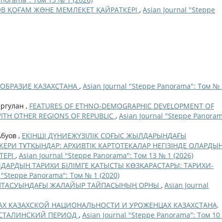
ОВ ҚОҒАМ ЖƏНЕ МЕМЛЕКЕТ ҚАЙРАТКЕРІ
,
Asian Journal "Steppe
ОБРАЗИЕ КАЗАХСТАНА
,
Asian Journal "Steppe Panorama": Том № 
аргулан ,
FEATURES OF ETHNO-DEMOGRAPHIC DEVELOPMENT OF
ITH OTHER REGIONS OF REPUBLIC
,
Asian Journal "Steppe Panoram
Абуов ,
ЕКІНШІ ДҮНИЕЖҮЗІЛІК СОҒЫС ЖЫЛДАРЫНДАҒЫ
ЕРИ ТҰТҚЫНДАР: АРХИВТІК КАРТОТЕКАЛАР НЕГІЗІНДЕ ОЛАРДЫ
ТЕРІ
,
Asian Journal "Steppe Panorama": Том 13 № 1 (2026)
ДАРДЫҢ ТАРИХИ БІЛІМГЕ ҚАТЫСТЫ КӨЗҚАРАСТАРЫ: ТАРИХИ-
l "Steppe Panorama": Том № 1 (2020)
ПТАСУЫНДАҒЫ ЖАЛАЙЫР ТАЙПАСЫНЫҢ ОРНЫ
,
Asian Journal
АХ КАЗАХСКОЙ НАЦИОНАЛЬНОСТИ И УРОЖЕНЦАХ КАЗАХСТАНА,
 СТАЛИНСКИЙ ПЕРИОД
,
Asian Journal "Steppe Panorama": Том 10