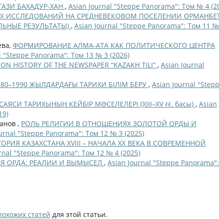
ГАЗИ БАХАДУР-ХАН
,
Asian Journal "Steppe Panorama": Том № 4 (2
Х ИССЛЕДОВАНИЙ НА СРЕДНЕВЕКОВОМ ПОСЕЛЕНИИ ОРМАНБЕТ
ЛЬНЫЕ РЕЗУЛЬТАТЫ)
,
Asian Journal "Steppe Panorama": Том 11 №
ева,
ФОРМИРОВАНИЕ АЛМА-АТА КАК ПОЛИТИЧЕСКОГО ЦЕНТРА
l "Steppe Panorama": Том 13 № 3 (2026)
ION HISTORY OF THE NEWSPAPER “KAZAKH TILI”
,
Asian Journal
80–1990 ЖЫЛДАРДАҒЫ ТАРИХИ БІЛІМ БЕРУ
,
Asian Journal "Step
АЯСИ ТАРИХЫНЫҢ КЕЙБІР МƏСЕЛЕЛЕРІ (XIII–XV ғғ. басы)
,
Asian
19)
ханов ,
РОЛЬ РЕЛИГИИ В ОТНОШЕНИЯХ ЗОЛОТОЙ ОРДЫ И
urnal "Steppe Panorama": Том 12 № 3 (2025)
ОРИЯ КАЗАХСТАНА XVIII – НАЧАЛА ХХ ВЕКА В СОВРЕМЕННОЙ
rnal "Steppe Panorama": Том 12 № 4 (2025)
Я ОРДА: РЕАЛИИ И ВЫМЫСЕЛ
,
Asian Journal "Steppe Panorama":
похожих статей
для этой статьи.