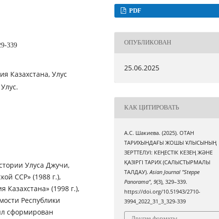
PDF
ОПУБЛИКОВАН
29-339
25.06.2025
ия Казахстана, Улус
Улус.
КАК ЦИТИРОВАТЬ
А.С. Шакиева. (2025). ОТАН
ТАРИХЫНДАҒЫ ЖОШЫ ҰЛЫСЫНЫҢ
ЗЕРТТЕЛУІ: КЕҢЕСТІК КЕЗЕҢ ЖӘНЕ
ҚАЗІРГІ ТАРИХ (САЛЫСТЫРМАЛЫ
стории Улуса Джучи,
ТАЛДАУ).
Asian Journal "Steppe
й ССР» (1988 г.),
Panorama"
,
9
(3), 329–339.
 Казахстана» (1998 г.),
https://doi.org/10.51943/2710-
мости Республики
3994_2022_31_3_329-339
был сформирован
Другие форматы