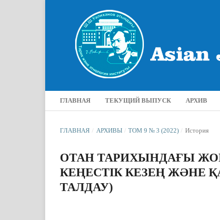
ГЛАВНАЯ
ТЕКУЩИЙ ВЫПУСК
АРХИВ
ГЛАВНАЯ
/
АРХИВЫ
/
ТОМ 9 № 3 (2022)
/
История
ОТАН ТАРИХЫНДАҒЫ ЖО
КЕҢЕСТІК КЕЗЕҢ ЖӘНЕ Қ
ТАЛДАУ)