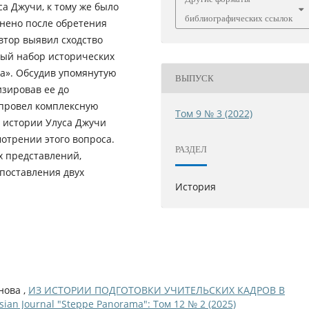
а Джучи, к тому же было
библиографических ссылок
нено после обретения
втор выявил сходство
вый набор исторических
на». Обсудив упомянутую
ВЫПУСК
изировав ее до
 провел комплексную
Том 9 № 3 (2022)
и истории Улуса Джучи
отрении этого вопроса.
РАЗДЕЛ
х представлений,
опоставления двух
История
нова ,
ИЗ ИСТОРИИ ПОДГОТОВКИ УЧИТЕЛЬСКИХ КАДРОВ В
sian Journal "Steppe Panorama": Том 12 № 2 (2025)