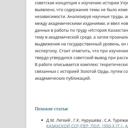
советская концепция к изучению истории Улус
выявлено, что содержания темы не было изме
независимости. Анализируя научные труды, а
между академическими изданиями, и ввел но
данных в работы по труду «История Казахста
тему в академической среде, а затем проанал
выдвижения на государственный уровень, он
экспертизу. Стоит отметить, что при изучени
твердо утвердился советский вывод при рассм
В работе описывается комплекс теоретически
связанных с историей Золотой Орды, путем с
академических публикаций.
Похожие статьи
Д.М. Легкий , Г.К. Нурушева , С.А. Турежа
КАЗАХСКОЙ ССР (ПЕР. ПОЛ. 1950-Х ГГ.)
,
A