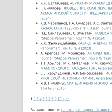
К.Н. Балтабаева,
АБУЛХАИР МУХАММЕД 
Г. Билялова,
ПРОВЕДЕНИЕ КОМПЛЕКСНЫ
АКМОЛИНСКОЙ ОБЛАСТИ (ПРЕДВАРИТЕ
(2024)
К.В. Черепанов, Г.А. Омарова, А.С. Уалта
КАЗАХСТАНА (1920–30-е гг.)
,
Asian Journa
Н.Е. Cайлаубаева , С. Жуматай ,
PUBLICAT
"Steppe Panorama": Том 11 № 4 (2024)
К.К. Жылкышыбаева,
ҚАЗАҚСТАНДАҒЫ 19
Panorama": Том 10 № 4 (2023)
А. Арепова , М. Морякова ,
АҚ ОРДАНЫҢ С
Journal "Steppe Panorama": Том 6 № 1 (20
Т.Т. Абылов , М.К. Муталиев , Р.М. Казму
МАМЛЮКСКОГО ГОСУДАРСТВА
,
Asian Jo
З.Е. Кабульдинов , А.Р. Бейсембаева ,
ИСТ
ЯПОНСКОЙ ИСТОРИОГРАФИИ
,
Asian Jou
Я.В. Пилипчук,
СКАНДИНАВИЯ И ЗОЛОТА
Том № 3 (2016)
1
2
3
4
5
6
7
8
9
10
>
>>
Вы также можете
начать расширеннвй поиск 