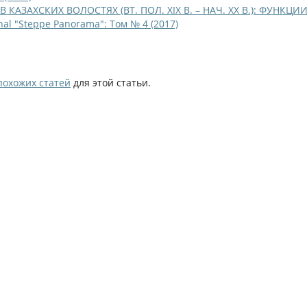
АЗАХСКИХ ВОЛОСТЯХ (ВТ. ПОЛ. XIX В. – НАЧ. ХХ В.): ФУНКЦИ
nal "Steppe Panorama": Том № 4 (2017)
похожих статей
для этой статьи.