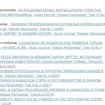
ырзалиева ,
ХІХ ҒАСЫРДЫҢ ЕКІНШІ ЖАРТЫСЫНДАҒЫ ТҮРКІСТАН
ТІНІҢ ЭВОЛЮЦИЯСЫ
,
Asian Journal "Steppe Panorama": Том 12 № 
чиева ,
ТАНЗИМАТ РЕФОРМАЛАРЫНА ЕУРОПАЛЫҚ ЖҮЙЕНІҢ ЫҚП
urnal "Steppe Panorama": Том № 1 (2020)
IC EMPIRE" IN MODERN HISTORY
,
Asian Journal "Steppe Panorama
астанбеков,
СОЦИАЛЬНО-ЭКОНОМИЧЕСКОЕ РАЗВИТИЕ ГОРОДА
‒ НАЧАЛЕ ХХ ВВ.
,
Asian Journal "Steppe Panorama": Том 10 № 3
 ҒҒ. РЕСЕЙ ИМПЕРИЯСЫ ҰЙЫМДАСТЫРҒАН ЗЕРТТЕУ ЭКСПЕДИЦИЯ
ЫНЫҢ ЕҢБЕКТЕРІНДЕГІ ҚАЗАҚ ХАЛҚЫНЫҢ ТҰРМЫС-ТІРШІЛІГІ
,
№ 6 (2025)
НОВНЫЕ ПРЕДПОСЫЛКИ И ПРИЧИНЫ ПРИВЕДЕНИЯ КАЗАХОВ В
al "Steppe Panorama": Том № 3 (2020)
ЕРИИ В КАЗАХСКОЙ СТЕПИ И ПРОТИВОБОРСТВО В ДАННОМ
eppe Panorama": Том 8 № 2 (2021)
НА» И НАГРАД РОССИЙСКОЙ ИМПЕРИИ В КАЗАХСКОМ УСТНОМ
"Steppe Panorama": Том № 4 (2019)
OBILITY: ABOUT SOCIAL CHANGES IN THE 19TH CENTURY STEPPE
,
 (2020)