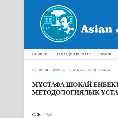
ГЛАВНАЯ
ТЕКУЩИЙ ВЫПУСК
АРХИВ
ГЛАВНАЯ
/
АРХИВЫ
/
ТОМ 6 № 1 (2019)
/
Статьи
МҰСТАФА ШОҚАЙ ЕҢБЕКТ
МЕТОДОЛОГИЯЛЫҚ ҰСТ
С. Жанибай