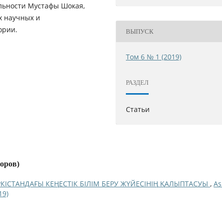
льности Мустафы Шокая,
х научных и
ории.
ВЫПУСК
Том 6 № 1 (2019)
РАЗДЕЛ
Статьи
торов)
РКІСТАНДАҒЫ КЕҢЕСТІК БІЛІМ БЕРУ ЖҮЙЕСІНІҢ ҚАЛЫПТАСУЫ
,
As
19)