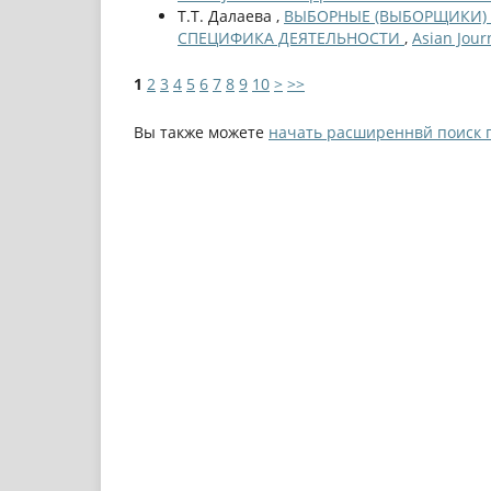
Т.Т. Далаева ,
ВЫБОРНЫЕ (ВЫБОРЩИКИ) В К
СПЕЦИФИКА ДЕЯТЕЛЬНОСТИ
,
Asian Jour
1
2
3
4
5
6
7
8
9
10
>
>>
Вы также можете
начать расширеннвй поиск 