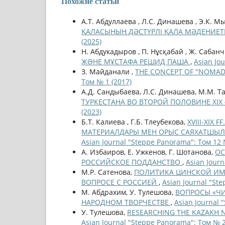
Похожие статьи
А.Т. Абдуллаева , Л.С. Динашева , Э.К. М
ҚАЛАСЫНЫҢ ДӘСТҮРЛІ ҚАЛА МӘДЕНИЕ
(2025)
Н. Абдукадыров , П. Нұсқабай , Ж. Сабан
ЖƏНЕ МҰСТАФА РЕШИД ПАША
,
Asian Jo
З. Майданали ,
THE CONCEPT OF "NOMAD
Том № 1 (2017)
А.Д. Сандыбаева, Л.С. Динашева, М.М. Т
ТУРКЕСТАНА ВО ВТОРОЙ ПОЛОВИНЕ ХІХ 
(2023)
Б.Т. Калиева , Г.Б. Тлеубекова,
ХVІІІ-ХІХ
МАТЕРИАЛДАРЫ МЕН ОРЫС САЯХАТШЫЛАР
Asian Journal "Steppe Panorama": Том 12 
А. Избаиров, Е. Ужкенов, Г. Шотанова,
ОС
РОССИЙСКОЕ ПОДДАНСТВО
,
Asian Journ
М.Р. Сатенова,
ПОЛИТИКА ЦИНСКОЙ ИМП
ВОПРОСЕ С РОССИЕЙ
,
Asian Journal "St
М. Абдрахим, У. Тулешова,
ВОПРОСЫ «ЧИ
НАРОДНОМ ТВОРЧЕСТВЕ
,
Asian Journal 
У. Тулешова,
RESEARCHING THE KAZAKH N
Asian Journal "Steppe Panorama": Том № 2