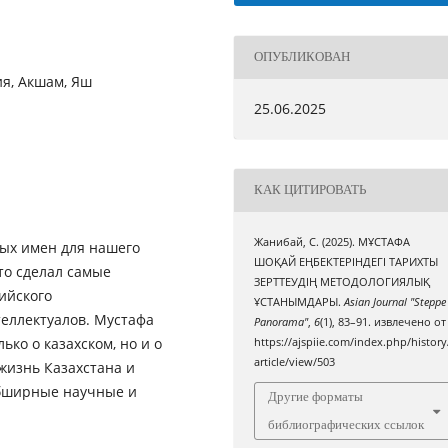
ОПУБЛИКОВАН
ия, Акшам, Яш
25.06.2025
КАК ЦИТИРОВАТЬ
Жанибай, С. (2025). МҰСТАФА
ных имен для нашего
ШОҚАЙ ЕҢБЕКТЕРІНДЕГІ ТАРИХТЫ
то сделал самые
ЗЕРТТЕУДІҢ МЕТОДОЛОГИЯЛЫҚ
ийского
ҰСТАНЫМДАРЫ.
Asian Journal "Steppe
теллектуалов. Мустафа
Panorama"
,
6
(1), 83–91. извлечено от
ко о казахском, но и о
https://ajspiie.com/index.php/history
article/view/503
жизнь Казахстана и
обширные научные и
Другие форматы
библиографических ссылок