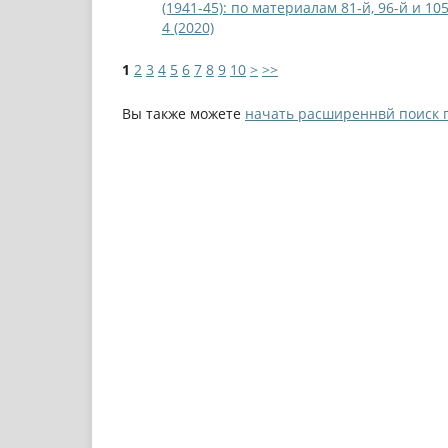
(1941-45): по материалам 81-й, 96-й и 1
4 (2020)
1
2
3
4
5
6
7
8
9
10
>
>>
Вы также можете
начать расширеннвй поиск 