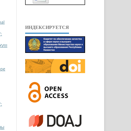
nal
ИНДЕКСИРУЕТСЯ
:
III
ppe
:
НЫ