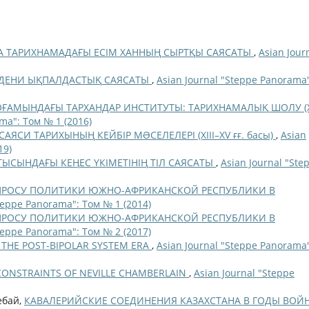
 ТАРИХНАМАДАҒЫ ЕСІМ ХАННЫҢ СЫРТҚЫ САЯСАТЫ
,
Asian Jour
ДЕНИ ЫҚПАЛДАСТЫҚ САЯСАТЫ
,
Asian Journal "Steppe Panorama"
ОҒАМЫНДАҒЫ ТАРХАНДАР ИНСТИТУТЫ: ТАРИХНАМАЛЫҚ ШОЛУ (XV
ma": Том № 1 (2016)
АЯСИ ТАРИХЫНЫҢ КЕЙБІР МƏСЕЛЕЛЕРІ (XIII–XV ғғ. басы)
,
Asian
19)
ТЫСЫНДАҒЫ КЕҢЕС ҮКІМЕТІНІҢ ТІЛ САЯСАТЫ
,
Asian Journal "Ste
ПРОСУ ПОЛИТИКИ ЮЖНО-АФРИКАНСКОЙ РЕСПУБЛИКИ В
Steppe Panorama": Том № 1 (2014)
ПРОСУ ПОЛИТИКИ ЮЖНО-АФРИКАНСКОЙ РЕСПУБЛИКИ В
Steppe Panorama": Том № 2 (2017)
N THE POST-BIPOLAR SYSTEM ERA
,
Asian Journal "Steppe Panorama"
CONSTRAINTS OF NEVILLE CHAMBERLAIN
,
Asian Journal "Steppe
ебай,
КАВАЛЕРИЙСКИЕ СОЕДИНЕНИЯ КАЗАХСТАНА В ГОДЫ ВОЙ