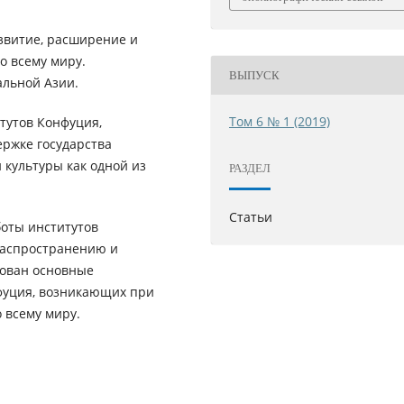
азвитие, расширение и
о всему миру.
ВЫПУСК
альной Азии.
Том 6 № 1 (2019)
тутов Конфуция,
ржке государства
 культуры как одной из
РАЗДЕЛ
Статьи
боты институтов
распространению и
рован основные
фуция, возникающих при
 всему миру.