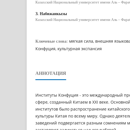
Казахский Национальный университет имени Аль – Фара
З. Набижанкызы
Казахский Национальный университет имени Аль – Фара
мягкая сила, внешняя языков
Ключевые слова:
Конфуция, культурная экспансия
АННОТАЦИЯ
Институты Конфуция - это международный пр
сфере, созданный Китаем в XXI веке. Основно
институтов было распространение китайского
культуры Китая по всему миру. Однако деятел
заведений подвергается разным сомнениям м
заставляют задуматься над его работой