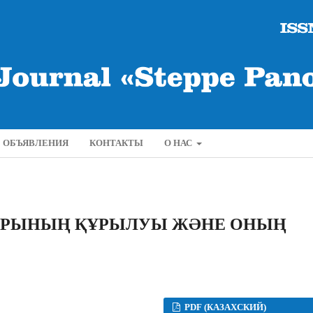
ОБЪЯВЛЕНИЯ
КОНТАКТЫ
О НАС
АРЫНЫҢ ҚҰРЫЛУЫ ЖƏНЕ ОНЫҢ
PDF (КАЗАХСКИЙ)