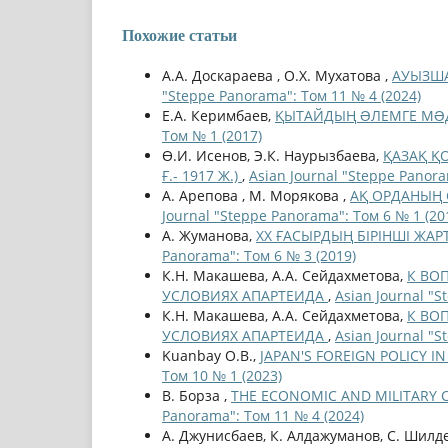
Похожие статьи
А.А. Доскараева , О.Х. Мухатова ,
АУЫЗША
"Steppe Panorama": Том 11 № 4 (2024)
Е.А. Керимбаев,
ҚЫТАЙДЫҢ ƏЛЕМГЕ МƏ
Том № 1 (2017)
Ө.И. Исенов, Э.К. Наурызбаева,
ҚАЗАҚ Қ
Ғ.- 1917 Ж.)
,
Asian Journal "Steppe Panora
А. Арепова , М. Морякова ,
АҚ ОРДАНЫҢ С
Journal "Steppe Panorama": Том 6 № 1 (20
А. Жуманова,
ХХ ҒАСЫРДЫҢ БІРІНШІ ЖАР
Panorama": Том 6 № 3 (2019)
К.Н. Макашева, А.А. Сейдахметова,
К ВО
УСЛОВИЯХ АПАРТЕИДА
,
Asian Journal "
К.Н. Макашева, А.А. Сейдахметова,
К ВО
УСЛОВИЯХ АПАРТЕИДА
,
Asian Journal "
Kuanbay O.B.,
JAPAN'S FOREIGN POLICY I
Том 10 № 1 (2023)
В. Борза ,
THE ECONOMIC AND MILITARY 
Panorama": Том 11 № 4 (2024)
А. Джунисбаев, К. Алдажуманов, С. Шилд