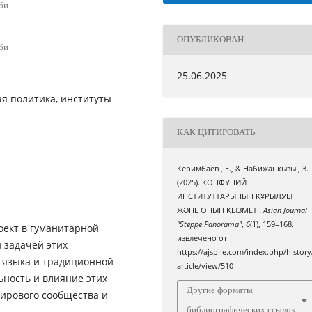
би
ОПУБЛИКОВАН
би
25.06.2025
ая политика, институты
КАК ЦИТИРОВАТЬ
Керимбаев , Е., & Набижанкызы , З.
(2025). КОНФУЦИЙ
ИНСТИТУТТАРЫНЫҢ ҚҰРЫЛУЫ
ЖƏНЕ ОНЫҢ ҚЫЗМЕТІ.
Asian Journal
"Steppe Panorama"
,
6
(1), 159–168.
оект в гуманитарной
извлечено от
й задачей этих
https://ajspiie.com/index.php/history
 языка и традиционной
article/view/510
ьность и влияние этих
Другие форматы
ирового сообщества и
библиографических ссылок