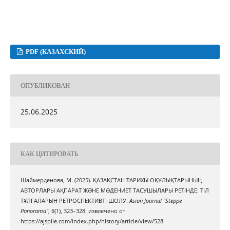
PDF (КАЗАХСКИЙ)
ОПУБЛИКОВАН
25.06.2025
КАК ЦИТИРОВАТЬ
Шаймерденова, М. (2025). ҚАЗАҚСТАН ТАРИХЫ ОҚУЛЫҚТАРЫНЫҢ
АВТОРЛАРЫ АҚПАРАТ ЖƏНЕ МƏДЕНИЕТ ТАСУШЫЛАРЫ РЕТІНДЕ: ТІЛ
ТҰЛҒАЛАРЫН РЕТРОСПЕКТИВТІ ШОЛУ.
Asian Journal "Steppe
Panorama"
,
6
(1), 323–328. извлечено от
https://ajspiie.com/index.php/history/article/view/528