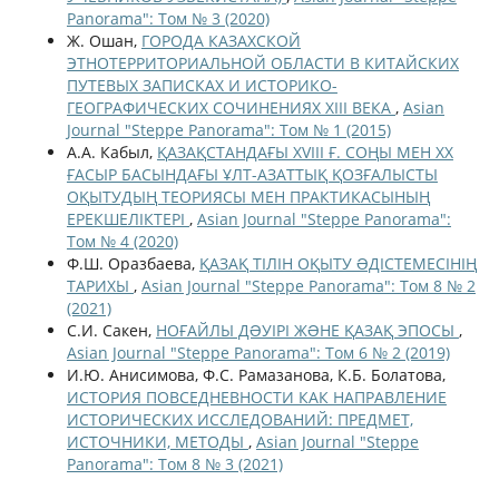
Panorama": Том № 3 (2020)
Ж. Ошан,
ГОРОДА КАЗАХСКОЙ
ЭТНОТЕРРИТОРИАЛЬНОЙ ОБЛАСТИ В КИТАЙСКИХ
ПУТЕВЫХ ЗАПИСКАХ И ИСТОРИКО-
ГЕОГРАФИЧЕСКИХ СОЧИНЕНИЯХ XIII ВЕКА
,
Asian
Journal "Steppe Panorama": Том № 1 (2015)
А.А. Кабыл,
ҚАЗАҚСТАНДАҒЫ XVIII Ғ. СОҢЫ МЕН XX
ҒАСЫР БАСЫНДАҒЫ ҰЛТ-АЗАТТЫҚ ҚОЗҒАЛЫСТЫ
ОҚЫТУДЫҢ ТЕОРИЯСЫ МЕН ПРАКТИКАСЫНЫҢ
ЕРЕКШЕЛІКТЕРІ
,
Asian Journal "Steppe Panorama":
Том № 4 (2020)
Ф.Ш. Оразбаева,
ҚАЗАҚ ТІЛІН ОҚЫТУ ƏДІСТЕМЕСІНІҢ
ТАРИХЫ
,
Asian Journal "Steppe Panorama": Том 8 № 2
(2021)
С.И. Сакен,
НОҒАЙЛЫ ДƏУІРІ ЖƏНЕ ҚАЗАҚ ЭПОСЫ
,
Asian Journal "Steppe Panorama": Том 6 № 2 (2019)
И.Ю. Анисимова, Ф.С. Рамазанова, К.Б. Болатова,
ИСТОРИЯ ПОВСЕДНЕВНОСТИ КАК НАПРАВЛЕНИЕ
ИСТОРИЧЕСКИХ ИССЛЕДОВАНИЙ: ПРЕДМЕТ,
ИСТОЧНИКИ, МЕТОДЫ
,
Asian Journal "Steppe
Panorama": Том 8 № 3 (2021)