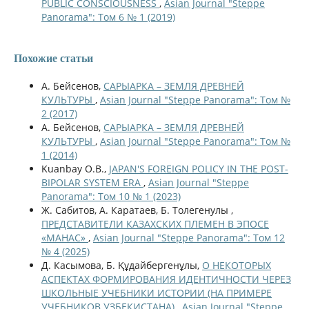
PUBLIC CONSCIOUSNESS
,
Asian Journal "Steppe
Panorama": Том 6 № 1 (2019)
Похожие статьи
А. Бейсенов,
САРЫАРКА – ЗЕМЛЯ ДРЕВНЕЙ
КУЛЬТУРЫ
,
Asian Journal "Steppe Panorama": Том №
2 (2017)
А. Бейсенов,
САРЫАРКА – ЗЕМЛЯ ДРЕВНЕЙ
КУЛЬТУРЫ
,
Asian Journal "Steppe Panorama": Том №
1 (2014)
Kuanbay O.B.,
JAPAN'S FOREIGN POLICY IN THE POST-
BIPOLAR SYSTEM ERA
,
Asian Journal "Steppe
Panorama": Том 10 № 1 (2023)
Ж. Сабитов, А. Каратаев, Б. Толегенулы ,
ПРЕДСТАВИТЕЛИ КАЗАХСКИХ ПЛЕМЕН В ЭПОСЕ
«МАНАС»
,
Asian Journal "Steppe Panorama": Том 12
№ 4 (2025)
Д. Касымова, Б. Құдайбергенұлы,
О НЕКОТОРЫХ
АСПЕКТАХ ФОРМИРОВАНИЯ ИДЕНТИЧНОСТИ ЧЕРЕЗ
ШКОЛЬНЫЕ УЧЕБНИКИ ИСТОРИИ (НА ПРИМЕРЕ
УЧЕБНИКОВ УЗБЕКИСТАНА)
,
Asian Journal "Steppe