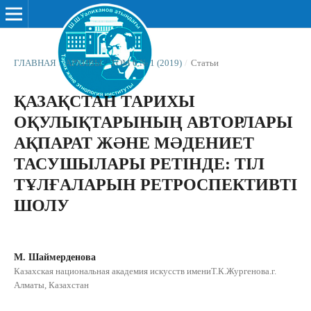
ГЛАВНАЯ
/
АРХИВЫ
/
ТОМ 6 № 1 (2019)
/
Статьи
ҚАЗАҚСТАН ТАРИХЫ
ОҚУЛЫҚТАРЫНЫҢ АВТОРЛАРЫ
АҚПАРАТ ЖƏНЕ МƏДЕНИЕТ
ТАСУШЫЛАРЫ РЕТІНДЕ: ТІЛ
ТҰЛҒАЛАРЫН РЕТРОСПЕКТИВТІ
ШОЛУ
М. Шаймерденова
Казахская национальная академия искусств имениТ.К.Жургенова.г.
Алматы, Казахстан