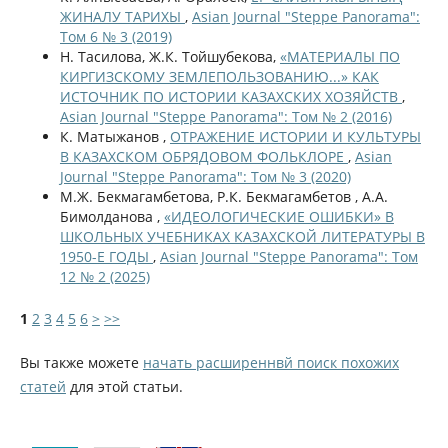
ЖИНАЛУ ТАРИХЫ
,
Asian Journal "Steppe Panorama":
Том 6 № 3 (2019)
Н. Тасилова, Ж.К. Тойшубекова,
«МАТЕРИАЛЫ ПО
КИРГИЗСКОМУ ЗЕМЛЕПОЛЬЗОВАНИЮ...» КАК
ИСТОЧНИК ПО ИСТОРИИ КАЗАХСКИХ ХОЗЯЙСТВ
,
Asian Journal "Steppe Panorama": Том № 2 (2016)
К. Матыжанов ,
ОТРАЖЕНИЕ ИСТОРИИ И КУЛЬТУРЫ
В КАЗАХСКОМ ОБРЯДОВОМ ФОЛЬКЛОРЕ
,
Asian
Journal "Steppe Panorama": Том № 3 (2020)
М.Ж. Бекмагамбетова, Р.К. Бекмагамбетов , А.А.
Бимолданова ,
«ИДЕОЛОГИЧЕСКИЕ ОШИБКИ» В
ШКОЛЬНЫХ УЧЕБНИКАХ КАЗАХСКОЙ ЛИТЕРАТУРЫ В
1950-Е ГОДЫ
,
Asian Journal "Steppe Panorama": Том
12 № 2 (2025)
1
2
3
4
5
6
>
>>
Вы также можете
начать расширеннвй поиск похожих
статей
для этой статьи.