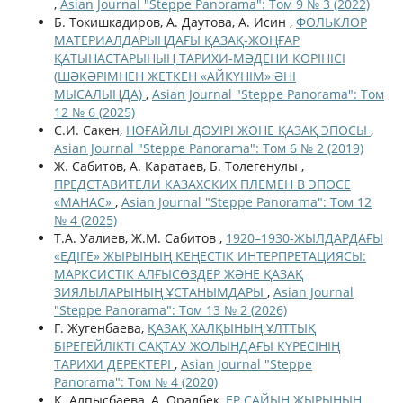
,
Asian Journal "Steppe Panorama": Том 9 № 3 (2022)
Б. Токишкадиров, А. Даутова, А. Исин ,
ФОЛЬКЛОР
МАТЕРИАЛДАРЫНДАҒЫ ҚАЗАҚ-ЖОҢҒАР
ҚАТЫНАСТАРЫНЫҢ ТАРИХИ-МӘДЕНИ КӨРІНІСІ
(ШӘКӘРІМНЕН ЖЕТКЕН «АЙКҮНІМ» ӘНІ
МЫСАЛЫНДА)
,
Asian Journal "Steppe Panorama": Том
12 № 6 (2025)
С.И. Сакен,
НОҒАЙЛЫ ДƏУІРІ ЖƏНЕ ҚАЗАҚ ЭПОСЫ
,
Asian Journal "Steppe Panorama": Том 6 № 2 (2019)
Ж. Сабитов, А. Каратаев, Б. Толегенулы ,
ПРЕДСТАВИТЕЛИ КАЗАХСКИХ ПЛЕМЕН В ЭПОСЕ
«МАНАС»
,
Asian Journal "Steppe Panorama": Том 12
№ 4 (2025)
T.A. Уалиев, Ж.М. Сабитов ,
1920–1930-ЖЫЛДАРДАҒЫ
«ЕДІГЕ» ЖЫРЫНЫҢ КЕҢЕСТІК ИНТЕРПРЕТАЦИЯСЫ:
МАРКСИСТІК АЛҒЫСӨЗДЕР ЖӘНЕ ҚАЗАҚ
ЗИЯЛЫЛАРЫНЫҢ ҰСТАНЫМДАРЫ
,
Asian Journal
"Steppe Panorama": Том 13 № 2 (2026)
Г. Жугенбаева,
ҚАЗАҚ ХАЛҚЫНЫҢ ҰЛТТЫҚ
БІРЕГЕЙЛІКТІ САҚТАУ ЖОЛЫНДАҒЫ КҮРЕСІНІҢ
ТАРИХИ ДЕРЕКТЕРІ
,
Asian Journal "Steppe
Panorama": Том № 4 (2020)
К. Алпысбаева, А. Оралбек,
ЕР САЙЫН ЖЫРЫНЫҢ