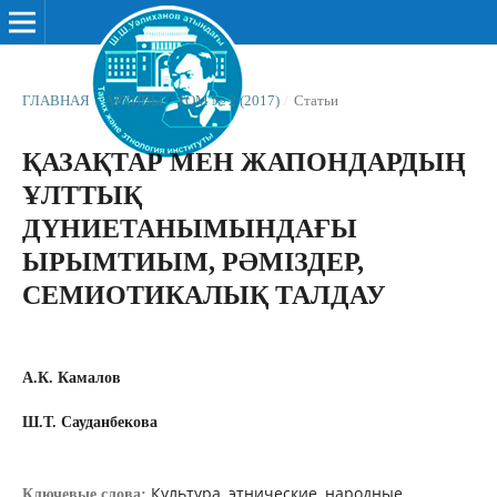
ГЛАВНАЯ
/
АРХИВЫ
/
ТОМ № 2 (2017)
/
Статьи
ҚАЗАҚТАР МЕН ЖАПОНДАРДЫҢ
ҰЛТТЫҚ
ДҮНИЕТАНЫМЫНДАҒЫ
ЫРЫМТИЫМ, РƏМІЗДЕР,
СЕМИОТИКАЛЫҚ ТАЛДАУ
А.К. Камалов
Ш.Т. Сауданбекова
Культура, этнические, народные,
Ключевые слова: