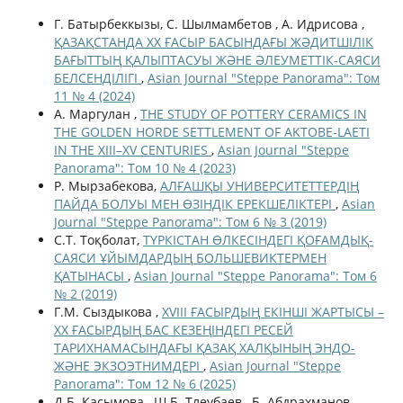
Г. Батырбеккызы, С. Шылмамбетов , А. Идрисова ,
ҚАЗАҚСТАНДА ХХ ҒАСЫР БАСЫНДАҒЫ ЖӘДИТШІЛІК
БАҒЫТТЫҢ ҚАЛЫПТАСУЫ ЖӘНЕ ӘЛЕУМЕТТІК-CАЯСИ
БЕЛСЕНДІЛІГІ
,
Asian Journal "Steppe Panorama": Том
11 № 4 (2024)
А. Маргулан ,
THE STUDY OF POTTERY CERAMICS IN
THE GOLDEN HORDE SETTLEMENT OF AKTOBE-LAETI
IN THE XIII–XV CENTURIES
,
Asian Journal "Steppe
Panorama": Том 10 № 4 (2023)
Р. Мырзабекова,
АЛҒАШҚЫ УНИВЕРСИТЕТТЕРДІҢ
ПАЙДА БОЛУЫ МЕН ӨЗІНДІК ЕРЕКШЕЛІКТЕРІ
,
Asian
Journal "Steppe Panorama": Том 6 № 3 (2019)
С.Т. Тоқболат,
ТҮРКІСТАН ӨЛКЕСІНДЕГІ ҚОҒАМДЫҚ-
САЯСИ ҰЙЫМДАРДЫҢ БОЛЬШЕВИКТЕРМЕН
ҚАТЫНАСЫ
,
Asian Journal "Steppe Panorama": Том 6
№ 2 (2019)
Г.М. Сыздыкова ,
XVIII ҒАСЫРДЫҢ ЕКІНШІ ЖАРТЫСЫ –
XX ҒАСЫРДЫҢ БАС КЕЗЕҢІНДЕГІ РЕСЕЙ
ТАРИХНАМАСЫНДАҒЫ ҚАЗАҚ ХАЛҚЫНЫҢ ЭНДО-
ЖӘНЕ ЭКЗОЭТНИМДЕРІ
,
Asian Journal "Steppe
Panorama": Том 12 № 6 (2025)
Д.Б. Касымова , Ш.Б. Тлеубаев , Б. Абдрахманов ,