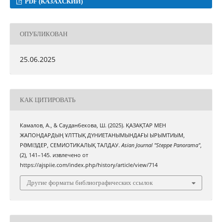
PDF (КАЗАХСКИЙ)
ОПУБЛИКОВАН
25.06.2025
КАК ЦИТИРОВАТЬ
Камалов, А., & Сауданбекова, Ш. (2025). ҚАЗАҚТАР МЕН
ЖАПОНДАРДЫҢ ҰЛТТЫҚ ДҮНИЕТАНЫМЫНДАҒЫ ЫРЫМТИЫМ,
РƏМІЗДЕР, СЕМИОТИКАЛЫҚ ТАЛДАУ.
Asian Journal "Steppe Panorama"
,
(2), 141–145. извлечено от
https://ajspiie.com/index.php/history/article/view/714
Другие форматы библиографических ссылок