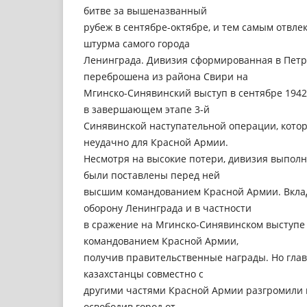
битве за вышеназванный
рубеж в сентябре-октябре, и тем самым отвле
штурма самого города
Ленинграда. Дивизия сформированная в Петр
переброшена из района Свири на
Мгинско-Синявинский выступ в сентябре 1942
в завершающем этапе 3-й
Синявинской наступательной операции, кото
неудачно для Красной Армии.
Несмотря на высокие потери, дивизия выполн
были поставлены перед ней
высшим командованием Красной Армии. Вклад
оборону Ленинграда и в частности
в сражение на Мгинско-Синявинском выступе
командованием Красной Армии,
получив правительственные награды. Но главн
казахстанцы совместно с
другими частями Красной Армии разгромили 
освободив город от