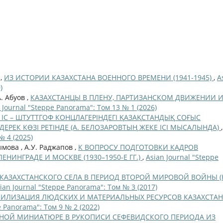
а,
ИЗ ИСТОРИИ КАЗАХСТАНА ВОЕННОГО ВРЕМЕНИ (1941-1945)
,
A
)
. Абуов ,
КАЗАХСТАНЦЫ В ПЛЕНУ, ПАРТИЗАНСКОМ ДВИЖЕНИИ 
 Journal "Steppe Panorama": Том 13 № 1 (2026)
 ІС – ШТУТТГОФ КОНЦЛАГЕРІНДЕГІ ҚАЗАҚСТАНДЫҚ СОҒЫС
ДЕРЕК КӨЗІ РЕТІНДЕ (А. БЕЛОЗАРОВТЫҢ ЖЕКЕ ІСІ МЫСАЛЫНДА)
,
№ 4 (2025)
мова , А.У. Раджапов ,
К ВОПРОСУ ПОДГОТОВКИ КАДРОВ
ЕНИНГРАДЕ И МОСКВЕ (1930–1950-Е ГГ.)
,
Asian Journal "Steppe
КАЗАХСТАНСКОГО СЕЛА В ПЕРИОД ВТОРОЙ МИРОВОЙ ВОЙНЫ (
ian Journal "Steppe Panorama": Том № 3 (2017)
ИЛИЗАЦИЯ ЛЮДСКИХ И МАТЕРИАЛЬНЫХ РЕСУРСОВ КАЗАХСТАН
e Panorama": Том 9 № 2 (2022)
СНОЙ МИНИАТЮРЕ В РУКОПИСИ СЕФЕВИДСКОГО ПЕРИОДА ИЗ