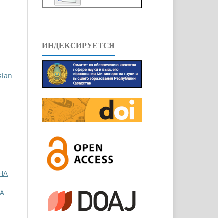
ИНДЕКСИРУЕТСЯ
sian
И
НА
А