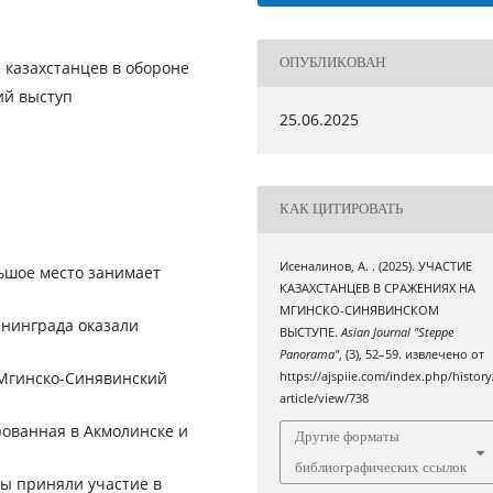
ОПУБЛИКОВАН
 казахстанцев в обороне
ий выступ
25.06.2025
КАК ЦИТИРОВАТЬ
Исеналинов, А. . (2025). УЧАСТИЕ
ьшое место занимает
КАЗАХСТАНЦЕВ В СРАЖЕНИЯХ НА
МГИНСКО-СИНЯВИНСКОМ
енинграда оказали
ВЫСТУПЕ.
Asian Journal "Steppe
Panorama"
, (3), 52–59. извлечено от
 Мгинско-Синявинский
https://ajspiie.com/index.php/history
article/view/738
рованная в Акмолинске и
Другие форматы
библиографических ссылок
ы приняли участие в