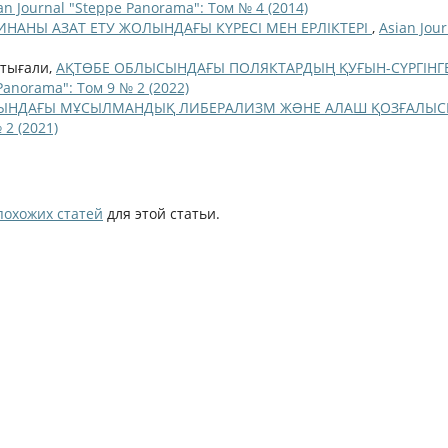
an Journal "Steppe Panorama": Том № 4 (2014)
НАНЫ АЗАТ ЕТУ ЖОЛЫНДАҒЫ КҮРЕСІ МЕН ЕРЛІКТЕРІ
,
Asian Jour
қтығали,
АҚТӨБЕ ОБЛЫСЫНДАҒЫ ПОЛЯКТАРДЫҢ ҚУҒЫН-СҮРГІНГ
Panorama": Том 9 № 2 (2022)
АСЫНДАҒЫ МҰСЫЛМАНДЫҚ ЛИБЕРАЛИЗМ ЖƏНЕ АЛАШ ҚОЗҒАЛЫ
 2 (2021)
похожих статей
для этой статьи.