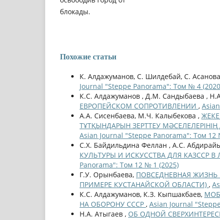
блокады.
Похожие статьи
К. Алдажуманов, С. Шилдебай, С. Асанов
Journal "Steppe Panorama": Том № 4 (2020
К.С. Алдажуманов , Д.М. Сандыбаева , Н.А
ЕВРОПЕЙСКОМ СОПРОТИВЛЕНИИ
,
Asian
А.А. Сисенбаева, М.Ч. Калыбекова ,
ЖЕКЕ
ТҰТҚЫНДАРЫН ЗЕРТТЕУ МӘСЕЛЕЛЕРІНІҢ 
Asian Journal "Steppe Panorama": Том 12 
С.Х. Байдильдина Феллан , А.С. Абдирайы
КУЛЬТУРЫ И ИСКУССТВА ДЛЯ КАЗССР В Л
Panorama": Том 12 № 1 (2025)
Г.У. Орынбаева,
ПОВСЕДНЕВНАЯ ЖИЗНЬ 
ПРИМЕРЕ КУСТАНАЙСКОЙ ОБЛАСТИ)
,
As
К.С. Алдажуманов, К.З. Кыпшакбаев,
МОБ
НА ОБОРОНУ СССР
,
Asian Journal "Stepp
Н.А. Атыгаев ,
ОБ ОДНОЙ СВЕРХИНТЕРЕ