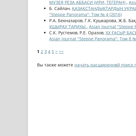
МУЗЕЯ РЕЗА АББАСИ (ИРИ, ТЕГЕРАН)
,
Asi
Б. Сайлан,
ҚАЗАҚСТАНДЫҚТАРДЫҢ УКРАИ
"Steppe Panorama": Том № 4 (2016)
Р.А. Бекназаров, Г.К. Кушкарова, Ж.Б. Ба
ҰШЫРАУ ТАРИХЫ
,
Asian Journal "Steppe 
С.К. Рустемов, Р.Е. Оразов,
ХХ ҒАСЫР Б
Asian Journal "Steppe Panorama": Том 8 №
1
2
3
4
5
>
>>
Вы также можете
начать расширеннвй поиск 