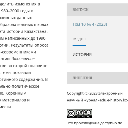
еделить изменения в
ВЫПУСК
1980–2000 годы в
архивных данных
Том 10 № 4 (2023)
образовательных школах
ета истории Казахстана.
ям написанных до 1990
РАЗДЕЛ
огии. Результаты опроса
ми-современниками
ИСТОРИЯ
логии.
Заключение.
тве во второй половине
истемы показали
ЛИЦЕНЗИЯ
артийного содержания. В
иально-политическое
не. Коренным
Copyright (c) 2023 Электронный
х материалов и
научный журнал «edu.e-history.kz
мости.
Это произведение доступно по