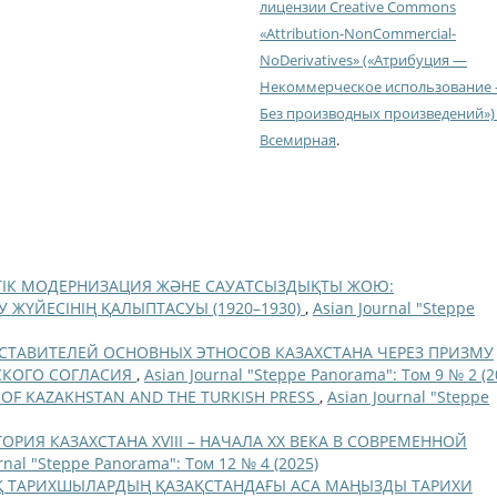
лицензии Creative Commons
«Attribution-NonCommercial-
NoDerivatives» («Атрибуция —
Некоммерческое использование
Без производных произведений») 
Всемирная
.
ТІК МОДЕРНИЗАЦИЯ ЖӘНЕ САУАТСЫЗДЫҚТЫ ЖОЮ:
У ЖҮЙЕСІНІҢ ҚАЛЫПТАСУЫ (1920–1930)
,
Asian Journal "Steppe
СТАВИТЕЛЕЙ ОСНОВНЫХ ЭТНОСОВ КАЗАХСТАНА ЧЕРЕЗ ПРИЗМУ
СКОГО СОГЛАСИЯ
,
Asian Journal "Steppe Panorama": Том 9 № 2 (2
OF KAZAKHSTAN AND THE TURKISH PRESS
,
Asian Journal "Steppe
ОРИЯ КАЗАХСТАНА XVIII – НАЧАЛА ХХ ВЕКА В СОВРЕМЕННОЙ
rnal "Steppe Panorama": Том 12 № 4 (2025)
 ТАРИХШЫЛАРДЫҢ ҚАЗАҚСТАНДАҒЫ АСА МАҢЫЗДЫ ТАРИХИ