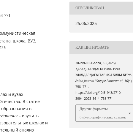
ОПУБЛИКОВАН
58-771
25.06.2025
коммунистическая
тана, школа, ВУЗ,
сть
КАК ЦИТИРОВАТЬ
Жылкышыбаева, К. (2025).
ҚАЗАҚСТАНДАҒЫ 1980–1990
ЖЫЛДАРДАҒЫ ТАРИХИ БІЛІМ БЕРУ.
Asian Journal "Steppe Panorama"
,
10
(4),
758–771.
https://doi.org/10.51943/2710-
лах и вузах
3994_2023_36_4_758-771
Отечества. В статье
 образования в
Другие форматы
ледования –
изучить
библиографических ссылок
азовательных школах и
ительный анализ