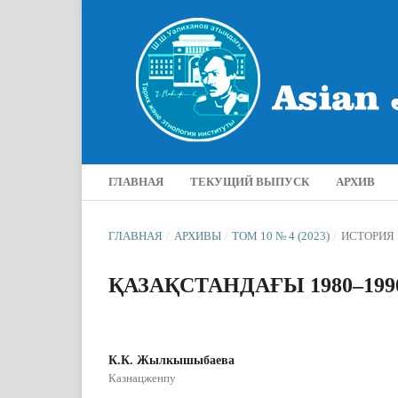
ГЛАВНАЯ
ТЕКУЩИЙ ВЫПУСК
АРХИВ
ГЛАВНАЯ
/
АРХИВЫ
/
ТОМ 10 № 4 (2023)
/
ИСТОРИЯ
ҚАЗАҚСТАНДАҒЫ 1980–19
К.К. Жылкышыбаева
Казнацженпу