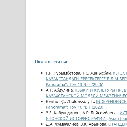
Похожие статьи
Г.Р. Нұрымбетова, Т.С. Жанысбай,
КЕҢЕС
ҚАЗАҚСТАНДАҒЫ ЕРЕСЕКТЕРГЕ БІЛІМ БЕР
Panorama": Том 13 № 2 (2026)
А.Т. Абдулина,
ЯЗЫКИ И КУЛЬТУРЫ ПРЕД
КАЗАХСТАНСКОЙ МОДЕЛИ МЕЖЭТНИЧЕ
Benhür Ç., Zholdassuly T.,
INDEPENDENCE 
Panorama": Том 10 № 1 (2023)
З.Е. Кабульдинов , А.Р. Бейсембаева ,
ИСТ
ЯПОНСКОЙ ИСТОРИОГРАФИИ
,
Asian Jou
Д.А. Жұмағалиев, З.Қ. Арынова,
ОТАНДЫҚ