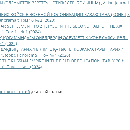
Ы (ӘЛЕУМЕТТІК ЗЕРТТЕУ НӘТИЖЕЛЕРІ БОЙЫНША)
,
Asian Journal
ЬИХ ВОЙСК В ВОЕННОЙ КОЛОНИЗАЦИИ КАЗАХСТАНА (КОНЕЦ XV
anorama": Том 10 № 2 (2023)
AR SETTLEMENT TO ZHETYSU IN THE SECOND HALF OF THE XIX
": Том 11 № 1 (2024)
Қ ҚОҒАМЫНДАҒЫ ӘЙЕЛДЕРДІҢ ӘЛЕУМЕТТІК ЖӘНЕ САЯСИ РӨЛІ
,
 1 (2022)
ДАРДЫҢ ТАРИХИ БІЛІМГЕ ҚАТЫСТЫ КӨЗҚАРАСТАРЫ: ТАРИХИ-
l "Steppe Panorama": Том № 1 (2020)
F THE RUSSIAN EMPIRE IN THE FIELD OF EDUCATION (EARLY 20th
a": Том 11 № 1 (2024)
похожих статей
для этой статьи.