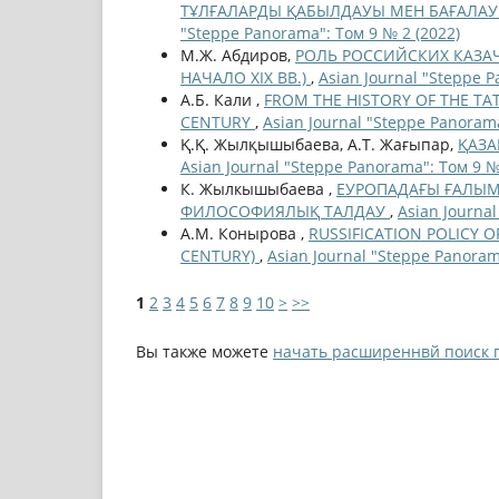
ТҰЛҒАЛАРДЫ ҚАБЫЛДАУЫ МЕН БАҒАЛАУ
"Steppe Panorama": Том 9 № 2 (2022)
М.Ж. Абдиров,
РОЛЬ РОССИЙСКИХ КАЗАЧ
НАЧАЛО XIX ВВ.)
,
Asian Journal "Steppe P
А.Б. Кали ,
FROM THE HISTORY OF THE TAT
CENTURY
,
Asian Journal "Steppe Panorama
Қ.Қ. Жылқышыбаева, А.Т. Жағыпар,
ҚАЗА
Asian Journal "Steppe Panorama": Том 9 №
К. Жылкышыбаева ,
ЕУРОПАДАҒЫ ҒАЛЫМ
ФИЛОСОФИЯЛЫҚ ТАЛДАУ
,
Asian Journa
А.М. Конырова ,
RUSSIFICATION POLICY O
CENTURY)
,
Asian Journal "Steppe Panoram
1
2
3
4
5
6
7
8
9
10
>
>>
Вы также можете
начать расширеннвй поиск 