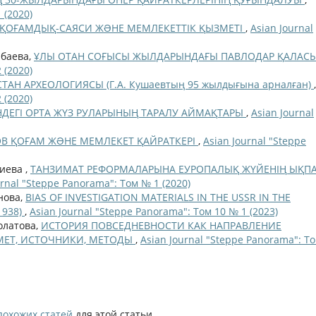
 (2020)
 ҚОҒАМДЫҚ-САЯСИ ЖƏНЕ МЕМЛЕКЕТТІК ҚЫЗМЕТІ
,
Asian Journal
ыбаева,
ҰЛЫ ОТАН СОҒЫСЫ ЖЫЛДАРЫНДАҒЫ ПАВЛОДАР ҚАЛАС
 (2020)
СТАН АРХЕОЛОГИЯСЫ (Г.А. Кушаевтың 95 жылдығына арналған)
,
 (2020)
НДЕГІ ОРТА ЖҮЗ РУЛАРЫНЫҢ ТАРАЛУ АЙМАҚТАРЫ
,
Asian Journal
ОВ ҚОҒАМ ЖƏНЕ МЕМЛЕКЕТ ҚАЙРАТКЕРІ
,
Asian Journal "Steppe
чиева ,
ТАНЗИМАТ РЕФОРМАЛАРЫНА ЕУРОПАЛЫҚ ЖҮЙЕНІҢ ЫҚП
urnal "Steppe Panorama": Том № 1 (2020)
нова,
BIAS OF INVESTIGATION MATERIALS IN THE USSR IN THE
1938)
,
Asian Journal "Steppe Panorama": Том 10 № 1 (2023)
олатова,
ИСТОРИЯ ПОВСЕДНЕВНОСТИ КАК НАПРАВЛЕНИЕ
МЕТ, ИСТОЧНИКИ, МЕТОДЫ
,
Asian Journal "Steppe Panorama": То
похожих статей
для этой статьи.