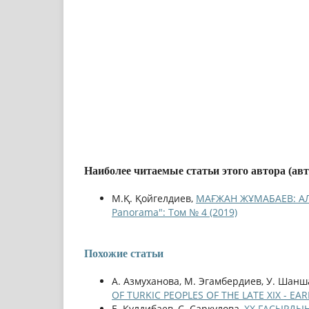
Наиболее читаемые статьи этого автора (ав
М.Қ. Қойгелдиев,
МАҒЖАН ЖҰМАБАЕВ: А
Panorama": Том № 4 (2019)
Похожие статьи
А. Азмуханова, М. Эгамбердиев, У. Шанш
OF TURKIC PEOPLES OF THE LATE XIX - EA
Е. Кулдибаев, С. Саркулова,
ХХ ҒАСЫРДЫ