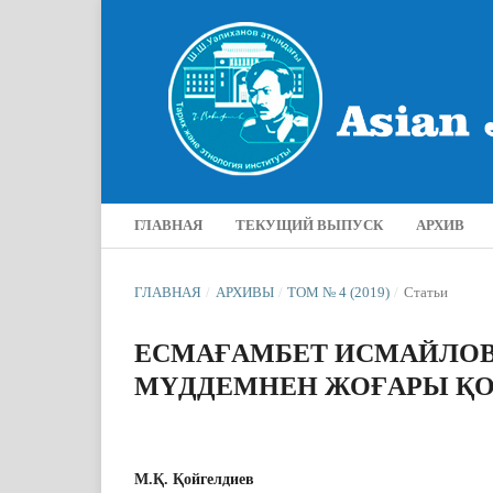
ГЛАВНАЯ
ТЕКУЩИЙ ВЫПУСК
АРХИВ
ГЛАВНАЯ
/
АРХИВЫ
/
ТОМ № 4 (2019)
/
Статьи
ЕСМАҒАМБЕТ ИСМАЙЛОВ:
МҮДДЕМНЕН ЖОҒАРЫ Қ
М.Қ. Қойгелдиев