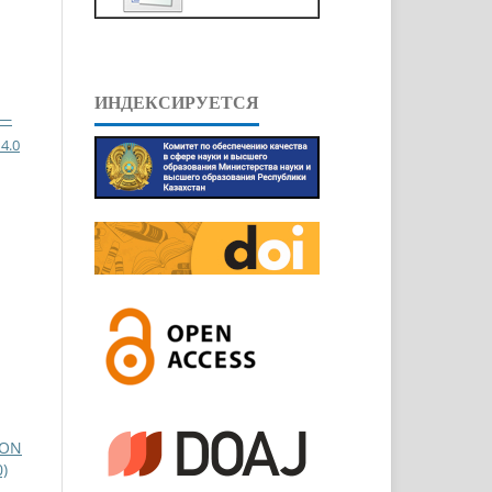
ИНДЕКСИРУЕТСЯ
 —
4.0
ION
)