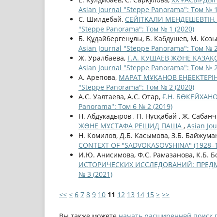
Asian Journal "Steppe Panorama": Том № 1
С. Шилдебай,
СЕЙІТҚАЛИ МЕҢДЕШЕВТІҢ
"Steppe Panorama": Том № 1 (2020)
Б. Құдайбергенұлы, Б. Кабдушев, М. Коз
Asian Journal "Steppe Panorama": Том № 2
Ж. Уралбаева,
Г.А. КУШАЕВ ЖƏНЕ ҚАЗАҚ
Asian Journal "Steppe Panorama": Том № 2
А. Арепова,
МАРАТ МҰҚАНОВ ЕҢБЕКТЕРІ
"Steppe Panorama": Том № 2 (2020)
А.С. Уалтаева, А.С. Отар,
Ғ.Н. БӨКЕЙХАН
Panorama": Том 6 № 2 (2019)
Н. Абдукадыров , П. Нұсқабай , Ж. Сабан
ЖƏНЕ МҰСТАФА РЕШИД ПАША
,
Asian Jo
Н. Комилов, Д.Б. Касымова, З.Б. Байжума
CONTEXT OF "SADVOKASOVSHINA" (1928–
И.Ю. Анисимова, Ф.С. Рамазанова, К.Б. Б
ИСТОРИЧЕСКИХ ИССЛЕДОВАНИЙ: ПРЕД
№ 3 (2021)
<<
<
6
7
8
9
10
11
12
13
14
15
>
>>
Вы также можете
начать расширеннвй поиск 