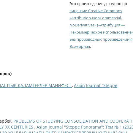
Это произведение доступно по
лицензии Creative Commons
«Attribution-NonCommercial-
NoDerivatives» («Атрибуция —
Некоммерческое использование
Без производных произведений») 
Всемирная
.
торов)
ЛАШТЫҚ ҚАЛАМГЕРЛЕР МАНИФЕСІ
,
Asian Journal "Steppe
арбек,
PROBLEMS OF STUDYING CONSOLIDATION AND COOPERAT
RLY XX CENTURIES
,
Asian Journal "Steppe Panorama": Том № 1 (2020
Ң 30-ЖЫЛДАРЫНДАҒЫ ӨНЕР ҚАЙРАТКЕРЛЕРІНІҢ ҚУҒЫНДАЛУЫ
,