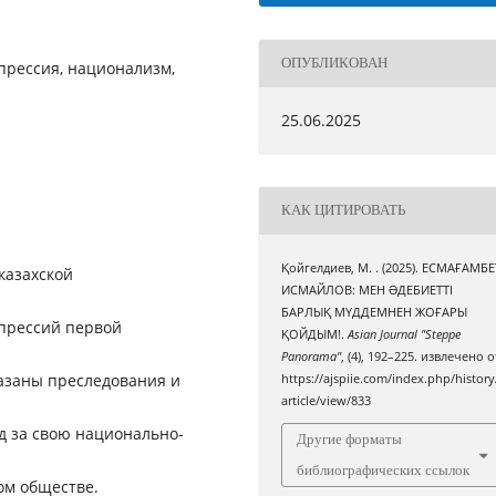
ОПУБЛИКОВАН
прессия, национализм,
25.06.2025
КАК ЦИТИРОВАТЬ
Қойгелдиев, М. . (2025). ЕСМАҒАМБЕ
казахской
ИСМАЙЛОВ: МЕН ƏДЕБИЕТТІ
БАРЛЫҚ МҮДДЕМНЕН ЖОҒАРЫ
епрессий первой
ҚОЙДЫМ!.
Asian Journal "Steppe
Panorama"
, (4), 192–225. извлечено о
казаны преследования и
https://ajspiie.com/index.php/history
article/view/833
д за свою национально-
Другие форматы
библиографических ссылок
ом обществе.