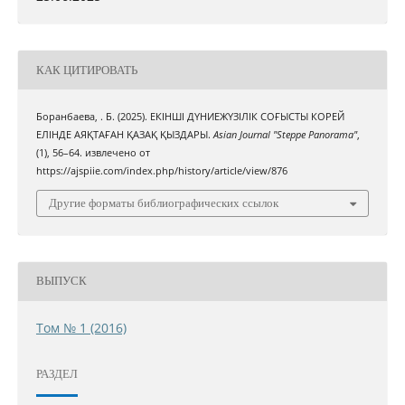
КАК ЦИТИРОВАТЬ
Боранбаева, . Б. (2025). ЕКІНШІ ДҮНИЕЖҮЗІЛІК СОҒЫСТЫ КОРЕЙ
ЕЛІНДЕ АЯҚТАҒАН ҚАЗАҚ ҚЫЗДАРЫ.
Asian Journal "Steppe Panorama"
,
(1), 56–64. извлечено от
https://ajspiie.com/index.php/history/article/view/876
Другие форматы библиографических ссылок
ВЫПУСК
Том № 1 (2016)
РАЗДЕЛ