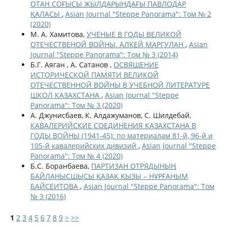
ОТАН СОҒЫСЫ ЖЫЛДАРЫНДАҒЫ ПАВЛОДАР
ҚАЛАСЫ
,
Asian Journal "Steppe Panorama": Том № 2
(2020)
М. А. Хамитова,
УЧЕНЫЕ В ГОДЫ ВЕЛИКОЙ
ОТЕЧЕСТВЕНОЙ ВОЙНЫ. АЛКЕЙ МАРГУЛАН
,
Asian
Journal "Steppe Panorama": Том № 3 (2014)
Б.Г. Аяган , А. Сатанов ,
ОСВЯЩЕНИЕ
ИСТОРИЧЕСКОЙ ПАМЯТИ ВЕЛИКОЙ
ОТЕЧЕСТВЕННОЙ ВОЙНЫ В УЧЕБНОЙ ЛИТЕРАТУРЕ
ШКОЛ КАЗАХСТАНА
,
Asian Journal "Steppe
Panorama": Том № 3 (2020)
А. Джунисбаев, К. Алдажуманов, С. Шилдебай,
КАВАЛЕРИЙСКИЕ СОЕДИНЕНИЯ КАЗАХСТАНА В
ГОДЫ ВОЙНЫ (1941-45): по материалам 81-й, 96-й и
105-й кавалерийских дивизий
,
Asian Journal "Steppe
Panorama": Том № 4 (2020)
Б.С. Боранбаева,
ПАРТИЗАН ОТРЯДЫНЫҢ
БАЙЛАНЫСШЫСЫ ҚАЗАҚ ҚЫЗЫ – НҰРҒАНЫМ
БАЙСЕИТОВА
,
Asian Journal "Steppe Panorama": Том
№ 3 (2016)
1
2
3
4
5
6
7
8
9
>
>>