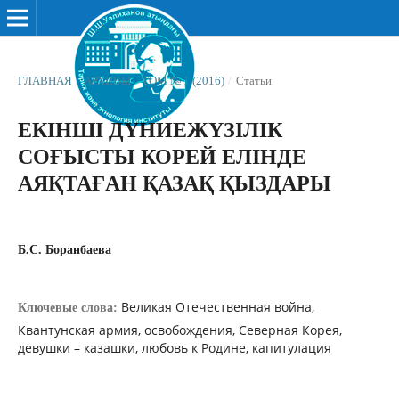
ГЛАВНАЯ
/
АРХИВЫ
/
ТОМ № 1 (2016)
/
Статьи
ЕКІНШІ ДҮНИЕЖҮЗІЛІК
СОҒЫСТЫ КОРЕЙ ЕЛІНДЕ
АЯҚТАҒАН ҚАЗАҚ ҚЫЗДАРЫ
Б.С. Боранбаева
Великая Отечественная война,
Ключевые слова:
Квантунская армия, освобождения, Северная Корея,
девушки – казашки, любовь к Родине, капитулация