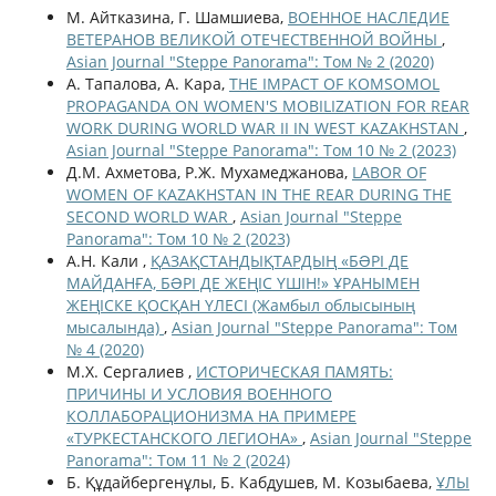
М. Айтказина, Г. Шамшиева,
ВОЕННОЕ НАСЛЕДИЕ
ВЕТЕРАНОВ ВЕЛИКОЙ ОТЕЧЕСТВЕННОЙ ВОЙНЫ
,
Asian Journal "Steppe Panorama": Том № 2 (2020)
А. Тапалова, А. Кара,
THE IMPACT OF KOMSOMOL
PROPAGANDA ON WOMEN'S MOBILIZATION FOR REAR
WORK DURING WORLD WAR II IN WEST KAZAKHSTAN
,
Asian Journal "Steppe Panorama": Том 10 № 2 (2023)
Д.М. Ахметова, Р.Ж. Мухамеджанова,
LABOR OF
WOMEN OF KAZAKHSTAN IN THE REAR DURING THE
SECOND WORLD WAR
,
Asian Journal "Steppe
Panorama": Том 10 № 2 (2023)
А.Н. Кали ,
ҚАЗАҚСТАНДЫҚТАРДЫҢ «БƏРІ ДЕ
МАЙДАНҒА, БƏРІ ДЕ ЖЕҢІС ҮШІН!» ҰРАНЫМЕН
ЖЕҢІСКЕ ҚОСҚАН ҮЛЕСІ (Жамбыл облысының
мысалында)
,
Asian Journal "Steppe Panorama": Том
№ 4 (2020)
М.Х. Сергалиев ,
ИСТОРИЧЕСКАЯ ПАМЯТЬ:
ПРИЧИНЫ И УСЛОВИЯ ВОЕННОГО
КОЛЛАБОРАЦИОНИЗМА НА ПРИМЕРЕ
«ТУРКЕСТАНСКОГО ЛЕГИОНА»
,
Asian Journal "Steppe
Panorama": Том 11 № 2 (2024)
Б. Құдайбергенұлы, Б. Кабдушев, М. Козыбаева,
ҰЛЫ